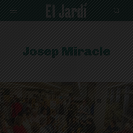
Josep Miracle