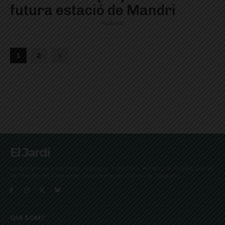
futura estació de Mandri
Publicitat
1
2
El Jardí
La Bonanova, Monterols, Galvany, Turó Parc, el Farró, el Putxet, Sarrià,
les Tres Torres, Pedralbes, Vallvidrera, les Planes i el Tibidabo
QUI SOM?