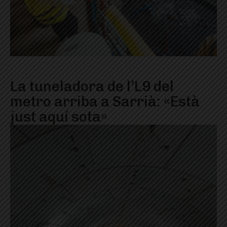
La tuneladora de l’L9 del
metro arriba a Sarrià: «Està
just aquí sota»