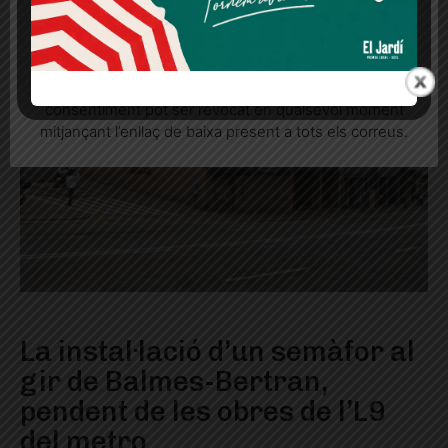
Quan l’usuari crea un compte al Diari el Jardí, dona el
seu consentiment explícit per rebre comunicacions
informatives relacionades amb el servei. Aquest
consentiment pot ser revocat en qualsevol moment
mitjançant l’enllaç de baixa present a tots els correus.
La instal·lació d’un semàfor al
gir de Balmes-Bertran,
pendent de les obres de l’L9
del metro