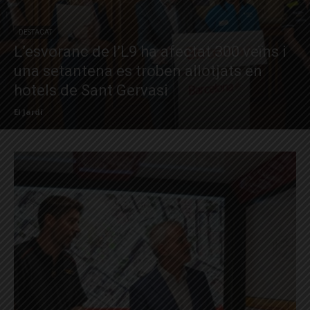
DESTACAT
L’esvoranc de l’L9 ha afectat 300 veïns i
una setantena es troben allotjats en
hotels de Sant Gervasi
El Jardí