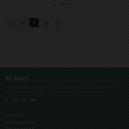
Publicitat
1
2
3
El Jardí
La Bonanova, Monterols, Galvany, Turó Parc, el Farró, el Putxet, Sarrià,
les Tres Torres, Pedralbes, Vallvidrera, les Planes i el Tibidabo
QUI SOM?
ON REPARTIM?