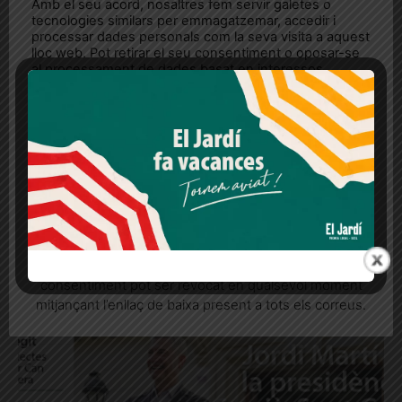
Amb el seu acord, nosaltres fem servir galetes o
tecnologies similars per emmagatzemar, accedir i
processar dades personals com la seva visita a aquest
lloc web. Pot retirar el seu consentiment o oposar-se
al processament de dades basat en interessos
legítims en qualsevol moment fent clic a "Ajustos de
cookies" o a la nostra Política de privacitat en aquest
lloc web. Si cliques "acceptar" dones el teu
consentiment
El Jardí 112, desembre de
2024
Més informació
Acceptar
Rebutjar tot
Publicitat
Quan l’usuari crea un compte al Diari el Jardí, dona el
seu consentiment explícit per rebre comunicacions
informatives relacionades amb el servei. Aquest
consentiment pot ser revocat en qualsevol moment
mitjançant l’enllaç de baixa present a tots els correus.