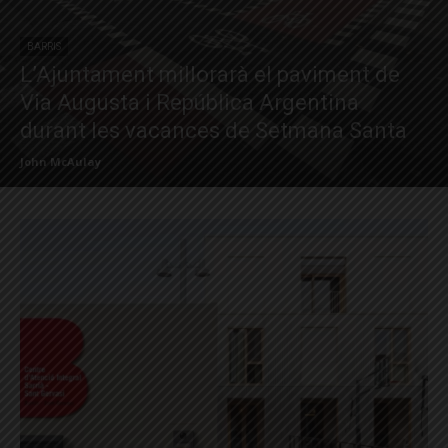
BARRIS
L’Ajuntament millorarà el paviment de
Via Augusta i República Argentina
durant les vacances de Setmana Santa
John McAulay