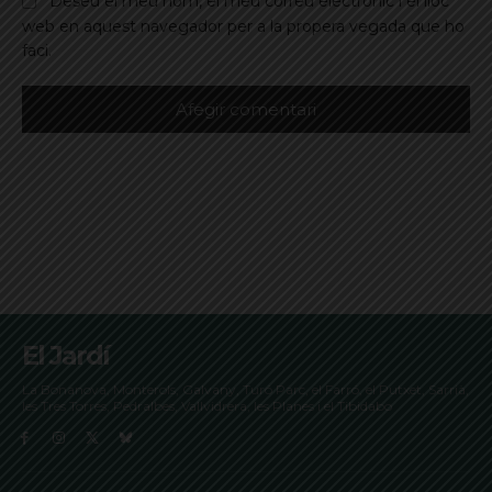
Deseu el meu nom, el meu correu electrònic i el lloc
web en aquest navegador per a la propera vegada que ho
faci.
El Jardí
La Bonanova, Monterols, Galvany, Turó Parc, el Farró, el Putxet, Sarrià,
les Tres Torres, Pedralbes, Vallvidrera, les Planes i el Tibidabo