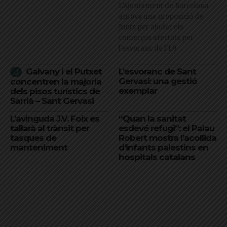
L’Ajuntament de Barcelona
aprova una proposició de
Junts per ajudar els
comerços afectats per
l'esvoranc de l'L9
Galvany i el Putxet
L’esvoranc de Sant
Gervasi: una gestió
concentren la majoria
exemplar
dels pisos turístics de
Sarrià – Sant Gervasi
L’avinguda J.V. Foix es
“Quan la sanitat
tallarà al trànsit per
esdevé refugi”: el Palau
tasques de
Robert mostra l’acollida
manteniment
d’infants palestins en
hospitals catalans