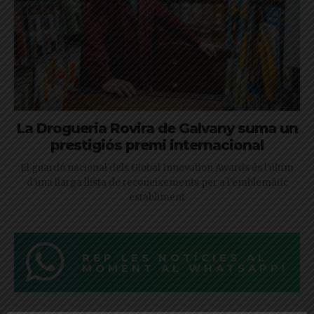
La Drogueria Rovira de Galvany suma un
prestigiós premi internacional
El guardó nacional dels Global Innovation Awards és l'últim
d'una llarga llista de reconeixements per a l'emblemàtic
establiment
REP LES NOTÍCIES AL
MOMENT AL WHATSAPP!