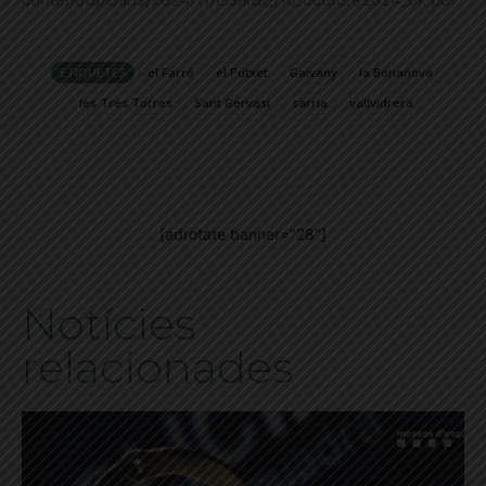
ETIQUETES
el Farró
el Putxet
Galvany
la Bonanova
les Tres Torres
Sant Gervasi
sarria
vallvidrera
[adrotate banner="28"]
Notícies
relacionades