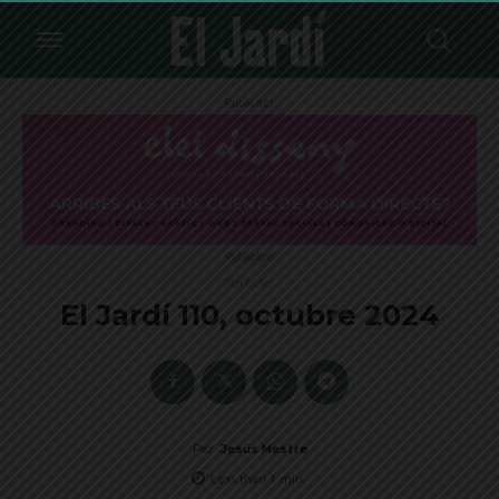
Publicitat
Publicitat
Portades
El Jardí 110, octubre 2024
Per
Jesús Mestre
Less than 1
min.