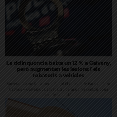
La delinqüència baixa un 12 % a Galvany,
però augmenten les lesions i els
robatoris a vehicles
Societat Carme Rocamora i Seguí El Consell de Barri de Sant
Gervasi – Galvany, celebrat el 26 de maig, va centrar bona
part de la sessió...