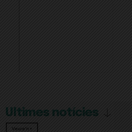
Últimes notícies
Veure'n +