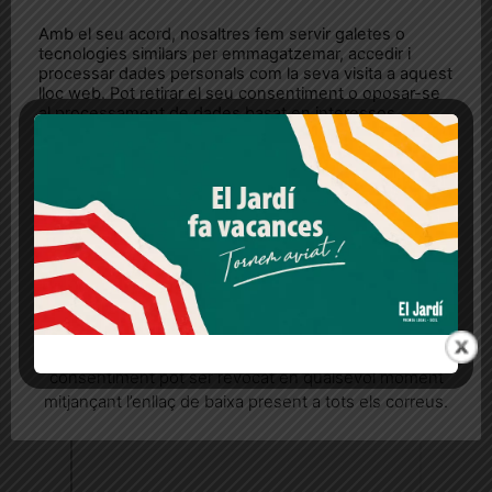
Amb el seu acord, nosaltres fem servir galetes o
tecnologies similars per emmagatzemar, accedir i
processar dades personals com la seva visita a aquest
lloc web. Pot retirar el seu consentiment o oposar-se
al processament de dades basat en interessos
legítims en qualsevol moment fent clic a "Ajustos de
cookies" o a la nostra Política de privacitat en aquest
lloc web. Si cliques "acceptar" dones el teu
consentiment
Més informació
Acceptar
Rebutjar tot
Quan l’usuari crea un compte al Diari el Jardí, dona el
seu consentiment explícit per rebre comunicacions
informatives relacionades amb el servei. Aquest
consentiment pot ser revocat en qualsevol moment
mitjançant l’enllaç de baixa present a tots els correus.