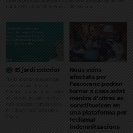
La seva principal amenaça, a més de la desaparició del seu
hàbitat i l'ús de pesticides, és el silvestrisme
El jardí exterior
Nous veïns
afectats per
"De la mateixa manera que
l’esvoranc podran
necessito harmonia a
tornar a casa aviat
l’interior, també en necessito
mentre d’altres es
a l’exterior, perquè com és a
dins és a fora i com és a fora
constitueixen en
és a dins": l'article de Glòria
una plataforma per
Vilalta
reclamar
indemnitzacions