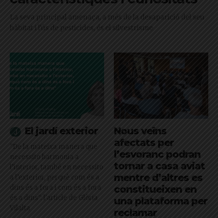
La seva principal amenaça, a més de la desaparició del seu
hàbitat i l'ús de pesticides, és el silvestrisme
El jardí exterior
Nous veïns
afectats per
"De la mateixa manera que
l’esvoranc podran
necessito harmonia a
tornar a casa aviat
l’interior, també en necessito
mentre d’altres es
a l’exterior, perquè com és a
dins és a fora i com és a fora
constitueixen en
és a dins": l'article de Glòria
una plataforma per
Vilalta
reclamar