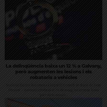
La delinqüència baixa un 12 % a Galvany,
però augmenten les lesions i els
robatoris a vehicles
Societat Carme Rocamora i Seguí El Consell de Barri de Sant
Gervasi – Galvany, celebrat el 26 de maig, va centrar bona
part de la sessió...