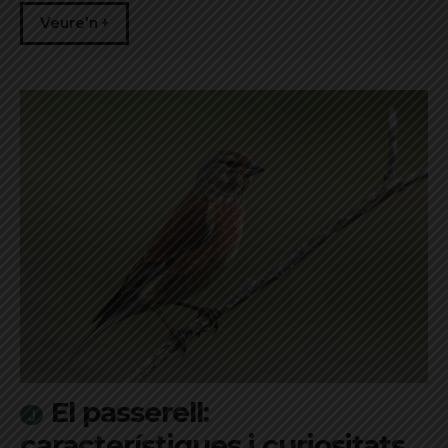
Veure'n +
El passerell:
característiques i curiositats