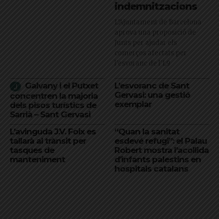
indemnitzacions
L’Ajuntament de Barcelona
aprova una proposició de
Junts per ajudar els
comerços afectats per
l'esvoranc de l'L9
Galvany i el Putxet
L’esvoranc de Sant
Gervasi: una gestió
concentren la majoria
exemplar
dels pisos turístics de
Sarrià – Sant Gervasi
L’avinguda J.V. Foix es
“Quan la sanitat
tallarà al trànsit per
esdevé refugi”: el Palau
tasques de
Robert mostra l’acollida
manteniment
d’infants palestins en
hospitals catalans