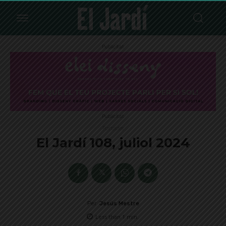
Publicitat
Publicitat
Portades
El Jardí 108, juliol 2024
Per
Jesús Mestre
Less than 1
min.