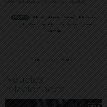
content/uploads/2024/09/ElJardi_108_juliol24.pdf
ETIQUETES
el Farró
el Putxet
Galvany
la Bonanova
les Tres Torres
pedralbes
Sant Gervasi
sarria
Vallvidera
[adrotate banner="28"]
Notícies
relacionades