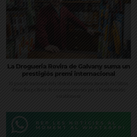
La Drogueria Rovira de Galvany suma un
prestigiós premi internacional
El guardó nacional dels Global Innovation Awards és l'últim
d'una llarga llista de reconeixements per a l'emblemàtic
establiment
REP LES NOTÍCIES AL
MOMENT AL WHATSAPP!