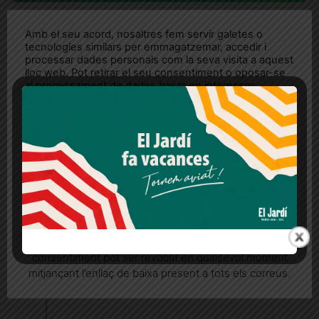
Amb el seu acord, nosaltres fem servir galetes o
tecnologies similars per emmagatzemar, accedir i
processar dades personals com la seva visita a aquest
lloc web. Pot retirar el seu consentiment o oposar-se
al processament de dades basat en interessos
legítims en qualsevol moment fent clic a "Ajustos de
cookies" o a la nostra Política de privacitat en aquest
lloc web. Si cliques "acceptar" dones el teu
consentiment
Més informació
Acceptar
Rebutjar tot
Quan l’usuari crea un compte al Diari el Jardí, dona el
seu consentiment explícit per rebre comunicacions
informatives relacionades amb el servei. Aquest
consentiment pot ser revocat en qualsevol moment
mitjançant l’enllaç de baixa present a tots els correus.