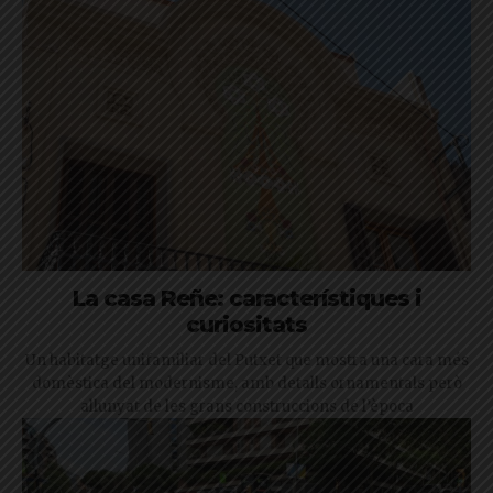
La casa Reñe: característiques i
curiositats
Un habitatge unifamiliar del Putxet que mostra una cara més
domèstica del modernisme, amb detalls ornamentals però
allunyat de les grans construccions de l’època