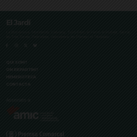
El Jardí
La Bonanova, Monterols, Galvany, Turó Parc, el Farró, el Putxet, Sarrià,
les Tres Torres, Pedralbes, Vallvidrera, les Planes i el Tibidabo
QUI SOM?
ON REPARTIM?
HEMEROTECA
CONTACTA
Associats a: