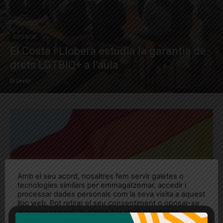
DESTACAT
El Costa i Llobera estudia la garantia de
drets LGTBIQ+ a l’aula
El Jardí
Amb el seu acord, nosaltres fem servir galetes o
tecnologies similars per emmagatzemar, accedir i
processar dades personals com la seva visita a aquest
lloc web. Pot retirar el seu consentiment o oposar-se
al processament de dades basat en interessos
legítims en qualsevol moment fent clic a "Ajustos de