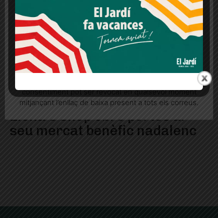
lloc web. Si cliques "acceptar" dones el teu
consentiment
Més informació
Acceptar
Rebutjar tot
Quan l’usuari crea un compte al Diari el Jardí, dona el
seu consentiment explícit per rebre comunicacions
informatives relacionades amb el servei. Aquest
consentiment pot ser revocat en qualsevol moment
mitjançant l’enllaç de baixa present a tots els correus.
Elena’s Shop obre portes al
seu mercat benèfic nadalenc