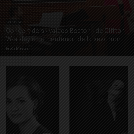
CULTURA
Concert dels «valsos Boston» de Clifton
Worsley en el centenari de la seva mort
Jesús Mestre