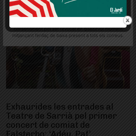
Quan l’usuari crea un compte al Diari el Jardí, dona el
seu consentiment explícit per rebre comunicacions
informatives relacionades amb el servei. Aquest
consentiment pot ser revocat en qualsevol moment
mitjançant l’enllaç de baixa present a tots els correus.
Exhaurides les entrades al
Teatre de Sarrià pel primer
concert de comiat de
Falsterbo: ‘Adéu, Paf’