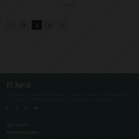
Publicitat
2
3
4
El Jardí
La Bonanova, Monterols, Galvany, Turó Parc, el Farró, el Putxet, Sarrià,
les Tres Torres, Pedralbes, Vallvidrera, les Planes i el Tibidabo
QUI SOM?
ON REPARTIM?