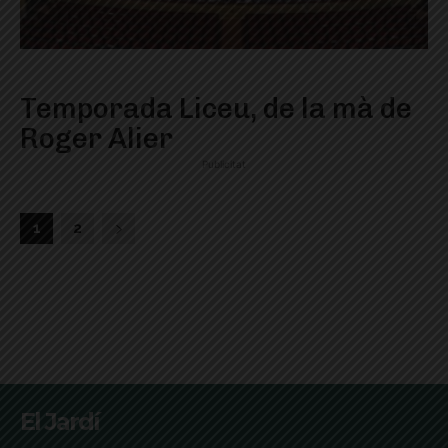
Temporada Liceu, de la mà de
Roger Alier
Publicitat
1
2
El Jardí