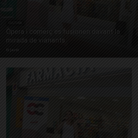
CULTURA
Òpera i comerç es fusionen davant la
mirada de vianants
El Jardí