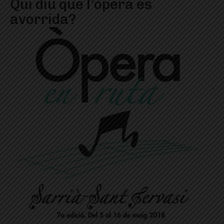
Qui diu que l’òpera és
avorrida?