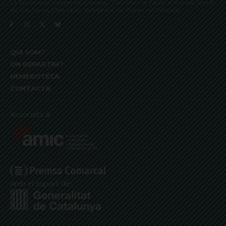
La Bonanova, Monterols, Galvany, Turó Parc, el Farró, el Putxet, Sarrià,
les Tres Torres, Pedralbes, Vallvidrera, les Planes i el Tibidabo
QUI SOM?
ON REPARTIM?
HEMEROTECA
CONTACTA
Associats a:
Amb el suport de: