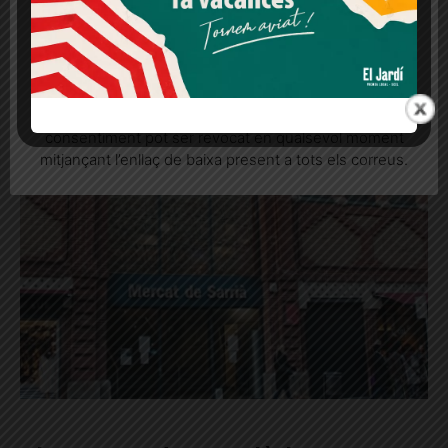
Més informació
Acceptar
Rebutjar tot
Quan l’usuari crea un compte al Diari el Jardí, dona el
seu consentiment explícit per rebre comunicacions
informatives relacionades amb el servei. Aquest
consentiment pot ser revocat en qualsevol moment
mitjançant l’enllaç de baixa present a tots els correus.