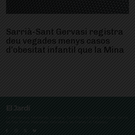
Sarrià-Sant Gervasi registra
deu vegades menys casos
d’obesitat infantil que la Mina
El Jardí
La Bonanova, Monterols, Galvany, Turó Parc, el Farró, el Putxet, Sarrià,
les Tres Torres, Pedralbes, Vallvidrera, les Planes i el Tibidabo