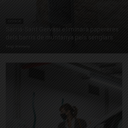
DESTACAT
Sarrià-Sant Gervasi eliminarà papereres
dels barris de muntanya pels senglars
Sergi Alemany