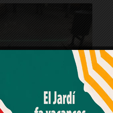
Amb el seu acord, nosaltres fem servir galetes o
tecnologies similars per emmagatzemar, accedir i
processar dades personals com la seva visita a aquest lloc
web. Pot retirar el seu consentiment o oposar-se al
processament de dades basat en interessos legítims en
qualsevol moment fent clic a "Ajustos de cookies" o a la
nostra Política de privacitat en aquest lloc web. Si cliques
"acceptar" dones el teu consentiment