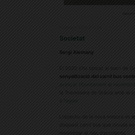
Senyali
Publicat el 4.1.2021 11:19
Societat
Sergi Alemany
El 2020 s’ha tancat al barri de Ga
senyalització del carril bus cont
avançar l’Ajuntament al novembr
la Travessera de Gràcia amb el c
a l’agost.
L’objectiu de la nova mesura és
c
d’aquest carril bus que circula en 
minimitzar el risc d’accidents.