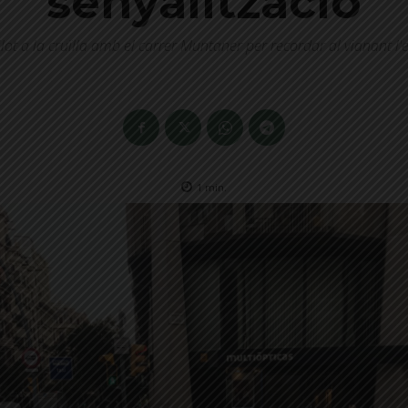
senyalització
lot a la cruïlla amb el carrer Muntaner per recordar al vianant l'e
1
min.