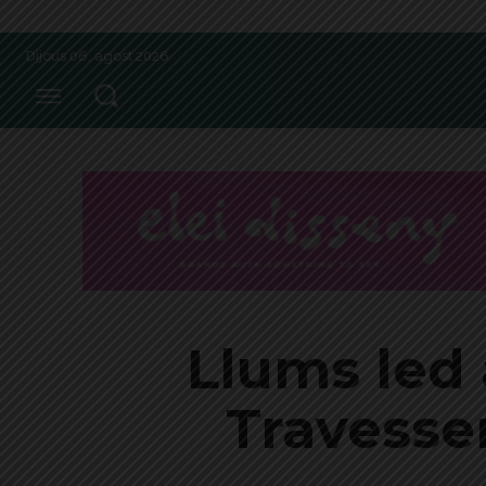
Dijous 06, agost 2026
Llums led 
Travesser