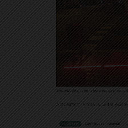
Senyalització amb llums led al pas de vianants
Actualment a tota la ciutat existe
ETIQUETES
Carril bus contrasentit
L