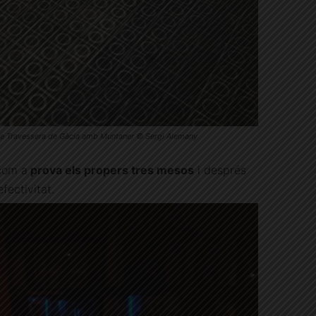
 de Travessera de Gàcia amb Muntaner © Sergi Alemany
com a
prova els propers tres mesos
i després
fectivitat.