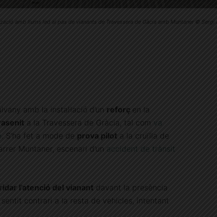
tzació amb llums led al pas de vianants de Travessera de Gàcia amb Muntaner © Sergi
lvany amb la instal·lació d’un
reforç
en la
rasenit
a la Travessera de Gràcia, tal com
va
e
. S’ha fet a mode de
prova pilot
a la cruïlla de
arrer Muntaner, escenari d’un
accident de trànsit
ridar l’atenció del vianant
davant la presència
sentit contrari a la resta de vehicles, intentant