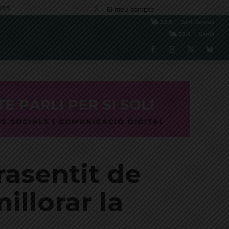
res
El meu compte
C
23.5
Sant Gervasi
C
23.4
Sarrià
rasentit de
illorar la