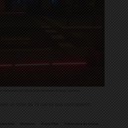
 de Travessera de Gàcia amb Muntaner © Sergi Alemany
ixen un total de 14 carrils bus contrasentit.
lums leds
Muntaner
Prova Pilot
Travessera de Gràcia