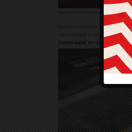
Senyalització amb llums led al pas de vianants
La mesura consta d’una franja se
vianants que hi ha a la Travess
mateix estat en què es troba el