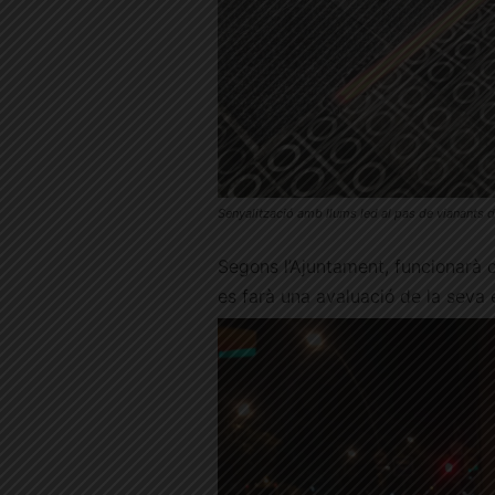
Senyalització amb llums led al pas de vianants
Segons l’Ajuntament, funcionarà 
es farà una avaluació de la seva e