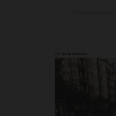
Es tracta d'una prova pi
Per
Sergi Alemany