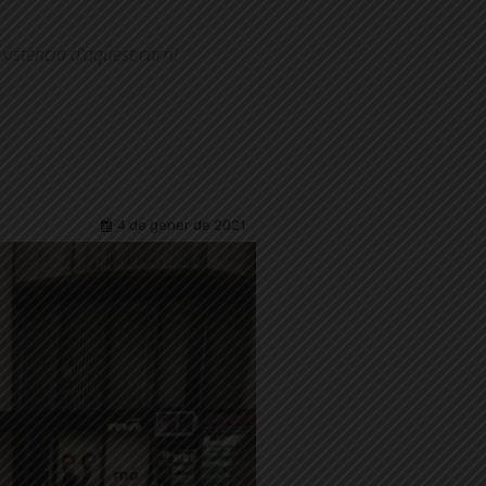
xistència d'aquest carril
4 de gener de 2021