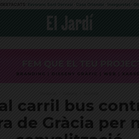
DESTACATS:
Esvoranc Sant Gervasi
·
Casa Orlandai
·
Inseguretat
·
Ob
Destacat
Galvany
Societat
al carril bus cont
a de Gràcia per m