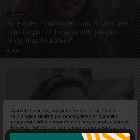
DESTACAT
Ame Soler: “Vull lluitar contra tot el que
m’ha fet patir a la meva vida perquè
ningú més ho pateixi”
El Jardí
Amb el seu acord, nosaltres fem servir galetes o
tecnologies similars per emmagatzemar, accedir i
processar dades personals com la seva visita a aquest
lloc web. Pot retirar el seu consentiment o oposar-se
al processament de dades basat en interessos
legítims en qualsevol moment fent clic a "Ajustos de