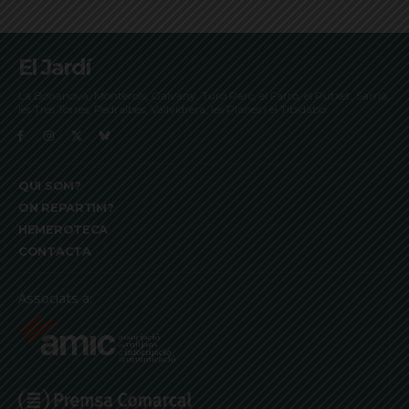
El Jardí
La Bonanova, Monterols, Galvany, Turó Parc, el Farró, el Putxet, Sarrià,
les Tres Torres, Pedralbes, Vallvidrera, les Planes i el Tibidabo
QUI SOM?
ON REPARTIM?
HEMEROTECA
CONTACTA
Associats a: