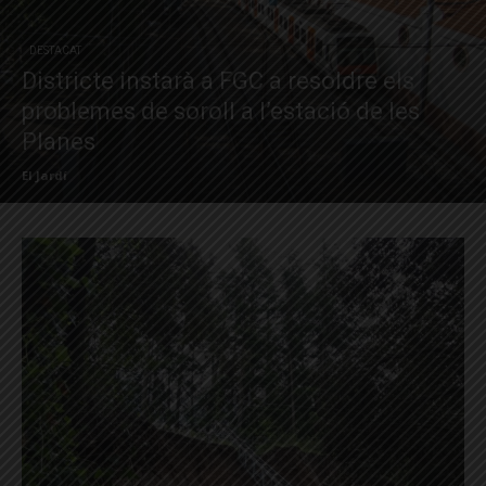
DESTACAT
Districte instarà a FGC a resoldre els
problemes de soroll a l’estació de les
Planes
El Jardí