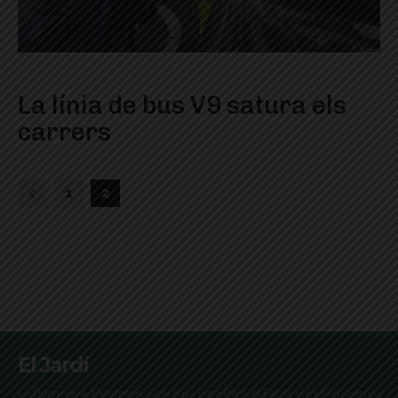
La línia de bus V9 satura els
carrers
1
2
El Jardí
La Bonanova, Monterols, Galvany, Turó Parc, el Farró, el Putxet, Sarrià,