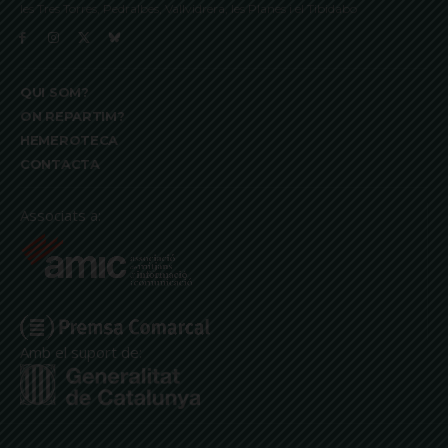
les Tres Torres, Pedralbes, Vallvidrera, les Planes i el Tibidabo
QUI SOM?
ON REPARTIM?
HEMEROTECA
CONTACTA
Associats a:
Amb el suport de: