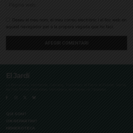
Deseu el meu nom, el meu correu electrònic i el lloc web en
aquest navegador per a la propera vegada que ho faci.
El Jardí
La Bonanova, Monterols, Galvany, Turó Parc, el Farró, el Putxet, Sarrià,
les Tres Torres, Pedralbes, Vallvidrera, les Planes i el Tibidabo
QUI SOM?
ON REPARTIM?
HEMEROTECA