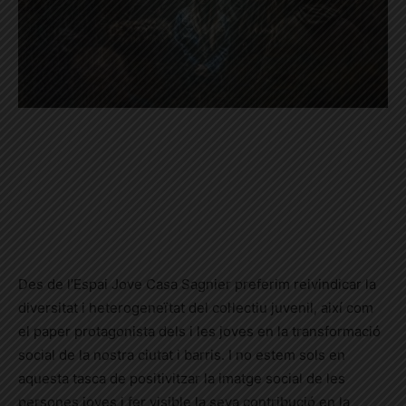
Des de l’Espai Jove Casa Sagnier preferim reivindicar la
diversitat i heterogeneïtat del col·lectiu juvenil, així com
el paper protagonista dels i les joves en la transformació
social de la nostra ciutat i barris. I no estem sols en
aquesta tasca de positivitzar la imatge social de les
persones joves i fer visible la seva contribució en la