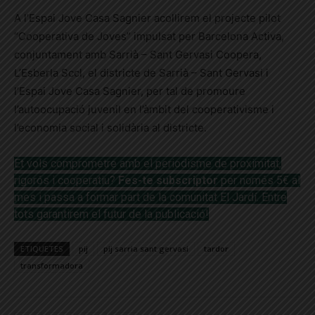
A l’Espai Jove Casa Sagnier acollirem el projecte pilot
“Cooperativa de Joves” impulsat per Barcelona Activa,
conjuntament amb Sarrià – Sant Gervasi Coopera,
L’Esberla Sccl, el districte de Sarrià – Sant Gervasi i
l’Espai Jove Casa Sagnier, per tal de promoure
l’autoocupació juvenil en l’àmbit del cooperativisme i
l’economia social i solidària al districte.
Et vols comprometre amb el periodisme de proximitat,
rigorós i
cooperatiu?
Fes-te subscriptor
per només 5€ al
mes i passa a formar part de la comunitat El Jardí. Entre
tots garantirem el futur de
la publicació!
ETIQUETES
pij
pij sarria sant gervasi
tardor
transformadora