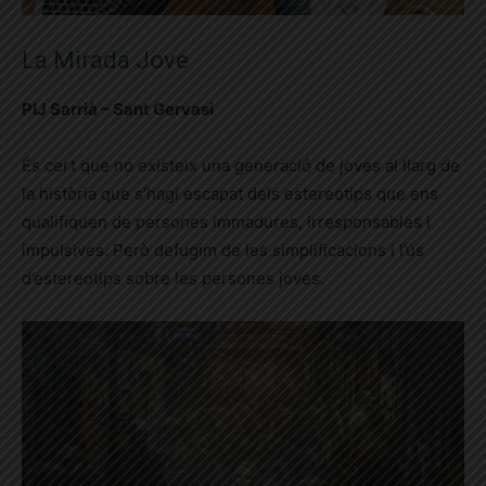
La Mirada Jove
PIJ Sarrià – Sant Gervasi
És cert que no existeix una generació de joves al llarg de
la història que s’hagi escapat dels estereotips que ens
qualifiquen de persones immadures, irresponsables i
impulsives. Però defugim de les simplificacions i l’ús
d’estereotips sobre les persones joves.