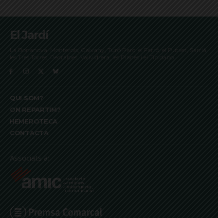
El Jardí
La Bonanova, Monterols, Galvany, Turó Parc, el Farró, el Putxet, Sarrià,
les Tres Torres, Pedralbes, Vallvidrera, les Planes i el Tibidabo
QUI SOM?
ON REPARTIM?
HEMEROTECA
CONTACTA
Associats a: