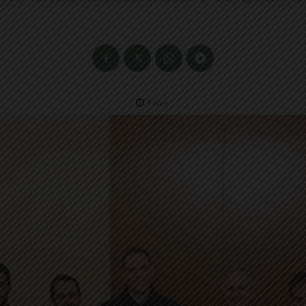
1
min.