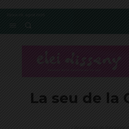
Dijous 06, agost 2026
La seu de la 
L'Ajuntament de Barcelona ha 