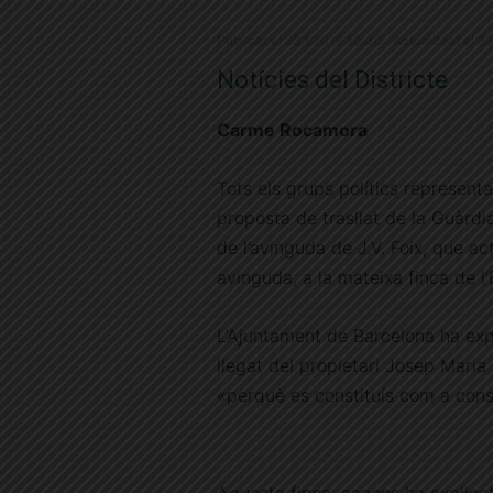
Publicat el 23.1.2019 10:30 · Actualitzat el 2
Notícies del Districte
Carme Rocamora
Tots els grups polítics representat
proposta de trasllat de la Guàrdi
de l’avinguda de J.V. Foix, que a
avinguda, a la mateixa finca de l
L’Ajuntament de Barcelona ha expl
llegat del propietari Josep Maria 
«perquè es constituís com a con