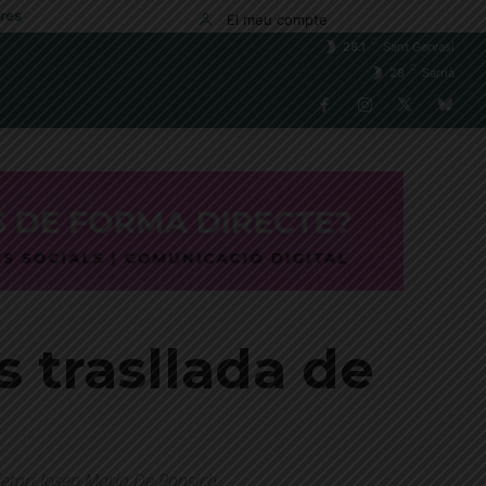
res
El meu compte
C
28.1
Sant Gervasi
C
28
Sarrià
s trasllada de
pietari Josep Maria De Ponsich