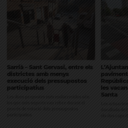
Sarrià – Sant Gervasi, entre els
L’Ajuntam
districtes amb menys
paviment
execució dels pressupostos
Repúblic
participatius
les vaca
Santa
Les dues propostes més endarrerides són
les que més suports van rebre durant el
Les actuacion
procés de votació dels pressupostos
davallada de l
participatius
els dos caps 