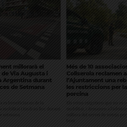
ent millorarà el
Més de 10 associacio
 de Via Augusta i
Collserola reclamen a
a Argentina durant
l’Ajuntament una reb
nces de Setmana
les restriccions per l
porcina
s es beneficiaran de la
Els veïns exigeixen que no es r
a mobilitat i tindran lloc durant
mobilitat, i demanen a l'admini
de setmana
millora del servei de neteja per 
brot