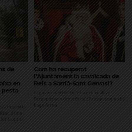
ns de
Com ha recuperat
l’Ajuntament la cavalcada de
aixa en
Reis a Sarrià-Sant Gervasi?
a pesta
El govern del Districte ha externalitzat
l'organització després que l’any passat no hi
hagués rua
estringeixi la
stració una
fer front al