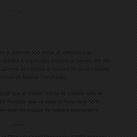
3.1.2019 17:38
s al districte han donat el vistiplau a la
a Urbana a la parcel·la existent al número 89-100
ctualment es trobava al número 55 de la mateixa
’Escola de Música Can Ponsic.
icat que el trasllat tracta de complir amb el
De Ponsich, que va cedir la finca l’any 1978
servatori de música de manera permanent».
Publicitat