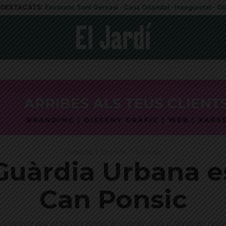
DESTACATS:
Esvoranc Sant Gervasi
·
Casa Orlandai
·
Inseguretat
·
Ob
Destacat
Districte
Societat
Guàrdia Urbana e
Can Ponsic
explicat que el trasllat tracta de complir amb el llegat del pro