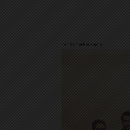
Per
Carme Rocamora