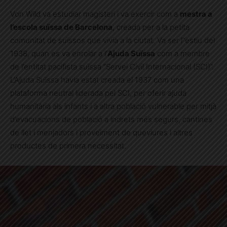
Von Wild va estudiar magisteri i va exercir com a
mestra a
l’escola suïssa de Barcelona
, creada per a la petita
comunitat de suïssos que vivia a la ciutat. Va ser l’’estiu del
1938, quan es va enrolar a l’
Ajuda Suïssa
com a membre
de l’entitat pacifista suïssa “Servei Civil Internacional (SCI)”.
L’Ajuda Suïssa havia estat creada el 1937 com una
plataforma neutral liderada pel SCI, per oferir ajuda
humanitària als infants i a altra població vulnerable per mitjà
d’evacuacions de població a indrets més segurs, cantines
de llet i menjadors i proveïment de queviures i altres
productes de primera necessitat.