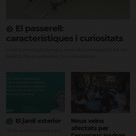
El passerell:
característiques i curiositats
La seva principal amenaça, a més de la desaparició del seu
hàbitat i l'ús de pesticides, és el silvestrisme
El jardí exterior
Nous veïns
afectats per
"De la mateixa manera que
l’esvoranc podran