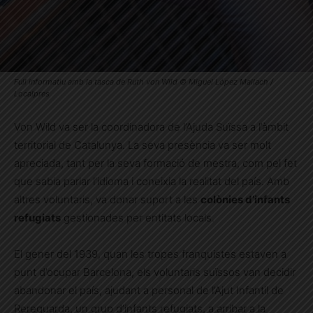
Full informatiu amb la tasca de Ruth von Wild © Miguel López Mallach /
Localpres
Von Wild va ser la coordinadora de l’Ajuda Suïssa a l’àmbit
territorial de Catalunya. La seva presència va ser molt
apreciada, tant per la seva formació de mestra, com pel fet
que sabia parlar l’idioma i coneixia la realitat del país. Amb
altres voluntaris, va donar suport a les
colònies d’infants
refugiats
gestionades per entitats locals.
El gener del 1939, quan les tropes franquistes estaven a
punt d’ocupar Barcelona, els voluntaris suïssos van decidir
abandonar el país, ajudant a personal de l’Ajut Infantil de
Rereguarda, un grup d’infants refugiats, a arribar a la