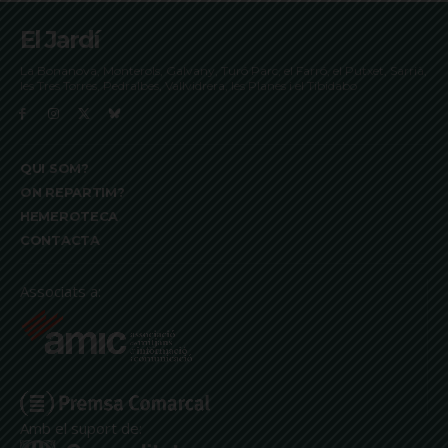
El Jardí
La Bonanova, Monterols, Galvany, Turó Parc, el Farró, el Putxet, Sarrià,
les Tres Torres, Pedralbes, Vallvidrera, les Planes i el Tibidabo
QUI SOM?
ON REPARTIM?
HEMEROTECA
CONTACTA
Associats a:
Amb el suport de: