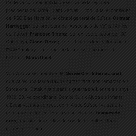
L’acte va comptar amb la presència de la regidora
presidenta de Sarrià – Sant Gervasi, Titon Lailla; el conseller
del PSC Blas Navalón, el cònsol general de Suïssa,
Othmar
Hardegger
; del president de l’Associació de Veïns i Amics
del Putxet,
Francesc Ribera;
de l’ex-coordinador de l’SCI-
Catalunya,
Gianni Orsini;
i de la historiadora, voluntària de
l’SCI-Catalunya i membre de la comissió de memòria
històrica,
Maria Ojuel
.
Von Wild va ser membre del
Servei Civil Internacional
,
que va fer una tasca d’ajuda humanitària molt remarcable a
Barcelona i Catalunya durant la
guerra civil
, entre els anys
1938-39. Va coordinar el Comitè Suís d’Ajuda als Infants
d’Espanya, més conegut com l’Ajuda Suïssa i va ser una
dona que va dedicar tota la seva vida a les
tasques de
cura
, una labor invisibilitzada com la de moltes altres
dones de l’època.