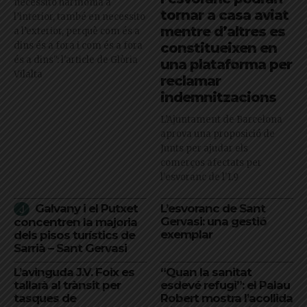
necessito harmonia a
tornar a casa aviat
l’interior, també en necessito
mentre d’altres es
a l’exterior, perquè com és a
dins és a fora i com és a fora
constitueixen en
és a dins": l'article de Glòria
una plataforma per
Vilalta
reclamar
indemnitzacions
L’Ajuntament de Barcelona
aprova una proposició de
Junts per ajudar els
comerços afectats per
l'esvoranc de l'L9
Galvany i el Putxet
L’esvoranc de Sant
Gervasi: una gestió
concentren la majoria
exemplar
dels pisos turístics de
Sarrià – Sant Gervasi
L’avinguda J.V. Foix es
“Quan la sanitat
tallarà al trànsit per
esdevé refugi”: el Palau
tasques de
Robert mostra l’acollida