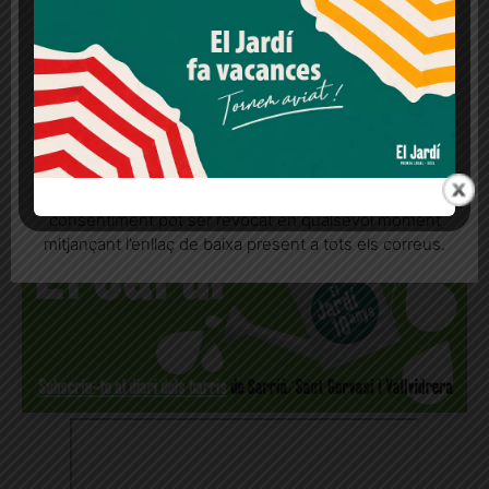
lloc web. Si cliques "acceptar" dones el teu
consentiment
REP LES NOTÍCIES AL
Més informació
Acceptar
Rebutjar tot
MOMENT AL WHATSAPP!
Quan l’usuari crea un compte al Diari el Jardí, dona el
seu consentiment explícit per rebre comunicacions
informatives relacionades amb el servei. Aquest
consentiment pot ser revocat en qualsevol moment
mitjançant l’enllaç de baixa present a tots els correus.