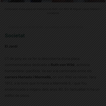
Col·locació d’una placa en memòria de Ruth von Wild © Miguel López Mallach /
Localpres
Publicat el 4.6.2026 18:50 · Actualitzat el 4.6.2026 18:54
Societat
El Jardí
L’1 de juny es va fer la descoberta d’una placa
commemorativa dedicada a
Ruth von Wild
, activista
humanitària i pacifista. Va ser a la cantonada entre els
carrers Hurtado i Marmellà,
on von Wild va néixer, l’any
1912, a la torre que hi havia a Marmellà 8, i que fou
enderrocada a mitjans dels anys 80. En l’actualitat hi ha un
edifici de pisos.