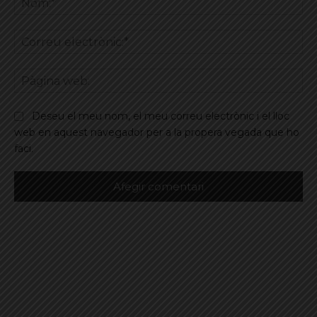
Co
ele
Pà
we
Deseu el meu nom, el meu correu electrònic i el lloc
web en aquest navegador per a la propera vegada que ho
faci.