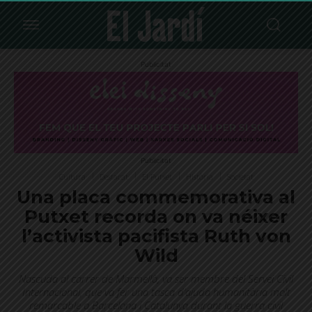
Publicitat
Publicitat
Cultura
Destacat
El Putxet
Història
Societat
Una placa commemorativa al
Putxet recorda on va néixer
l’activista pacifista Ruth von
Wild
Nascuda al carrer de Marmellà, va ser membre del Servei Civil
Internacional, que va fer una tasca d’ajuda humanitària molt
remarcable a Barcelona i Catalunya durant la guerra civil