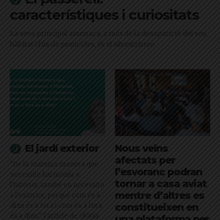
característiques i curiositats
La seva principal amenaça, a més de la desaparició del seu
hàbitat i l'ús de pesticides, és el silvestrisme
El jardí exterior
Nous veïns
afectats per
"De la mateixa manera que
l’esvoranc podran
necessito harmonia a
tornar a casa aviat
l’interior, també en necessito
mentre d’altres es
a l’exterior, perquè com és a
dins és a fora i com és a fora
constitueixen en
és a dins": l'article de Glòria
una plataforma per