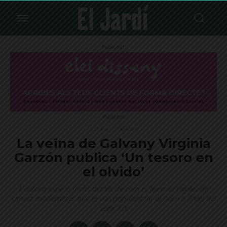
Publicitat
Publicitat
Cultura
Galvany
La veïna de Galvany Virginia
Garzón publica ‘Un tesoro en
el olvido’
L'autora explica molts detalls de com es feien les rajoles de
ciment modernistes que es van popularitzar al barri a finals del
segle XIX