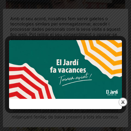
Amb el seu acord, nosaltres fem servir galetes o
tecnologies similars per emmagatzemar, accedir i
processar dades personals com la seva visita a aquest
lloc web. Pot retirar el seu consentiment o oposar-se
al processament de dades basat en interessos
legítims en qualsevol moment fent clic a "Ajustos de
cookies" o a la nostra Política de privacitat en aquest
lloc web. Si cliques "acceptar" dones el teu
consentiment
Més informació
Acceptar
Rebutjar tot
El sarrianenc Jesús A. Mármol publica
‘Humanos e IA, la lucha de especies ya
Quan l’usuari crea un compte al Diari el Jardí, dona el
está aquí’
seu consentiment explícit per rebre comunicacions
informatives relacionades amb el servei. Aquest
El filòsof analitza les conseqüències socials i polítiques del
consentiment pot ser revocat en qualsevol moment
sector tecnològic i la intel·ligència artificial
mitjançant l’enllaç de baixa present a tots els correus.