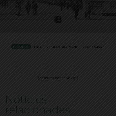
ETIQUETES
llibre
Un tesoro en el olvido
Virgina Garzón
[adrotate banner="28"]
Notícies
relacionades