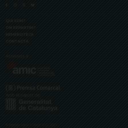
QUI SOM?
ON REPARTIM?
HEMEROTECA
CONTACTA
Associats a:
Amb el suport de:
© Premsa Local El Jardí SCCL 2025