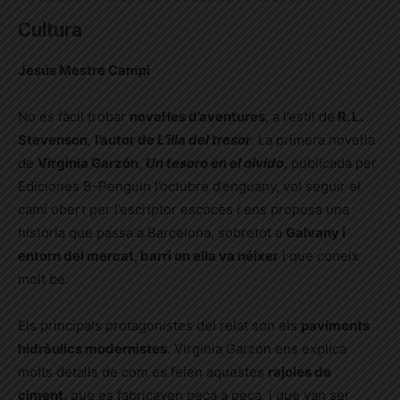
Cultura
Jesús Mestre Campi
No és fàcil trobar
novel·les d’aventures
, a l’estil de
R. L.
Stevenson
,
l’autor de
L’illa del tresor
. La primera novel·la
de
Virginia Garzón
,
Un tesoro en el olvido
, publicada per
Ediciones B-Penguin l’octubre d’enguany, vol seguir el
camí obert per l’escriptor escocès i ens proposa una
història que passa a Barcelona, sobretot a
Galvany i
entorn del mercat, barri on ella va néixer
i que coneix
molt bé.
Els principals protagonistes del relat són els
paviments
hidràulics modernistes
. Virginia Garzón ens explica
molts detalls de com es feien aquestes
rajoles de
ciment
, que es fabricaven peça a peça, i que van ser