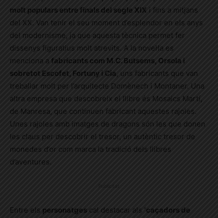
molt populars entre finals del segle XIX
i fins a mitjans
del XX. Van tenir el seu moment d’esplendor en els anys
del modernisme, ja que aquesta tècnica permet fer
dissenys figuratius molt atrevits. A la novel·la es
menciona a
fabricants com M.C. Butsems, Orsola i
sobretot Escofet, Fortuny i Cia
, uns fabricants que van
treballar molt per l’arquitecte Domènech i Montaner. Una
altra empresa que descobreix el llibre és Mosaics Martí,
de Manresa, que continuen fabricant aquestes rajoles.
Unes rajoles amb imatges de dragons són les que donen
les claus per descobrir el tresor, un autèntic tresor de
monedes d’or com marca la tradició dels llibres
d’aventures.
Publicitat
Entre els
personatges
cal destacar als
‘caçadors de