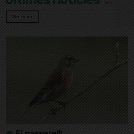
Últimes notícies
Veure'n +
El passerell: