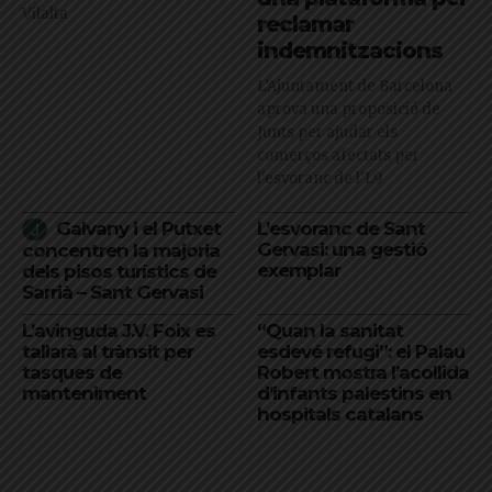
Vilalta
reclamar
indemnitzacions
L’Ajuntament de Barcelona
aprova una proposició de
Junts per ajudar els
comerços afectats per
l'esvoranc de l'L9
Galvany i el Putxet
L’esvoranc de Sant
Gervasi: una gestió
concentren la majoria
exemplar
dels pisos turístics de
Sarrià – Sant Gervasi
L’avinguda J.V. Foix es
“Quan la sanitat
tallarà al trànsit per
esdevé refugi”: el Palau
tasques de
Robert mostra l’acollida
manteniment
d’infants palestins en
hospitals catalans