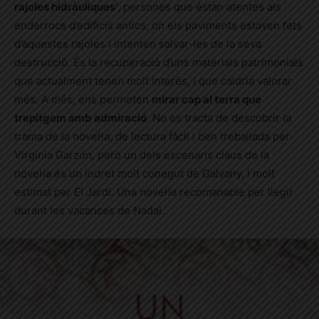
rajoles hidràuliques’
, persones que estan atentes als
enderrocs d’edificis antics, on els paviments estaven fets
d’aquestes rajoles i intenten salvar-les de la seva
destrucció. És la recuperació d’uns materials patrimonials
que actualment tenen molt interès, i que caldria valorar
més. A més, ens permeten
mirar cap al terra que
trepitgem amb admiració
. No es tracta de descobrir la
trama de la novel·la, de lectura fàcil i ben treballada per
Virginia Garzón, però un dels escenaris claus de la
novel·la és un indret molt conegut de Galvany, i molt
estimat per El Jardí. Una novel·la recomanable per llegir
durant les vacances de Nadal.