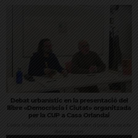
Debat urbanístic en la presentació del
llibre «Democràcia i Ciutat» organitzada
per la CUP a Casa Orlandai
L'autor Miquel Flamarich reflexiona sobre el poder en un acte
distès i proper