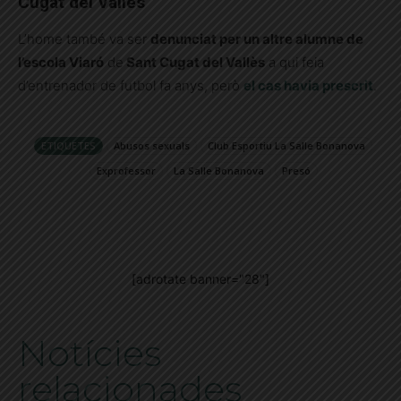
Cugat del Vallès
L’home també va ser
denunciat per un altre alumne de
l’escola Viaró
de
Sant Cugat del Vallès
a qui feia
d’entrenador de futbol fa anys, però
el cas havia prescrit
.
ETIQUETES
Abusos sexuals
Club Esportiu La Salle Bonanova
Exprofessor
La Salle Bonanova
Presó
[adrotate banner="28"]
Notícies
relacionades