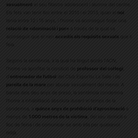
sexualment
el seu fillastre adolescent i alumne del centre.
Els fets van tenir lloc entre el 2010 i el 2013, quan el
noi
tenia entre 12 i 15 anys, i l’home va aconseguir forjar una
relació de «dominació i por»
a través de la qual va
aconseguir que el nen
accedís als requisits sexuals
que li
feia.
Segons la sentència, a la qual ha tingut accés l’
ACN
,
l’home va aprofitar la condició de
professor del col·legi
,
d’
entrenador de futbol
del Club Esportiu La Salle i de
parella de la mare
per abusar sexualment del menor. A
banda dels deu anys de presó, la sentència condemna
l’home a inhabilitació absoluta durant el temps de la
condemna, a
quinze anys de prohibició d’aproximació
a
menys de
1.000 metres de la víctima
, del seu domicili o
lloc de feina i de comunicar-se amb ella per qualsevol
mitjà.