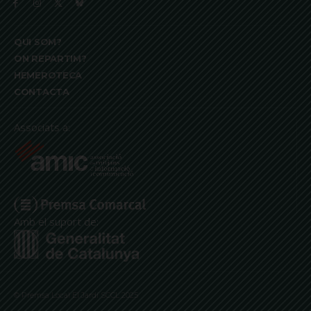
QUI SOM?
ON REPARTIM?
HEMEROTECA
CONTACTA
Associats a:
Amb el suport de:
© Premsa Local El Jardí SCCL 2025