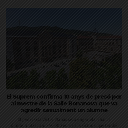
El Suprem confirma 10 anys de presó per
al mestre de la Salle Bonanova que va
agredir sexualment un alumne
El pederasta Víctor Planas serà engarjolat i haurà
d'indemnitzar amb 40.000 euros a la víctima, que també