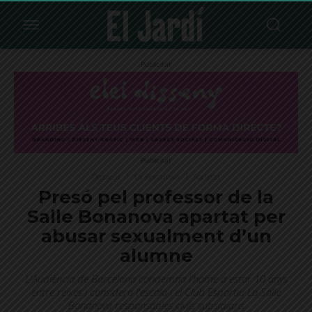
Publicitat
Publicitat
Destacat
La Bonanova
Societat
Presó pel professor de la
Salle Bonanova apartat per
abusar sexualment d’un
alumne
L'Audiència de Barcelona condemna l'home a estar 10 anys
entre reixes i considera l'escola i el Club Esportiu La Salle
Bonanova responsables civils subsidiaris