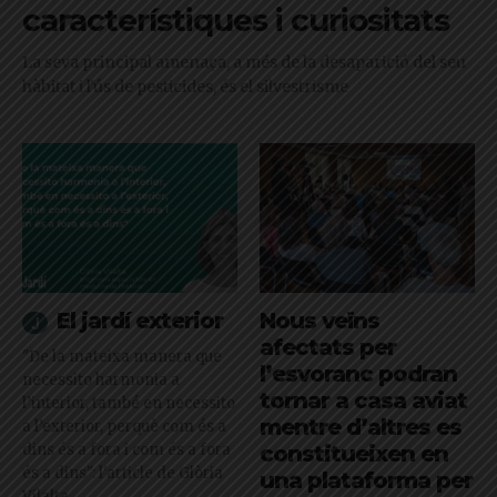
característiques i curiositats
La seva principal amenaça, a més de la desaparició del seu
hàbitat i l'ús de pesticides, és el silvestrisme
El jardí exterior
Nous veïns
afectats per
"De la mateixa manera que
l’esvoranc podran
necessito harmonia a
tornar a casa aviat
l’interior, també en necessito
mentre d’altres es
a l’exterior, perquè com és a
dins és a fora i com és a fora
constitueixen en
és a dins": l'article de Glòria
una plataforma per
Vilalta