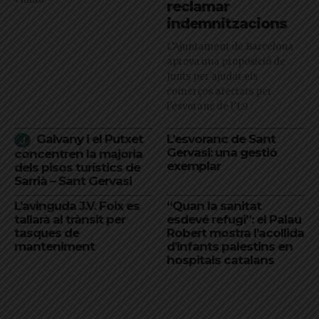
reclamar
indemnitzacions
L’Ajuntament de Barcelona
aprova una proposició de
Junts per ajudar els
comerços afectats per
l'esvoranc de l'L9
Galvany i el Putxet
L’esvoranc de Sant
Gervasi: una gestió
concentren la majoria
exemplar
dels pisos turístics de
Sarrià – Sant Gervasi
L’avinguda J.V. Foix es
“Quan la sanitat
tallarà al trànsit per
esdevé refugi”: el Palau
tasques de
Robert mostra l’acollida
manteniment
d’infants palestins en
hospitals catalans