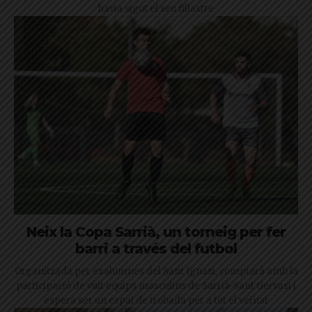
havia sigut el seu fillastre
Neix la Copa Sarrià, un torneig per fer
barri a través del futbol
Organitzada per exalumnes del Sant Ignasi, comptarà amb la
participació de vuit equips masculins de Sarrià-Sant Gervasi i
espera ser un espai de trobada per a tot el veïnat