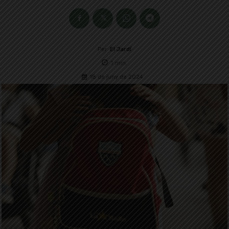
Per
El Jardí
1
min.
18 de juny de 2024