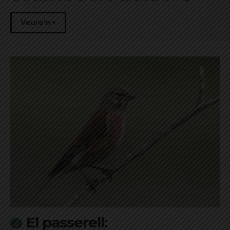
Veure'n +
El passerell: