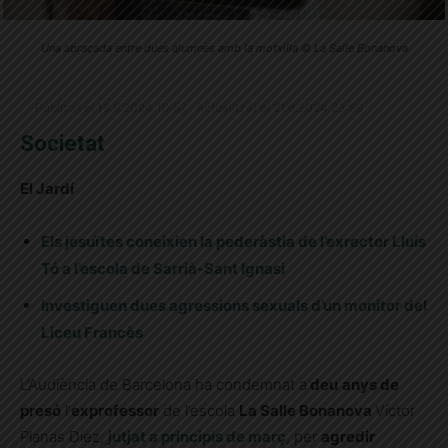
Una abraçada entre dues alumnes amb la motxilla © La Salle Bonanova
Publicat el 18.6.2024 10:57 · Actualitzat el 21.6.2024 23:59
Societat
El Jardí
Els jesuïtes coneixien la pederàstia de l’exrector Lluís
Tó a l’escola de Sarrià-Sant Ignasi
Investiguen dues agressions sexuals d’un monitor del
Liceu Francès
L’Audiència de Barcelona ha condemnat a
deu
anys de
presó
l’
exprofessor
de l’escola
La Salle Bonanova
Víctor
Planas Díez,
jutjat a principis de març
, per
agredir