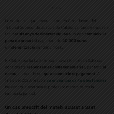
Publicitat
La sentència, que encara es pot recórrer davant del
Tribunal Superior de Justícia de Catalunya, també imposa a
l’acusat
sis anys de llibertat vigilada
un cop
compleixi la
pena de presó
i el pagament de
40.000 euros
d’indemnització
per dany moral.
El Club Esportiu La Salle Bonanova i l’escola La Salle són
considerats
responsables civils subsidiaris
i, per tant,
si
escau
, hauran de ser
qui assumeixin el pagament
. A
finals del 2020, l’escola
va enviar una carta a les famílies
indicant que apartava el professor mentre durés la
instrucció judicial.
Un cas prescrit del mateix acusat a Sant