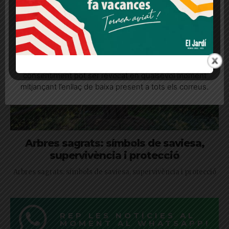
Més informació
Acceptar
Rebutjar tot
Quan l’usuari crea un compte al Diari el Jardí, dona el
seu consentiment explícit per rebre comunicacions
informatives relacionades amb el servei. Aquest
consentiment pot ser revocat en qualsevol moment
mitjançant l’enllaç de baixa present a tots els correus.
Arbres sagrats: símbols de saviesa,
supervivència i protecció
Arbres sagrats: símbols de saviesa, supervivència i protecció
REP LES NOTÍCIES AL
MOMENT AL WHATSAPP!