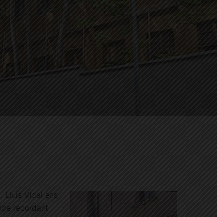
. Lluís Vidal ens
ide recordant