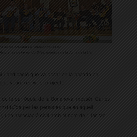
a de les activitats a l’interior de la Llar.
otografies de Fernando Siles, membre de la Junta de la Llar
el i dedicació que va posar en la posada en
gut veure reeixit el projecte.
or de la parròquia de la Bonanova, mossèn Carles
constituïda per les persones que en aquell
r, una associació civil amb el nom de “Llar Mn.