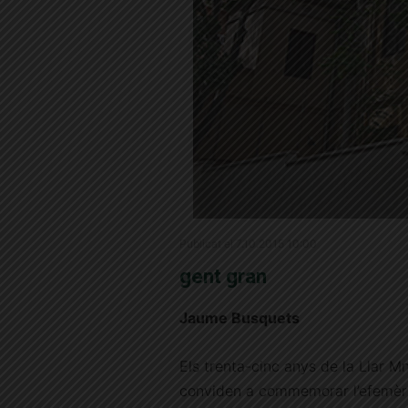
Publicat el 7.10.2015 10:00
gent gran
Jaume Busquets
Els trenta-cinc anys de la Llar Mn
conviden a commemorar l’efemèr