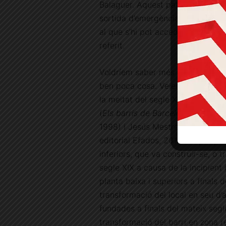
Balaguer. Aquest pati pot servir 
sortida d’emergència de les dues 
al que s’hi pot accedir pel pati i
referit.
Voldríem saber més de l’edifici i
ben poca cosa. Veient l’edificació
la meitat del segle XIX, segons 
(
Els barris de Barcelona
, vol. II
1998) i Jesús Mestre Campi (
San
editorial Efados, 2013) es pot pens
inferiors, que va construir-se, o 
segle XIX a causa de la incipient i
planta baixa i superiors a finals d
transformació del local en seu d’a
fundades a finals del mateix segle
transformació del barri en zona re