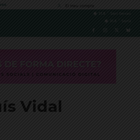
res
El meu compte
C
31.8
Sant Gervasi
C
31.8
Sarrià
uís Vidal