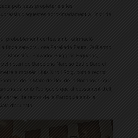
dada pels seus propietaris a les
a supressió d’aquestes aproximadament a l’inici de
uí probablement certes, amb l’afirmació
 la finca senyors José Parellada Faura, Guillermo
s de Monsolís i Salvador Puiggrós Higueras,
 pel notari de Barcelona Narciso Batlle Baró el
metre a mossèn Lluís Xiró i Roig, com a rector
l Santuari de la Mare de Déu de la Bonanova (que
esmentada amb l’obligació que al cessament d’ell,
l càrrec de rector de la Parròquia amb la
cials d’aquesta.