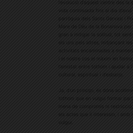
l’evolució d’aquest centre des la 
vida continuada fins al dia d’avui.
parròquia dels Sants Gervasi i Pro
Mare de Déu de la Bonanova per 
gran a mitigar la solitud, tot senti
els uns pels altres, mitjançant les
activitats encaminades a manteni
i el nostre cos el màxim en forma
l’amistat entre tothom i ajudar a 
cultural, espiritual i d’esbarjo.
Ja, d’un principi, és dóna acollime
tothom que en vulgui formar par
mena de compromís ni restricció,
els actes que li interessin, i amb 
vulgui.