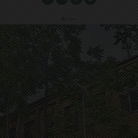
5
min.