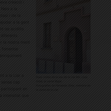
seva creació i
 Neix a la
tasi i de la
ajudar a la gent
nt-se acollits
 diferents
r la nostra ment
, fomentar
l’enriquiment
nt a la Llar a
Dues vistes de la seu de la Llar Mn. Lluís
t sense cap
Vidal, al carrer Bigai.
Fotografies de Fernando Siles, membre de
 participant en
la Junta de la Llar
la intensitat que