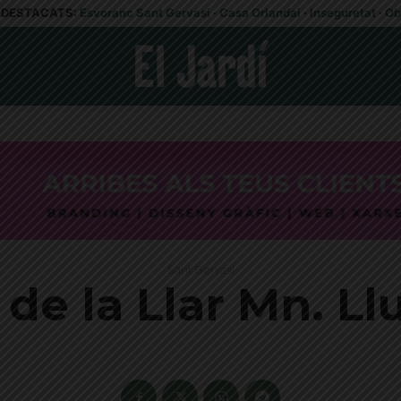
DESTACATS:
Esvoranc Sant Gervasi
·
Casa Orlandai
·
Inseguretat
·
Ob
Sant Gervasi
de la Llar Mn. Ll