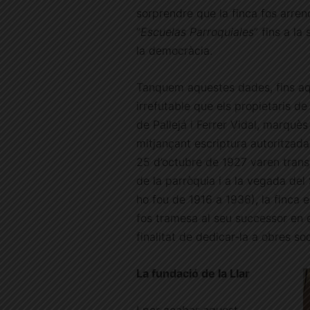
sorprendre que la finca fos arren
“
Escuelas Parroquiales
” fins a l
la democràcia.
Tanquem aquestes dades, fins aq
irrefutable que els propietaris de
de Pallejá i Ferrer Vidal, marquè
mitjançant escriptura autoritzada
25 d’octubre de 1927 varen trans
de la parròquia i a la vegada de
ho fou de 1916 a 1936), la finca 
fos tramesa al seu successor en e
finalitat de dedicar-la a obres so
La fundació de la Llar