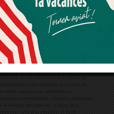
per estar-s’hi en el bon temps, i serveix també de
Més informació
Acceptar
Rebutjar tot
sales. Queda un espai de serveis i un soterrani
 la primera de les dues sales a què ens hem
Quan l’usuari crea un compte al Diari el Jardí, dona el seu
consentiment explícit per rebre comunicacions
informatives relacionades amb el servei. Aquest
consentiment pot ser revocat en qualsevol moment
 el seu destí, però ens hem de conformar amb
mitjançant l’enllaç de baixa present a tots els correus.
 i l’evolució de la transformació del barri des de
Jaume Fabra i Josep M. Huertas
, Enciclopèdia Catalana i Ajuntament de Barcelona,
t Gervasi de Cassoles, resum gràfic1875-1975
,
ar a la vista de l’obra fabril en les plantes
transformar el que podia haver-hi a mitjans del
ndustrialització que tingué lloc en el barri; la
el mateix segle, pot ser atribuïble a la
ssociacions professionals, culturals o artístiques
. A principis del segle XX, i a causa de la
sidencial i amb crisi d’escoles, no ha de