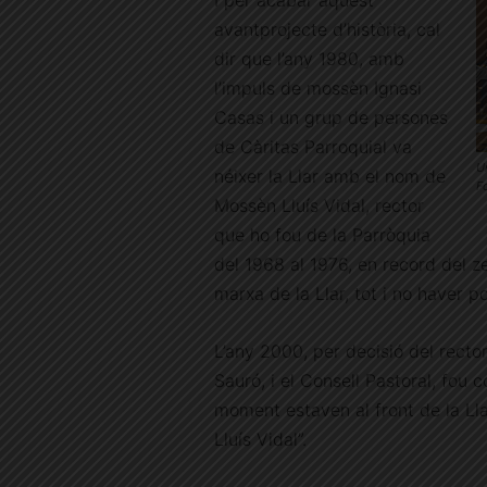
I per acabar aquest
avantprojecte d’història, cal
dir que l’any 1980, amb
l’impuls de mossèn Ignasi
Casas i un grup de persones
de Càritas Parroquial va
Un
néixer la Llar amb el nom de
F
Mossèn Lluís Vidal, rector
que ho fou de la Parròquia
del 1968 al 1976, en record del z
marxa de la Llar, tot i no haver po
L’any 2000, per decisió del rect
Sauró, i el Consell Pastoral, fou 
moment estaven al front de la Lla
Lluís Vidal”.