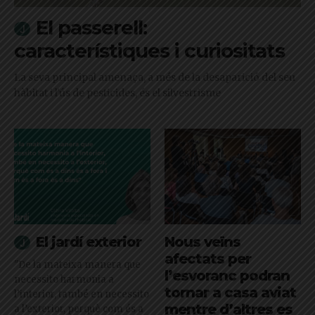
El passerell:
característiques i curiositats
La seva principal amenaça, a més de la desaparició del seu
hàbitat i l'ús de pesticides, és el silvestrisme
El jardí exterior
Nous veïns
afectats per
"De la mateixa manera que
l’esvoranc podran
necessito harmonia a
tornar a casa aviat
l’interior, també en necessito
mentre d’altres es
a l’exterior, perquè com és a