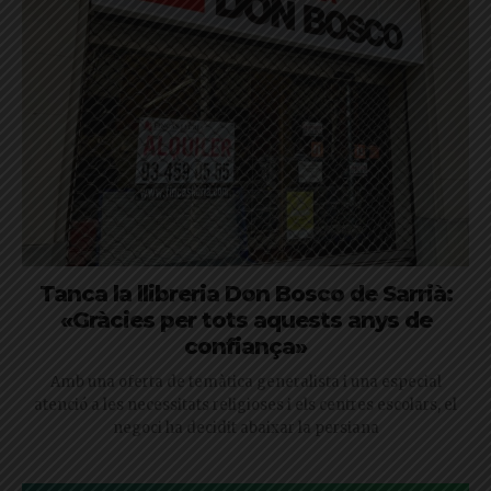
Tanca la llibreria Don Bosco de Sarrià:
«Gràcies per tots aquests anys de
confiança»
Amb una oferta de temàtica generalista i una especial
atenció a les necessitats religioses i els centres escolars, el
negoci ha decidit abaixar la persiana