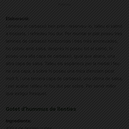
Publicitat
Elaboració:
Lamineu el carbassó ben prim i reserveu-lo, talleu el salmó
a trossets, i refredeu l’ou dur. Per muntar el plat poseu tres
lamines de carbassó horitzontals i tres més encreuades,
ho cobriu amb salsa, després hi poseu tot el salmó, hi
poseu una alta capa de carbassó, igual que abans, una
altra capa de salsa. Talleu els espàrrecs per la meitat i feu-
ne una capa, a sobre hi poseu una mica d’enciam picat
molt fi, i una tercera capa de carbassó, una última de salsa,
i per acabar ratlleu-hi l’ou dur per sobre. Per servir millor
que estigui fresquet.
Gotet d’hummus de llenties
Ingredients:
400 g de llenties cuites