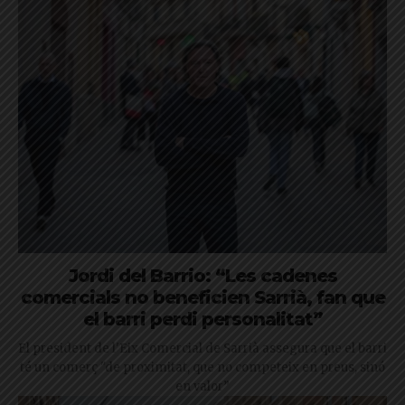
Jordi del Barrio: “Les cadenes
comercials no beneficien Sarrià, fan que
el barri perdi personalitat”
El president de l'Eix Comercial de Sarrià assegura que el barri
té un comerç "de proximitat, que no competeix en preus, sinó
en valor”