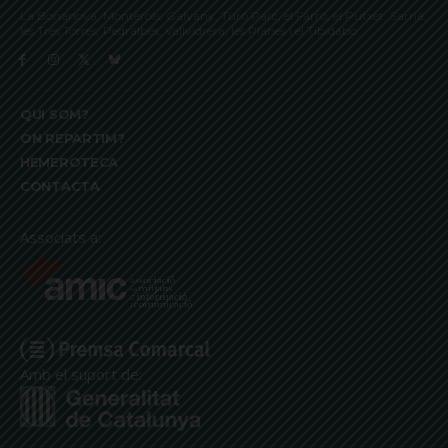
La Bonanova, Monterols, Galvany, Turó Parc, el Farró, el Putxet, Sarrià,
les Tres Torres, Pedralbes, Vallvidrera, les Planes i el Tibidabo
QUI SOM?
ON REPARTIM?
HEMEROTECA
CONTACTA
Associats a:
Amb el suport de: