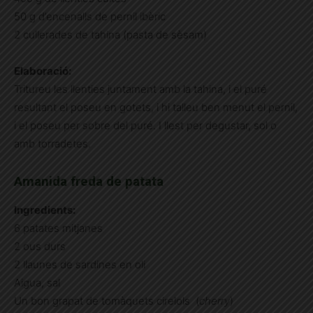
50 g d’encenalls de pernil ibèric
2 cullerades de tahina (pasta de sèsam)
Elaboració:
Tritureu les llenties juntament amb la tahina, i el puré
resultant el poseu en gotets, i hi talleu ben menut el pernil,
i el poseu per sobre del puré. I llest per degustar, sol o
amb torradetes.
Amanida freda de patata
Ingredients:
6 patates mitjanes
2 ous durs
2 llaunes de sardines en oli
Aigua, sal
Un bon grapat de tomàquets cirelols (
cherry
)