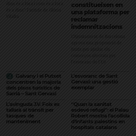
dins és a fora i com és a fora
constitueixen en
és a dins": l'article de Glòria
una plataforma per
Vilalta
reclamar
indemnitzacions
L’Ajuntament de Barcelona
aprova una proposició de
Junts per ajudar els
comerços afectats per
l'esvoranc de l'L9
Galvany i el Putxet
L’esvoranc de Sant
Gervasi: una gestió
concentren la majoria
exemplar
dels pisos turístics de
Sarrià – Sant Gervasi
L’avinguda J.V. Foix es
“Quan la sanitat
tallarà al trànsit per
esdevé refugi”: el Palau
tasques de
Robert mostra l’acollida
manteniment
d’infants palestins en
hospitals catalans