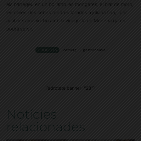
els barregeu en un bol amb les mongetes, el blat de moro,
les olives i les cebes tendres tallades a juliana fina, i per
acabar s’amaniu-ho amb la vinagreta de Mòdena i ja es
podrà servir.
ETIQUETES
comerç
gastronomia
[adrotate banner="28"]
Notícies
relacionades