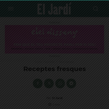
Publicitat
Publicitat
Cuina i Nutrició
Sant Gervasi
Receptes fresques
Per
El Jardí
2
min.