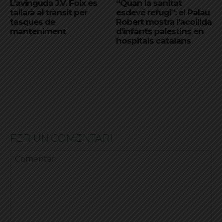
L’avinguda J.V. Foix es
“Quan la sanitat
tallarà al trànsit per
esdevé refugi”: el Palau
tasques de
Robert mostra l’acollida
manteniment
d’infants palestins en
hospitals catalans
FER UN COMENTARI