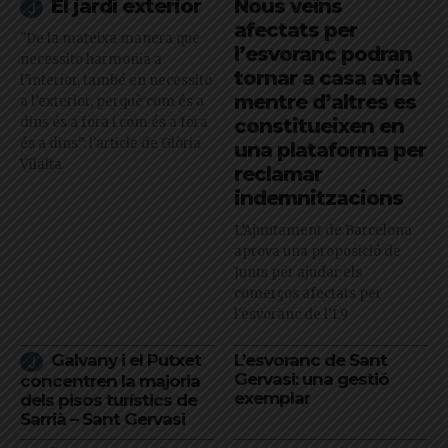
El jardí exterior
Nous veïns
afectats per
"De la mateixa manera que
l’esvoranc podran
necessito harmonia a
tornar a casa aviat
l’interior, també en necessito
mentre d’altres es
a l’exterior, perquè com és a
dins és a fora i com és a fora
constitueixen en
és a dins": l'article de Glòria
una plataforma per
Vilalta
reclamar
indemnitzacions
L’Ajuntament de Barcelona
aprova una proposició de
Junts per ajudar els
comerços afectats per
l'esvoranc de l'L9
Galvany i el Putxet
L’esvoranc de Sant
Gervasi: una gestió
concentren la majoria
exemplar
dels pisos turístics de
Sarrià – Sant Gervasi