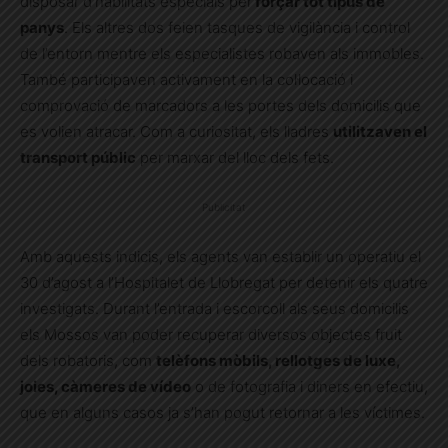
disposar d’habilitats especials per
forçar tot tipus de
panys
. Els altres dos feien tasques de vigilància i control
de l’entorn mentre els especialistes robaven als immobles.
També participaven activament en la col·locació i
comprovació de marcadors a les portes dels domicilis que
es volien atracar. Com a curiositat, els lladres
utilitzaven el
transport públic
per marxar del lloc dels fets.
Publicitat
Amb aquests indicis, els agents van establir un operatiu el
30 d’agost a l’Hospitalet de Llobregat per detenir els quatre
investigats. Durant l’entrada i escorcoll als seus domicilis
els Mossos van poder recuperar diversos objectes fruit
dels robatoris, com
telèfons mòbils, rellotges de luxe,
joies, càmeres de vídeo
o de fotografia i diners en efectiu,
que en alguns casos ja s’han pogut retornar a les víctimes.