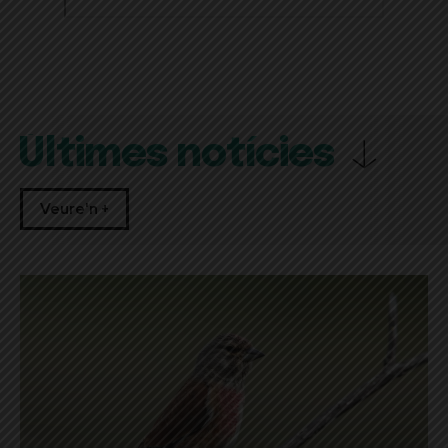
Últimes notícies
Veure'n +