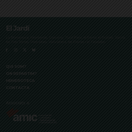
El Jardí
La Bonanova, Monterols, Galvany, Turó Parc, el Farró, el Putxet, Sarrià,
les Tres Torres, Pedralbes, Vallvidrera, les Planes i el Tibidabo
QUI SOM?
ON REPARTIM?
HEMEROTECA
CONTACTA
Associats a: