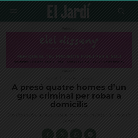
Publicitat
Publicitat
Destacat
Districte
Societat
A presó quatre homes d’un
grup criminal per robar a
domicilis
Dos des quatre detinguts estan entrenats en forçar tot tipus de
panys