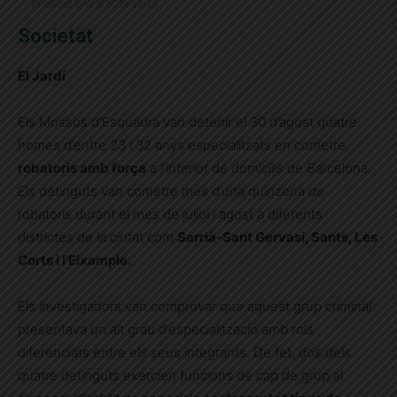
Publicat el 4.9.2021 12:19
Societat
El Jardí
Els Mossos d’Esquadra van detenir el 30 d’agost quatre
homes d’entre 23 i 32 anys especialitzats en cometre
robatoris amb força
a l’interior de domicilis de Barcelona.
Els detinguts van cometre més d’una quinzena de
robatoris durant el mes de juliol i agost a diferents
districtes de la ciutat com
Sarrià-Sant Gervasi, Sants, Les
Corts i l’Eixample.
Els investigadors van comprovar que aquest grup criminal
presentava un alt grau d’especialització amb rols
diferenciats entre els seus integrants. De fet, dos dels
quatre detinguts exercien funcions de cap de grup al