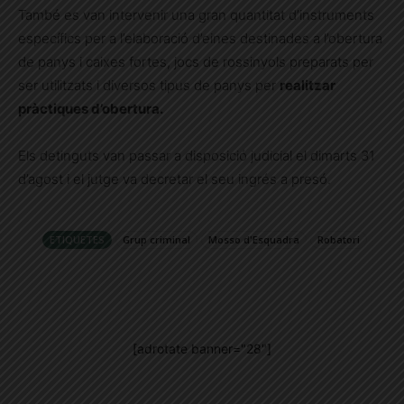
També es van intervenir una gran quantitat d’instruments
específics per a l’elaboració d’eines destinades a l’obertura
de panys i caixes fortes, jocs de rossinyols preparats per
ser utilitzats i diversos tipus de panys per
realitzar
pràctiques d’obertura.
Els detinguts van passar a disposició judicial el dimarts 31
d’agost i el jutge va decretar el seu ingrés a presó.
ETIQUETES
Grup criminal
Mosso d'Esquadra
Robatori
[adrotate banner="28"]