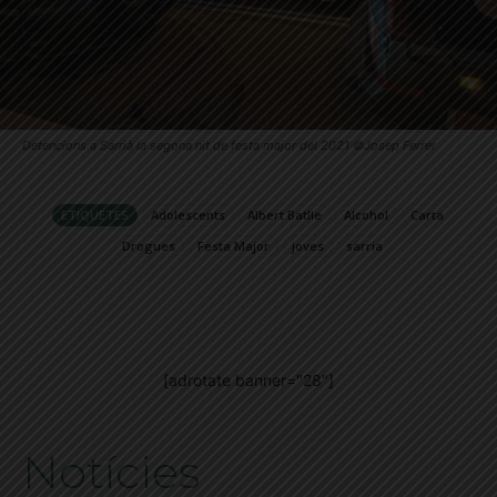
Detencions a Sarrià la segona nit de festa major del 2021 ©Josep Ferrer
ETIQUETES
Adolescents
Albert Batlle
Alcohol
Carta
Drogues
Festa Major
joves
sarria
[adrotate banner="28"]
Notícies