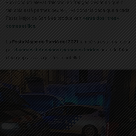
«un consum elevat d’alcohol en franges d’edat en què ni
tan sols està permès beure», i va donar la dada que a cada
Festa Major de Sarrià es produeixen
«ente dos i tres»
comes etílics
.
La
Festa Major de Sarrià del 2021
també va estar marcada
per
diverses detencions i persones ferides
arran de l’atac
d’un grup a joves que feien botellot.