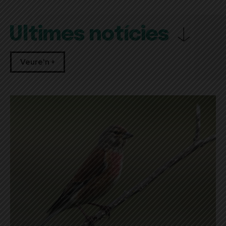
Últimes notícies
Veure'n +