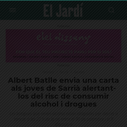
Publicitat
Publicitat
Destacat
Sarrià
Societat
Albert Batlle envia una carta
als joves de Sarrià alertant-
los del risc de consumir
alcohol i drogues
Les botigues que venen alcohol estan obligades per decret a
tancar a les 22 h de la nit entre el 30 de setembre i el 9
d’octubre