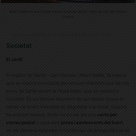
Albert Batlle en una imatge d'arxiu al ple de Sarrià - Sant Gervasi © Frederic
Esteve
Publicat el 14.9.2022 12:17 · Actualitzat el 28.9.2022 13:48
Societat
El Jardí
El regidor de Sarrià – Sant Gervasi, Albert Batlle, fa mesos
que es mostra preocupat pel consum d’alcohol que fan els
joves de Sarrià durant la Festa Major, que se celebra a
l’octubre. És un discurs recurrent de qui també ocupa el
càrrec de tinent d’alcaldia de Seguretat a la ciutat. Segons
ha avançat betevé, Batlle ha enviat ara una
carta per
correu postal
a casa dels
joves i adolescents del barri
,
on els demana «prendre consciència» de la importància de