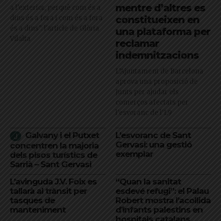
mentre d’altres es
a l’exterior, perquè com és a
dins és a fora i com és a fora
constitueixen en
és a dins": l'article de Glòria
una plataforma per
Vilalta
reclamar
indemnitzacions
L’Ajuntament de Barcelona
aprova una proposició de
Junts per ajudar els
comerços afectats per
l'esvoranc de l'L9
Galvany i el Putxet
L’esvoranc de Sant
Gervasi: una gestió
concentren la majoria
exemplar
dels pisos turístics de
Sarrià – Sant Gervasi
L’avinguda J.V. Foix es
“Quan la sanitat
tallarà al trànsit per
esdevé refugi”: el Palau
tasques de
Robert mostra l’acollida
manteniment
d’infants palestins en
hospitals catalans