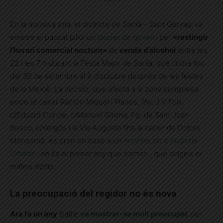
En la mateixa línia, el districte de Sarrià – Sant Gervasi va
emetre el passat juliol un
decret de govern
per
«restingir
l’horari comercial nocturn»
de
venda d’alcohol
entre les
22 i les 7 h durant la Festa Major de Sarrià, que tindrà lloc
del 30 de setembre al 9 d’octubre després de les festes
de la Mercè. La decisió, que afecta a la zona compresa
entre el carrer Ramón Miquel i Planes, l’Av. J V Foix,
c/Eduard Conde, c/Manuel Girona, Pg. de Sant Joan
Bosco, c/Vergós i la Via Augusta fins al carrer de Dolors
Monserdà,
es pren en base a un
informe de la Guàrdia
Urbana
-no és el primer any que s’emet-, que dirigeix el
mateix Batlle.
La preocupació del regidor no és nova
Ara fa un any
Batlle
va mostrar-se molt preocupat
per