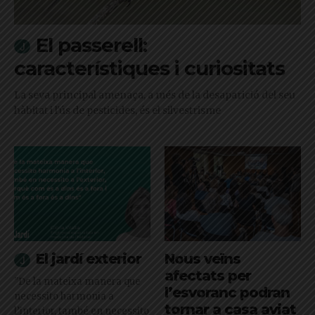
El passerell:
característiques i curiositats
La seva principal amenaça, a més de la desaparició del seu
hàbitat i l'ús de pesticides, és el silvestrisme
El jardí exterior
Nous veïns
afectats per
"De la mateixa manera que
l’esvoranc podran
necessito harmonia a
tornar a casa aviat
l’interior, també en necessito