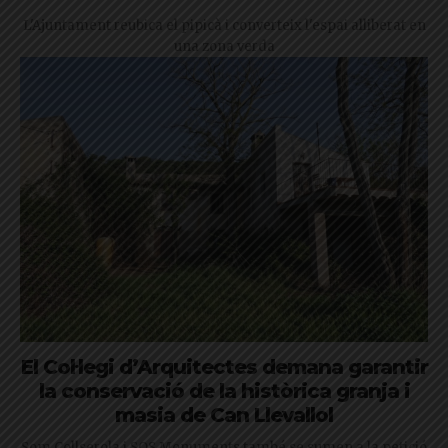
L'Ajuntament reubica el pipicà i converteix l'espai alliberat en
una zona verda
El Col·legi d’Arquitectes demana garantir
la conservació de la històrica granja i
masia de Can Llevallol
Som Collserola i SOS Monuments també se sumen a la petició