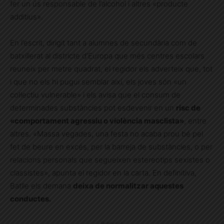
fer un ús responsable de l’alcohol i altres «producte
additius».
En l’escrit, dirigit tant a alumnes de secundària com de
batxillerat al districte d’Europa que més centres escolars
reuneix per metre quadrat, el regidor els adverteix que, tot
i que no els hi pugui semblar així, els joves són «un
col·lectiu vulnerable» i els avisa que el consum de
determinades substàncies pot esdevenir en un
risc de
«comportament agressiu o violència masclista»
, entre
altres. «M
assa vegades, una festa no acaba prou bé pel
fet de beure en excés, per la barreja de substàncies, o per
relacions personals que segueixen estereotips sexistes o
classistes», apunta el regidor en la carta. En definitiva,
Batlle els demana
deixa de normalitzar aquestes
conductes.
Publicitat