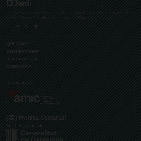
El Jardí
La Bonanova, Monterols, Galvany, Turó Parc, el Farró, el Putxet, Sarrià,
les Tres Torres, Pedralbes, Vallvidrera, les Planes i el Tibidabo
QUI SOM?
ON REPARTIM?
HEMEROTECA
CONTACTA
Associats a:
Amb el suport de: