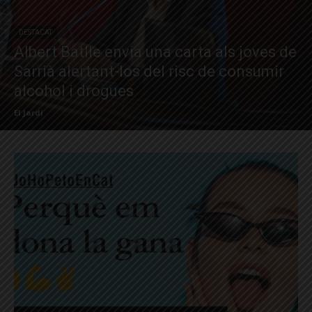
DESTACAT
Albert Batlle envia una carta als joves de
Sarrià alertant-los del risc de consumir
alcohol i drogues
El Jardí