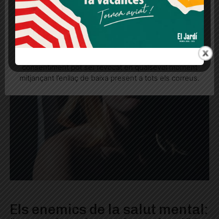
Més informació
Acceptar
Rebutjar tot
Quan l’usuari crea un compte al Diari el Jardí, dona el
seu consentiment explícit per rebre comunicacions
informatives relacionades amb el servei. Aquest
consentiment pot ser revocat en qualsevol moment
mitjançant l’enllaç de baixa present a tots els correus.
Els enemics de la salut mental: