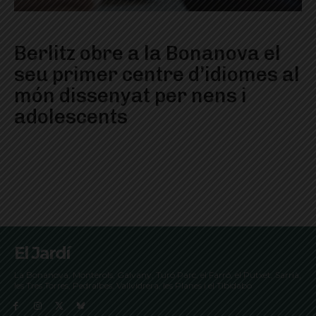
Berlitz obre a la Bonanova el
seu primer centre d’idiomes al
món dissenyat per nens i
adolescents
El Jardí
La Bonanova, Monterols, Galvany, Turó Parc, el Farró, el Putxet, Sarrià,
les Tres Torres, Pedralbes, Vallvidrera, les Planes i el Tibidabo