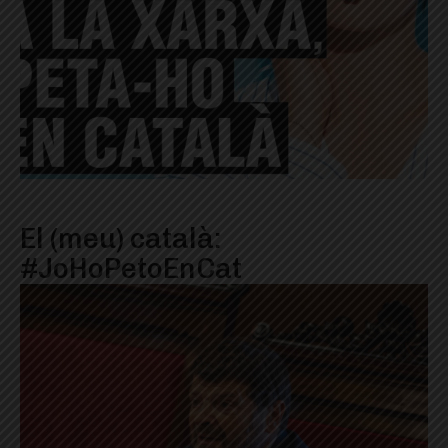
El (meu) català:
#JoHoPetoEnCat