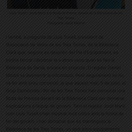
Lluís Tusell i Jordi Martí a la Roda de Prema, davant de la Biblioteca de les
Tres Torres.
Fotografia Jesús Mestre
I també, a pregunta de Lluís Tusell, president de
l’Associació de Veïns de les Tres Torres, de la Biblioteca
Clarà que, segons es desprèn del Pla d’Equipament, es
podria tancar i destinar-la a altres usos quan es faci la
Biblioteca de Sarrià, encara en projecte. El regidor Daniel
Módol va desmentir la informació. Però segurament no ho
va fer amb prou convicció, ja que aquest matí, 6 de juliol, el
Grup Demòcrata i l’AV de les Tres Torres han convocat una
Roda de Premsa davant de la Biblioteca Clarà per demanar
explicacions a l’equip de govern. Tant el regidor Jordi Martí
com Lluís Tusell s’han mostrat molt crítics amb la forma de
fer del govern, i han demanat que és mantingues la
Biblioteca de les Tres Torres, un dels pocs equipaments