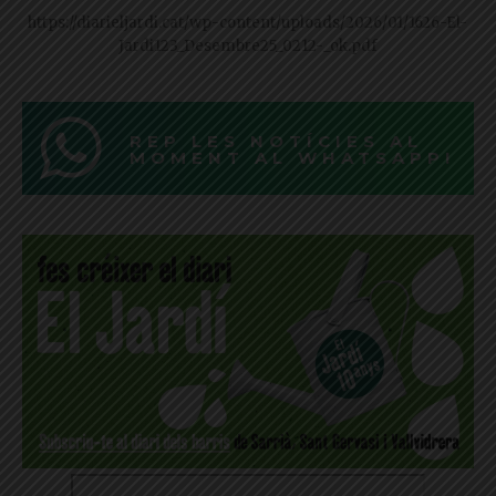
https://diarieljardi.cat/wp-content/uploads/2026/01/1626-El-
Jardi123_Desembre25_0212-_ok.pdf
REP LES NOTÍCIES AL
MOMENT AL WHATSAPP!