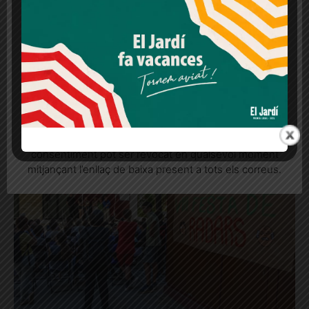
legítims en qualsevol moment fent clic a "Ajustos de
cookies" o a la nostra Política de privacitat en aquest
lloc web. Si cliques "acceptar" dones el teu
consentiment
La casa Reñe: característiques i
curiositats
Més informació
Acceptar
Rebutjar tot
Un habitatge unifamiliar del Putxet que mostra una cara més
domèstica del modernisme, amb detalls ornamentals però
Quan l’usuari crea un compte al Diari el Jardí, dona el
allunyat de les grans construccions de l’època
seu consentiment explícit per rebre comunicacions
informatives relacionades amb el servei. Aquest
consentiment pot ser revocat en qualsevol moment
mitjançant l’enllaç de baixa present a tots els correus.