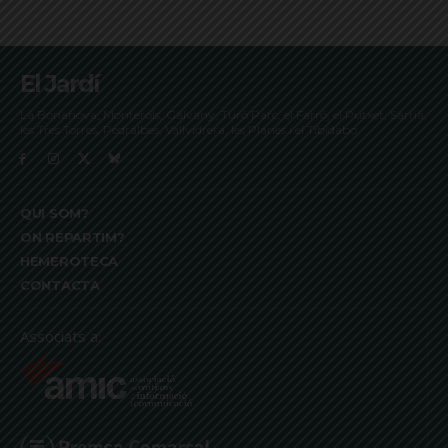
El Jardí
La Bonanova, Monterols, Galvany, Turó Parc, el Farró, el Putxet, Sarrià,
les Tres Torres, Pedralbes, Vallvidrera, les Planes i el Tibidabo
QUI SOM?
ON REPARTIM?
HEMEROTECA
CONTACTA
Associats a: