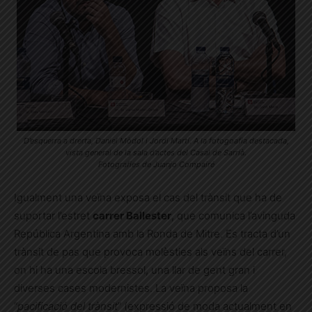
D’esquerra a drerta, Daniel Mòdol i Jordi Martí. A la fotogoafia destacada,
vista general de la sala d’actes del Casal de Sarrià.
Fotografies de Juanjo Compairé
Igualment una veïna exposa el cas del trànsit que ha de
suportar l’estret
carrer Ballester
, que comunica l’avinguda
República Argentina amb la Ronda de Mitre. Es tracta d’un
trànsit de pas que provoca molèsties als veïns del carrer,
on hi ha una escola bressol, una llar de gent gran i
diverses cases modernistes. La veïna proposa la
“
pacificació del trànsit
” (expressió de moda actualment en