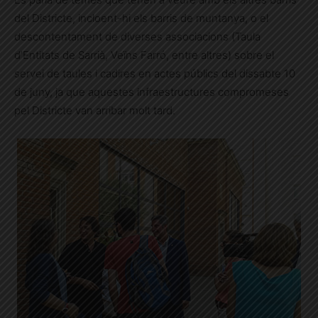
del Districte, incloent-hi els barris de muntanya, o el
descontentament de diverses associacions (Taula
d’Entitats de Sarrià, Veïns Farró, entre altres) sobre el
servei de taules i cadires en actes públics del dissabte 10
de juny, ja que aquestes infraestructures compromeses
pel Districte van arribar molt tard.