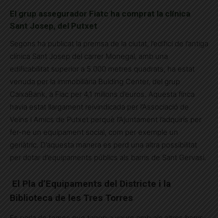
El grup assegurador Fiatc ha comprat la clínica
Sant Josep, del Putxet
Segons ha publicat la premsa de la ciutat, l’edifici de l’antiga
clínica Sant Josep del carrer Monegal, amb una
edificabilitat superior a 5.000 metres quadrats, ha estat
venuda per la immobiliària Buiding Center, del grup
CaixaBank, a Fiac per 4,1 milions d’euros. Aquesta finca
havia estat llargament reivindicada per l’Associació de
Veïns i Amics de Putxet perquè l’Ajuntament l’adquirís per
fer-ne un equipament social, com per exemple un
geriàtric. D’aquesta manera es perd una altra possibilitat
per dotar d’equipaments públics als barris de Sant Gervasi.
El Pla d’Equipaments del Districte i la
Biblioteca de les Tres Torres
Es parla de temes que tenen a veure amb els altres barris