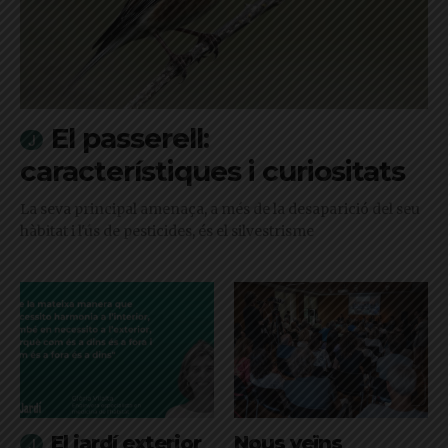
El passerell:
característiques i curiositats
La seva principal amenaça, a més de la desaparició del seu
hàbitat i l'ús de pesticides, és el silvestrisme
El jardí exterior
Nous veïns