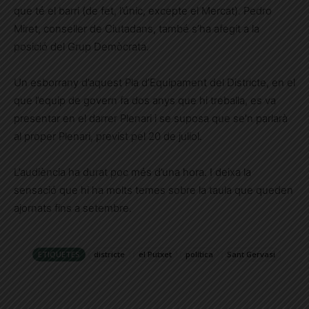
que té el barri (de fet, l’únic, excepte el Mercat). Pedro
Miret, conseller de Ciutadans, també s’ha afegit a la
posició del Grup Demòcrata.
Un esborrany d’aquest Pla d’Equipament del Districte, en el
que l’equip de govern fa dos anys que hi treballa, es va
presentar en el darrer Plenari i se suposa que se’n parlarà
al proper Plenari, previst pel 20 de juliol.
L’audiència ha durat poc més d’una hora. I deixa la
sensació que hi ha molts temes sobre la taula que queden
ajornats fins a setembre.
ETIQUETES
districte
el Putxet
política
Sant Gervasi