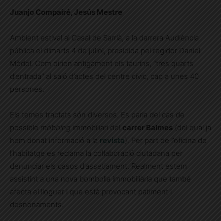
Juanjo Compairé, Jesús Mestre
Ambient estival al Casal de Sarrià, a la darrera Audiència
pública el dimarts 4 de juliol, presidida pel regidor Daniel
Mòdol. Com dirien antigament els taurins, “tres quarts
d’entrada” al saló d’actes del centre cívic, cap a unes 40
persones.
Els temes tractats són diversos. Es parla del cas de
possible
mòbbing
immobiliari del
carrer Balmes
(del qual ja
hem donat informació a la
revista
). Per part de l’oficina de
l’habitatge es reclama la col·laboració ciutadana per
denunciar els casos d’assetjament. Realment estem
assistint a una nova bombolla immobiliària que també
afecta el lloguer i que està provocant patiment i
desnonaments.