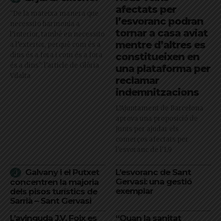
afectats per
"De la mateixa manera que
l’esvoranc podran
necessito harmonia a
tornar a casa aviat
l’interior, també en necessito
mentre d’altres es
a l’exterior, perquè com és a
dins és a fora i com és a fora
constitueixen en
és a dins": l'article de Glòria
una plataforma per
Vilalta
reclamar
indemnitzacions
L’Ajuntament de Barcelona
aprova una proposició de
Junts per ajudar els
comerços afectats per
l'esvoranc de l'L9
Galvany i el Putxet
L’esvoranc de Sant
Gervasi: una gestió
concentren la majoria
exemplar
dels pisos turístics de
Sarrià – Sant Gervasi
L’avinguda J.V. Foix es
“Quan la sanitat