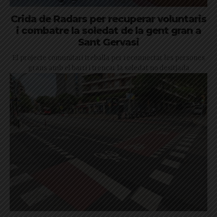
Crida de Radars per recuperar voluntaris
i combatre la soledat de la gent gran a
Sant Gervasi
El projecte comunitari treballa per reconnectar les persones
grans amb el barri i trencar la soledat no desitjada