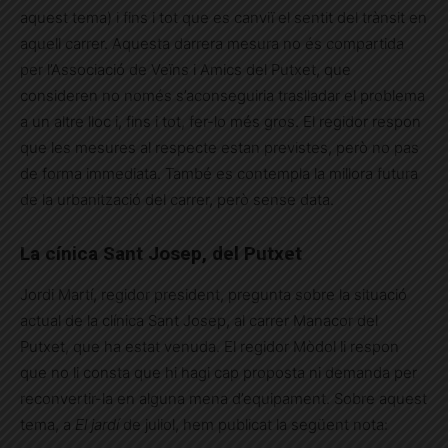
aquest tema) i fins i tot que es canviï el sentit del trànsit en
aquell carrer. Aquesta darrera mesura no és compartida
per l’Associació de Veïns i Amics del Putxet, que
consideren no només s’aconseguiria traslladar el problema
a un altre lloc i, fins i tot, fer-lo més gros. El regidor respon
que les mesures al respecte estan previstes, però no pas
de forma immediata. També es contempla la millora futura
de la urbanització del carrer, però sense data.
La cínica Sant Josep, del Putxet
Jordi Martí, regidor president, pregunta sobre la situació
actual de la clínica Sant Josep, al carrer Manacor del
Putxet, que ha estat venuda. El regidor Mòdol li respon
que no li consta que hi hagi cap proposta ni demanda per
reconvertir-la en alguna mena d’equipament. Sobre aquest
tema, a
El jardí
de juliol, hem publicat la següent nota: