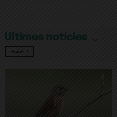
Últimes notícies
Veure'n +