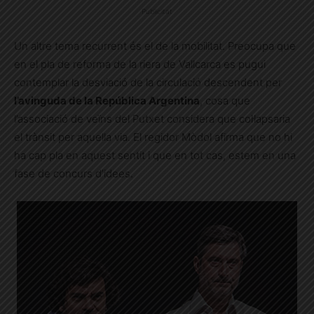
Publicitat
Un altre tema recurrent és el de la mobilitat. Preocupa que
en el pla de reforma de la riera de Vallcarca es pugui
contemplar la desviació de la circulació descendent per
l’avinguda de la República Argentina
, cosa que
l’associació de veïns del Putxet considera que col·lapsaria
el trànsit per aquella via. El regidor Mòdol afirma que no hi
ha cap pla en aquest sentit i que en tot cas, estem en una
fase de concurs d’idees.