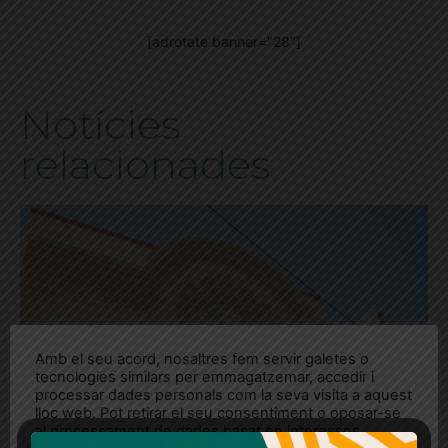
[adrotate banner="28"]
Notícies
relacionades
Amb el seu acord, nosaltres fem servir galetes o
tecnologies similars per emmagatzemar, accedir i
processar dades personals com la seva visita a aquest
lloc web. Pot retirar el seu consentiment o oposar-se
al processament de dades basat en interessos