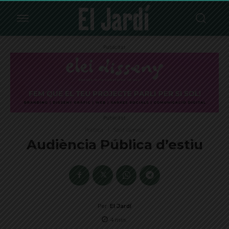
Publicitat
Publicitat
Política
Sant Gervasi
Audiència Pública d’estiu
Per
El Jardí
4
min.