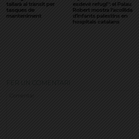
tallarà al trànsit per
esdevé refugi”: el Palau
tasques de
Robert mostra l’acollida
manteniment
d’infants palestins en
hospitals catalans
FER UN COMENTARI