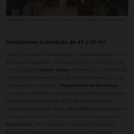
Presentació del projecte Can 70 al Centre i Teatre de Sarrià © Ariadna Alcaraz
Residències individuals de 43
o 30 m²
“Estaria bé envellir col·lectivament, cooperativament i en un
lloc que ens agradés», així va sorgir Can 70 fa 10 anys, tal
com ha explicat
Elionor Sellers
, membre de la comissió de
comunicació externa de Can70. El desembre de 2015, es
va presentar la instància a
l’Ajuntament de Barcelona
i,
uns mesos més tard, va començar la col·laboració amb els
alumnes d’arquitectura de l’ETSLAB per projectar la
construcció de l’edifici. Va ser
l’any 2021
quan
l’Ajuntament
de Barcelona va cedir el solar de Sarrià a la cooperativa
Sostre Cívic
, com a part d’un conveni amb diferents
entitats d’habitatge social i cooperatives d’habitatge.