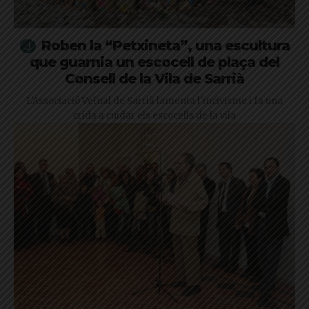
Roben la “Petxineta”, una escultura
que guarnia un escocell de plaça del
Consell de la Vila de Sarrià
L'Associació Veïnal de Sarrià lamenta l'incivisme i fa una
crida a cuidar els escocells de la vila