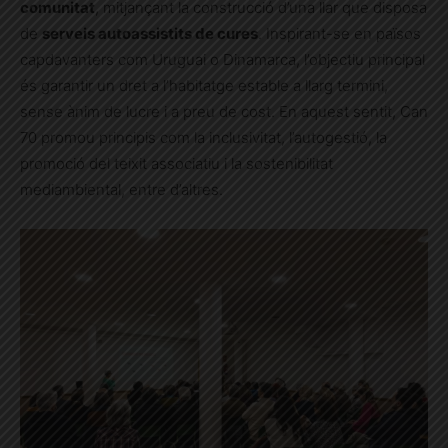
comunitat
, mitjançant la construcció d’una llar que disposa
de
serveis autoassistits de cures
. Inspirant-se en països
capdavanters com Uruguai o Dinamarca, l’objectiu principal
és garantir un dret a l’habitatge estable a llarg termini,
sense ànim de lucre i a preu de cost. En aquest sentit, Can
70 promou principis com la inclusivitat, l’autogestió, la
promoció del teixit associatiu i la sostenibilitat
mediambiental, entre d’altres.