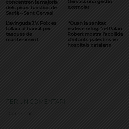
Gervasi: una gestió
concentren la majoria
exemplar
dels pisos turístics de
Sarrià – Sant Gervasi
L’avinguda J.V. Foix es
“Quan la sanitat
tallarà al trànsit per
esdevé refugi”: el Palau
tasques de
Robert mostra l’acollida
manteniment
d’infants palestins en
hospitals catalans
FER UN COMENTARI