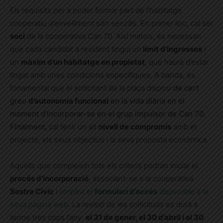
Els requisits per a poder formar part de l’habitatge
cooperatiu d’envelliment són senzills. En primer lloc, cal ser
soci
de la cooperativa Can 70. Així mateix, és necessari
que cada candidat a resident tingui un
límit d’ingressos
i
un
màxim d’un habitatge en propietat
, que haurà d’estar
llogat amb unes condicions específiques. A banda, és
fonamental que el sol·licitant de la plaça disposi
de cert
greu
d’autonomia funcional
en la vida diària en el
moment d’incorporar-se en el grup impulsor de Can 70.
Finalment,
cal tenir un alt
nivell de compromís
amb el
projecte, els seus objectius i la seva proposta econòmica.
Aquells que compleixin tots els criteris podran iniciar el
procés d’incorporació
, associant-se a la cooperativa
Sostre Cívic
i
omplint el
formulari d’accés
disponible a la
seva pàgina web
. La revisió de les sol·licituds es durà a
terme tres cops l’any:
el 31 de gener, el 30 d’abril i el 30