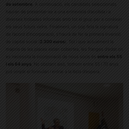
de setembre
. A continuació, els candidats seleccionats
hauran de presentar-se a una entrevista d’acollida i a
diverses trobades informals amb tot el grup per a conèixer
els seus futurs veïns. Finalment, un cop feta la signatura
de l’acord d’incorporació, s’haurà de fer la primera inversió
de capital social (
2.300 euros
). Tot i que actualment la
majoria de les places estan cobertes, les franges d’edat on
es necessita la incorporació de nous socis és
entre els 55
i els 64 anys
. No obstant això, tothom entre 55 i 70 anys
pot omplir el formulari i entrar a la llista d’espera.