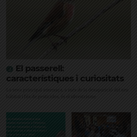
El passerell:
característiques i curiositats
La seva principal amenaça, a més de la desaparició del seu
hàbitat i l'ús de pesticides, és el silvestrisme