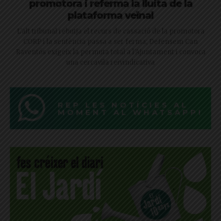
promotora i referma la lluita de la
plataforma veïnal
L'alt tribunal rebutja el recurs de cassació de la promotora
CORP i la sentència passa a ser ferma; Defensem Can
Raventós exigeix la permuta total a l'Ajuntament i convoca
una cercavila reivindicativa
REP LES NOTÍCIES AL
MOMENT AL WHATSAPP!