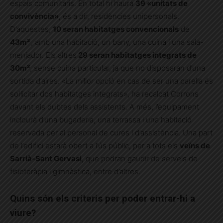
espais comunitaris. En total hi haurà
39 «unitats de
convivència»
, és a dir, residències unipersonals.
D’aquestes,
10 seran habitatges convencionals
de
43m²
, amb una habitació, un bany, una cuina i una sala-
menjador. Els altres
29 seran habitatges integrats de
30m²
, sense cuina particular, ja que no disposaran d’una
sortida d’aires. «La millor opció en cas de ser una parella és
sol·licitar dos habitatges integrats», ha recalcat Corrons
davant els dubtes dels assistents. A més, l’equipament
inclourà d’una bugaderia, una terrassa i una habitació
reservada per al personal de cures i d’assistència. Una part
de l’edifici estarà obert a l’ús públic, per a tots els
veïns de
Sarrià-Sant Gervasi
, que podran gaudir de serveis de
fisioteràpia i gimnàstica, entre d’altres.
Quins són els criteris per poder entrar-hi a
viure?