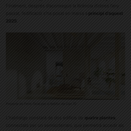
Finalment, després d’aconseguir la llicència d’obres l’any
passat, l’edificació s’ha posat en marxa a
principi d’aquest
2025
.
Projecte de Peris-Toral per a l’edifici de Can 70
L’habitatge constarà de dos edificis de
quatre plantes
,
connectats per un semisoterrani, que permetrà accedir als