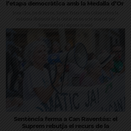
l’etapa democràtica amb la Medalla d’Or
Joan Clos, Jordi Hereu, Xavier Trias i Ada Colau reben la
màxima distinció de la ciutat en un acte marcat per
homenatges i alguna tensió
Sentència ferma a Can Raventós: el
Suprem rebutja el recurs de la