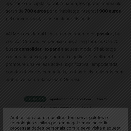
aportació de capital social. A banda, les quotes mensuals
seran de
700 euros
per a l’habitatge integrat i
900 euros
pel convencional, sense incloure els àpats.
«Al Món occidental hi ha un envelliment molt
passiu
«, ha
conclòs Corrons. És per això que, a llarg termini, Can 70
busca
consolidar i expandir
aquest model d’habitatge
cooperatiu sènior, que permeti dignificar l’envelliment i
promoure una vellesa activa, significativa i empoderada,
construint vincles comunitaris, tant amb els residents com
amb el veïnat de Sarrià-Sant Gervasi.
ETIQUETES
ajuntament de barcelona
Can70
Habitatge cooperatiu
Sarrià
Amb el seu acord, nosaltres fem servir galetes o
tecnologies similars per emmagatzemar, accedir i
processar dades personals com la seva visita a aquest