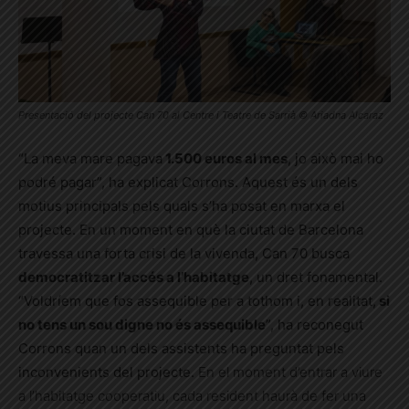
Presentació del projecte Can 70 al Centre i Teatre de Sarrià © Ariadna Alcaraz
“La meva mare pagava
1.500 euros al mes
, jo això mai ho
podré pagar”, ha explicat Corrons. Aquest és un dels
motius principals pels quals s’ha posat en marxa el
projecte. En un moment en què la ciutat de Barcelona
travessa una forta crisi de la vivenda, Can 70 busca
democratitzar l’accés a l’habitatge
, un dret fonamental.
“Voldríem que fos assequible per a tothom i, en realitat,
si
no tens un sou digne no és assequible
”, ha reconegut
Corrons quan un dels assistents ha preguntat pels
inconvenients del projecte.
En el moment d’entrar a viure
a l’habitatge cooperatiu, cada resident haurà de fer una