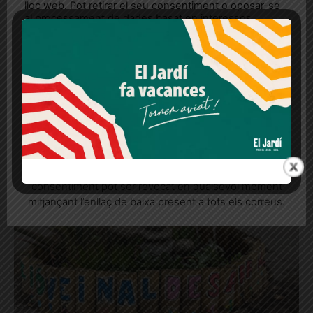
lloc web. Pot retirar el seu consentiment o oposar-se
al processament de dades basat en interessos
[adrotate banner="28"]
legítims en qualsevol moment fent clic a "Ajustos de
cookies" o a la nostra Política de privacitat en aquest
lloc web. Si cliques "acceptar" dones el teu
consentiment
Notícies
relacionades
Més informació
Acceptar
Rebutjar tot
Quan l’usuari crea un compte al Diari el Jardí, dona el
seu consentiment explícit per rebre comunicacions
informatives relacionades amb el servei. Aquest
consentiment pot ser revocat en qualsevol moment
mitjançant l’enllaç de baixa present a tots els correus.