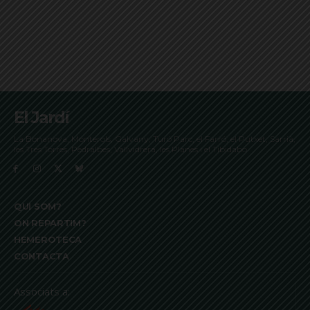
El Jardí
La Bonanova, Monterols, Galvany, Turó Parc, el Farró, el Putxet, Sarrià,
les Tres Torres, Pedralbes, Vallvidrera, les Planes i el Tibidabo
QUI SOM?
ON REPARTIM?
HEMEROTECA
CONTACTA
Associats a: