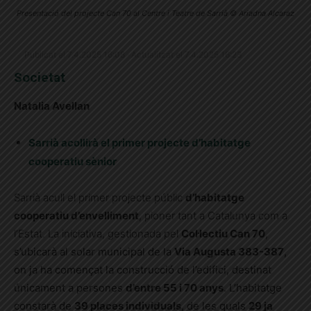
Presentació del projecte Can 70 al Centre i Teatre de Sarrià © Ariadna Alcaraz
Publicat el 7.4.2025 16:08 · Actualitzat el 7.4.2025 16:23
Societat
Natalia Avellan
Sarrià acollirà el primer projecte d’habitatge
cooperatiu sènior
Sarrià acull el primer projecte públic
d’habitatge
cooperatiu d’envelliment
, pioner tant a Catalunya com a
l’Estat. La iniciativa, gestionada pel
Col·lectiu Can 70
,
s’ubicarà al solar municipal de la
Via Augusta 383-387
,
on ja ha començat la construcció de l’edifici, destinat
únicament a persones
d’entre 55 i 70 anys
. L’habitatge
constarà de
39 places individuals
, de les quals
29 ja