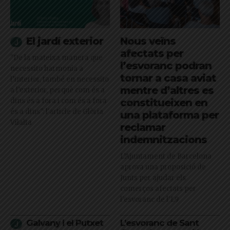
El jardí exterior
Nous veïns
afectats per
"De la mateixa manera que
l’esvoranc podran
necessito harmonia a
tornar a casa aviat
l’interior, també en necessito
mentre d’altres es
a l’exterior, perquè com és a
dins és a fora i com és a fora
constitueixen en
és a dins": l'article de Glòria
una plataforma per
Vilalta
reclamar
indemnitzacions
L’Ajuntament de Barcelona
aprova una proposició de
Junts per ajudar els
comerços afectats per
l'esvoranc de l'L9
Galvany i el Putxet
L’esvoranc de Sant