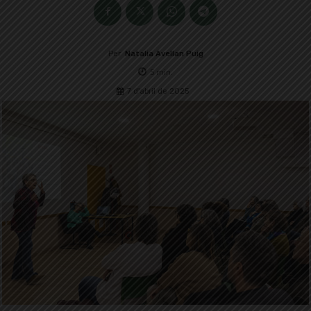
Per
Natalia Avellan Puig
5
min.
7 d'abril de 2025