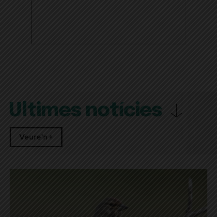
Últimes notícies
Veure'n +