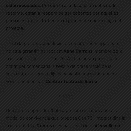
estan ocupades
. Pel que fa a la desena de sol·licituds
restants, estan a l’espera de ser cobertes per aquelles
persones que es troben en el procés de coneixença del
projecte.
“L’habitatge, per Constitució, és un dret reconegut, però
no està garantit”, ha recalcat
Anna Corrons
, membre de la
comissió de cures de Can 70. Amb aquesta premissa ha
donat per començada la sessió de presentació de la
iniciativa, que aquest dijous ha acollit una setantena de
veïns encuriosits al
Centre i Teatre de Sarrià
.
Publicitat
Lluny de comprendre l’habitatge com una mercaderia, el
model de convivència que proposa Can 70 -integrat dins la
comunalitat
La Drecera
– es basa en la idea
d’envellir en