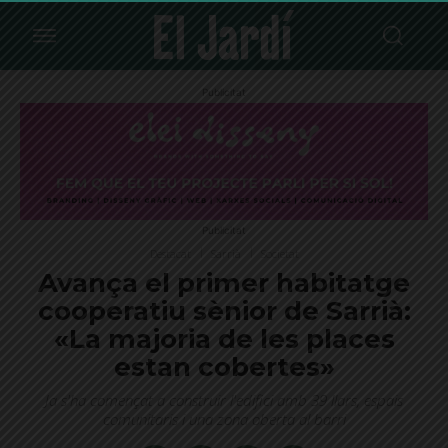
Publicitat
Publicitat
Destacat
Sarrià
Societat
Avança el primer habitatge
cooperatiu sènior de Sarrià:
«La majoria de les places
estan cobertes»
Ja s'ha començat a construir l'edifici amb 39 llars, espais
comunitaris i una zona oberta al barri