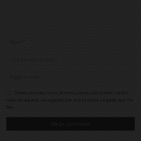
Comentar
No
Co
ele
Pà
we
Deseu el meu nom, el meu correu electrònic i el lloc
web en aquest navegador per a la propera vegada que ho
faci.