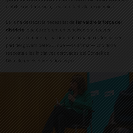
àmbits com l’educació, la salut o l’activitat econòmica.
Lailla ha destacat la necessitat de
fer valdre la força del
districte
, que és referent en coneixement, recerca,
docència i empresa, i ha lamentat la manca d’atenció per
part del govern del PSC, que —ha afirmat— «no dona
resposta a les iniciatives aprovades pel Consell de
Districte en els darrers dos anys».