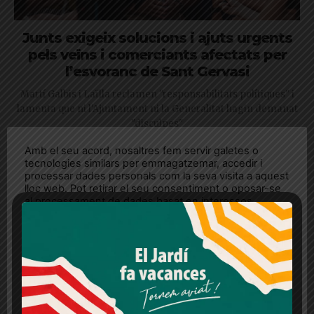
Junts exigeix solucions i ajuts urgents
pels veïns i comerciants afectats per
l’esvoranc de Sant Gervasi
Martí Galbis i Laïlla reclamen "responsabilitats polítiques" i
lamenta que ni l'Ajuntament ni la Generalitat hagin demanat
"disculpes"
Amb el seu acord, nosaltres fem servir galetes o
tecnologies similars per emmagatzemar, accedir i
processar dades personals com la seva visita a aquest
lloc web. Pot retirar el seu consentiment o oposar-se
al processament de dades basat en interessos
legítims en qualsevol moment fent clic a "Ajustos de
cookies" o a la nostra Política de privacitat en aquest
lloc web. Si cliques "acceptar" dones el teu
consentiment
Més informació
Acceptar
Rebutjar tot