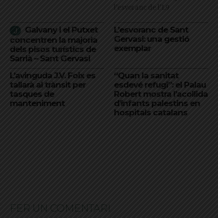
l'esvoranc de l'L9
Galvany i el Putxet
L’esvoranc de Sant
Gervasi: una gestió
concentren la majoria
exemplar
dels pisos turístics de
Sarrià – Sant Gervasi
L’avinguda J.V. Foix es
“Quan la sanitat
tallarà al trànsit per
esdevé refugi”: el Palau
tasques de
Robert mostra l’acollida
manteniment
d’infants palestins en
hospitals catalans
FER UN COMENTARI