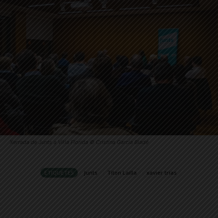
Xerrada de Junts a Vil·la Florida © Cristina García Bladé
ETIQUETES
Junts
Titon Lailla
xavier trias