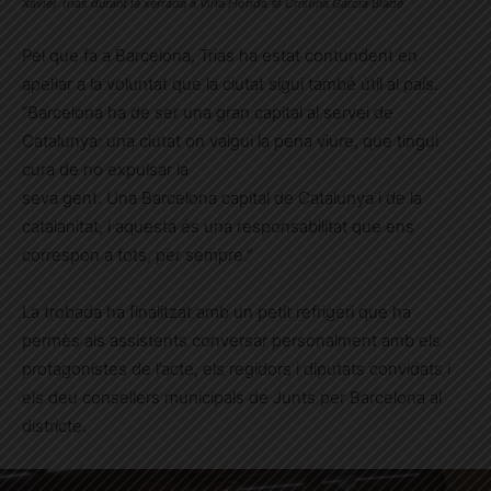
Xavier Trias durant la xerrada a Vil·la Florida © Cristina García Bladé
Pel que fa a Barcelona, Trias ha estat contundent en
apel·lar a la voluntat que la ciutat sigui també útil al país.
“Barcelona ha de ser una gran capital al servei de
Catalunya: una ciutat on valgui la pena viure, que tingui
cura de no expulsar la
seva gent. Una Barcelona capital de Catalunya i de la
catalanitat, i aquesta és una responsabilitat que ens
correspon a tots, per sempre.”
La trobada ha finalitzat amb un petit refrigeri que ha
permès als assistents conversar personalment amb els
protagonistes de l’acte, els regidors i diputats convidats i
els deu consellers municipals de Junts per Barcelona al
districte.