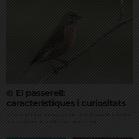
El passerell:
característiques i curiositats
La seva principal amenaça, a més de la desaparició del seu
hàbitat i l'ús de pesticides, és el silvestrisme