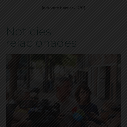
[adrotate banner="28"]
Notícies
relacionades