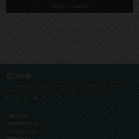
El Jardí
La Bonanova, Monterols, Galvany, Turó Parc, el Farró, el Putxet, Sarrià,
les Tres Torres, Pedralbes, Vallvidrera, les Planes i el Tibidabo
QUI SOM?
ON REPARTIM?
HEMEROTECA
CONTACTA