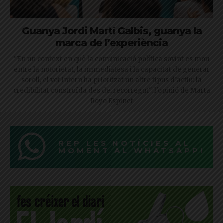
Guanya Jordi Martí Galbis, guanya la
marca de l’experiència
"En un context en què la comunicació política sovint es mou
entre la notorietat, la immediatesa i la capacitat de generar
soroll, el vot intern ha prioritzat un altre tipus d’actiu: la
credibilitat construïda des del recorregut": l'opinió de Marta
Royo Espinet
REP LES NOTÍCIES AL
MOMENT AL WHATSAPP!