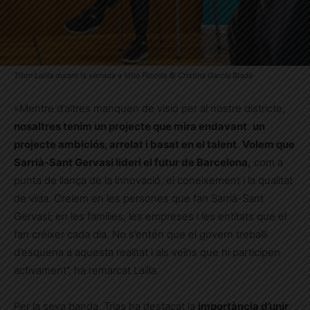
Titon Lailla durant la xerrada a Vil·la Florida © Cristina García Bladé
«Mentre d’altres manquen de visió per al nostre districte,
nosaltres tenim un projecte que mira endavant
:
un
projecte ambiciós, arrelat i basat en el talent
.
Volem que
Sarrià-Sant Gervasi lideri el futur de Barcelona,
com a
punta de llança de la innovació, el coneixement i la qualitat
de vida. Creiem en les persones que fan Sarrià-Sant
Gervasi; en les famílies, les empreses i les entitats que el
fan créixer cada dia. No s’entén que el govern treballi
d’esquena a aquesta realitat i als veïns que hi participen
activament”, ha remarcat Lailla.
Per la seva banda, Trias ha destacat la
importància d’unir