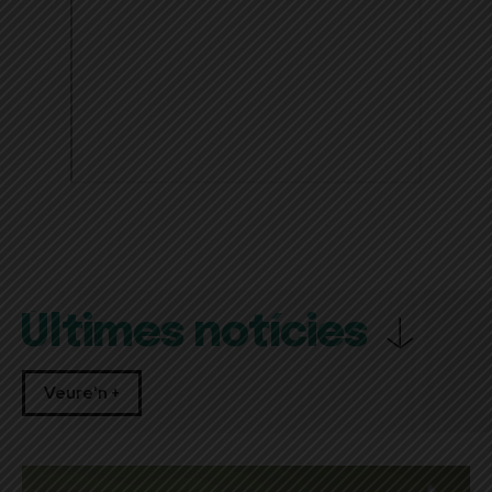
Últimes notícies
Veure'n +