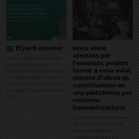
El jardí exterior
Nous veïns
afectats per
"De la mateixa manera que
l’esvoranc podran
necessito harmonia a
tornar a casa aviat
l’interior, també en necessito
mentre d’altres es
a l’exterior, perquè com és a
dins és a fora i com és a fora
constitueixen en
és a dins": l'article de Glòria
una plataforma per
Vilalta
reclamar
indemnitzacions
L’Ajuntament de Barcelona
aprova una proposició de
Junts per ajudar els
comerços afectats per