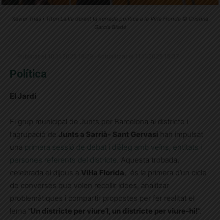
Xavier Trias i Titon Lailla durant la xerrada política a la Vil·la Florida © Cristina
García Bladé
Publicat el 10.11.2025 18:29 · Actualitzat el 11.11.2025 15:37
Política
El Jardí
El grup municipal de Junts per Barcelona al districte i
l’agrupació de
Junts a Sarrià- Sant Gervasi
han impulsat
una
primera sessió de debat i diàleg amb veïns, entitats i
persones referents del districte
. Aquesta trobada,
celebrada el dijous a
Vil·la Florida
, és la primera d’un cicle
de converses que volen recollir idees, analitzar
problemàtiques i compartir propostes per fer realitat el
lema “
Un districte per viure’l, un districte per viure-hi!
”.