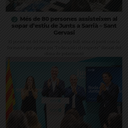
Més de 80 persones assisteixen al
sopar d’estiu de Junts a Sarrià – Sant
Gervasi
El president del Parlament, Josep Rull, situa el partit com la
formació que aposta per "l'educació i el respecte" davant del
clima de polarització