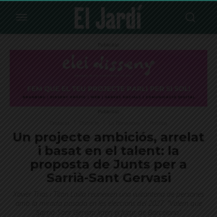
Publicitat
Publicitat
Destacat
Districte
La Bonanova
Política
Un projecte ambiciós, arrelat
i basat en el talent: la
proposta de Junts per a
Sarrià-Sant Gervasi
Xavier Trias i Titon Lailla reuneixen una vuitantena de persones
amb la mirada posada en les eleccions del 2027: "Volem que
Sarrià-Sant Gervasi lideri el futur de Barcelona"