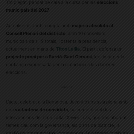
Tot plegat, pensat de cara a la cursa per les
eleccions
municipals del 2027
.
Actualment, Junts compta amb
majoria absoluta al
Consell Plenari del districte
, amb 10 consellers
municipals dels 19 totals, i ostenta la presidència,
actualment en mans de
Titon Lailla
. El partit defensa un
projecte propi per a Sarrià-Sant Gervasi
, legitimat per la
confiança expressada per la ciutadania a les darreres
eleccions.
Publicitat
L’acte, celebrat a la Bonanova, davant d’una sala plena amb
una
vuitantena de convidats
, ha comptat amb les
intervencions de Titon Lailla i Xavier Trias, que han abordat
temes clau com la governança, els plans de districte, la
gestió de pressupostos i ordenances, i els reptes locals en