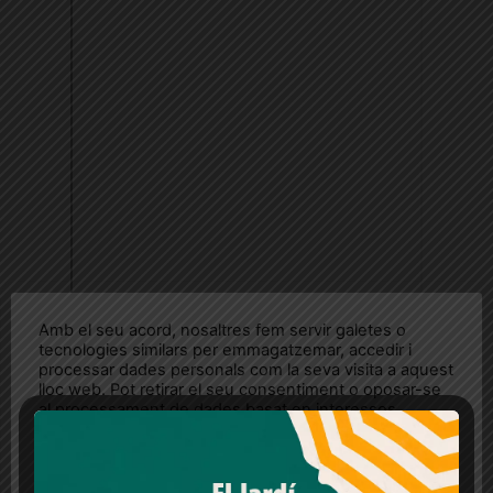
Amb el seu acord, nosaltres fem servir galetes o
tecnologies similars per emmagatzemar, accedir i
processar dades personals com la seva visita a aquest
lloc web. Pot retirar el seu consentiment o oposar-se
al processament de dades basat en interessos
legítims en qualsevol moment fent clic a "Ajustos de
cookies" o a la nostra Política de privacitat en aquest
lloc web. Si cliques "acceptar" dones el teu
consentiment