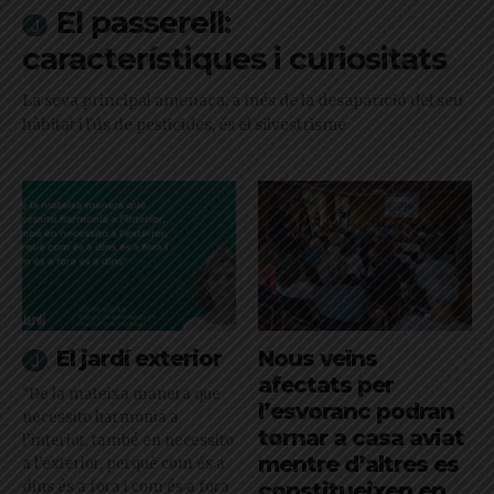
El passerell:
característiques i curiositats
La seva principal amenaça, a més de la desaparició del seu
hàbitat i l'ús de pesticides, és el silvestrisme
El jardí exterior
Nous veïns
afectats per
"De la mateixa manera que
l’esvoranc podran
necessito harmonia a
tornar a casa aviat
l’interior, també en necessito
mentre d’altres es
a l’exterior, perquè com és a
dins és a fora i com és a fora
constitueixen en