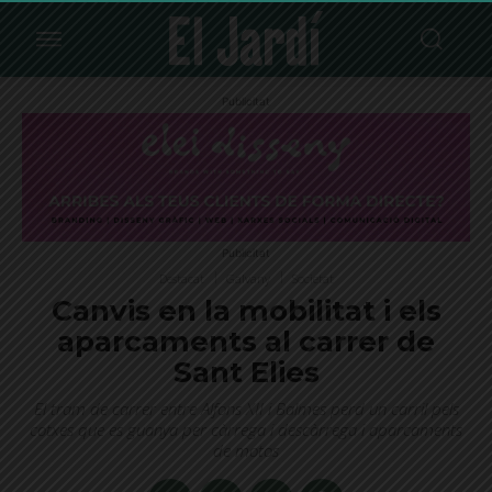
Publicitat
Publicitat
Destacat
Galvany
Societat
Canvis en la mobilitat i els
aparcaments al carrer de
Sant Elies
El tram de carrer entre Alfons XII i Balmes perd un carril pels
cotxes que es guanya per càrrega i descàrrega i aparcaments
de motos