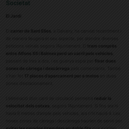
Societat
El Jardí
El
carrer de Sant Elies
, a Galvany, ha canviat recentment i
de manera lleugera el seu aspecte, per atendre diverses
peticions veïnals segons l’Ajuntament. El
tram comprès
entre Alfons XII i Balmes perd un carril pels vehicles
,
passant de tres a dos, i es guanya espai per
fixar dues
zones de càrrega i descàrrega
pels comerciants. També
s’han fet
17 places d’aparcament per a motos
en dues
zones d’estacionament.
L’eliminació d’un carril de circulació permetrà
reduir la
velocitat dels cotxes
, segons l’Ajuntament. Si fins ara hi
havia 6 metres d’ample pels vehicles, ara n’hi haurà 4. Les
noves zones de càrrega i descàrrega haurien de servir per
evitar les parades irregulars en doble fila
que existien