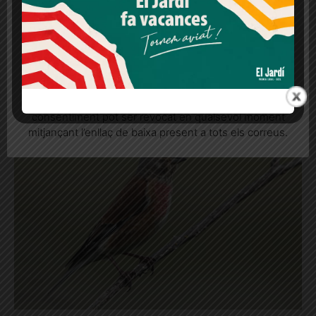
Últimes notícies
Més informació
Acceptar
Rebutjar tot
Veure'n +
Quan l’usuari crea un compte al Diari el Jardí, dona el
seu consentiment explícit per rebre comunicacions
informatives relacionades amb el servei. Aquest
consentiment pot ser revocat en qualsevol moment
mitjançant l’enllaç de baixa present a tots els correus.