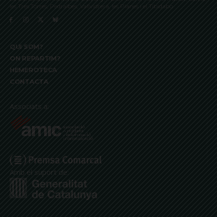
les Tres Torres, Pedralbes, Vallvidrera, les Planes i el Tibidabo
QUI SOM?
ON REPARTIM?
HEMEROTECA
CONTACTA
Associats a:
Amb el suport de: