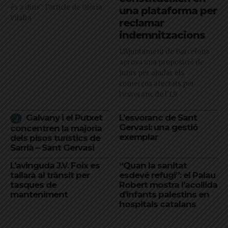
és a dins": l'article de Glòria
una plataforma per
Vilalta
reclamar
indemnitzacions
L’Ajuntament de Barcelona
aprova una proposició de
Junts per ajudar els
comerços afectats per
l'esvoranc de l'L9
Galvany i el Putxet
L’esvoranc de Sant
Gervasi: una gestió
concentren la majoria
exemplar
dels pisos turístics de
Sarrià – Sant Gervasi
L’avinguda J.V. Foix es
“Quan la sanitat
tallarà al trànsit per
esdevé refugi”: el Palau
tasques de
Robert mostra l’acollida
manteniment
d’infants palestins en
hospitals catalans