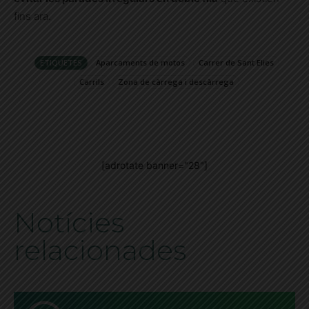
fins ara.
ETIQUETES
Aparcaments de motos
Carrer de Sant Elies
Carrils
Zona de càrrega i descàrrega
[adrotate banner="28"]
Notícies
relacionades