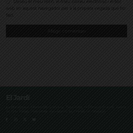
Deseu el meu nom, el meu correu electrònic i el lloc
web en aquest navegador per a la propera vegada que ho
faci.
El Jardí
La Bonanova, Monterols, Galvany, Turó Parc, el Farró, el Putxet, Sarrià,
les Tres Torres, Pedralbes, Vallvidrera, les Planes i el Tibidabo