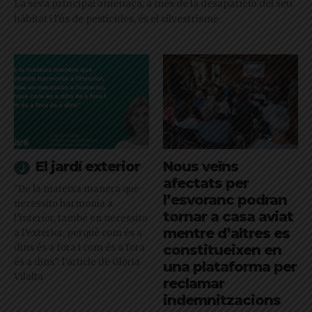
La seva principal amenaça, a més de la desaparició del seu
hàbitat i l'ús de pesticides, és el silvestrisme
El jardí exterior
Nous veïns
afectats per
"De la mateixa manera que
l’esvoranc podran
necessito harmonia a
tornar a casa aviat
l’interior, també en necessito
mentre d’altres es
a l’exterior, perquè com és a
dins és a fora i com és a fora
constitueixen en
és a dins": l'article de Glòria
una plataforma per
Vilalta
reclamar
indemnitzacions