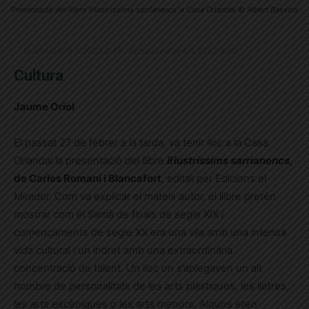
Presentació del llibre 'Il·lustríssims sarrianencs' a Casa Orlandai © Albert Bassols
Publicat el 4.3.2023 8:43 · Actualitzat el 4.3.2023 8:50
Cultura
Jaume Oriol
El passat 27 de febrer a la tarda, va tenir lloc a la Casa
Orlandai la presentació del llibre
Il·lustríssims sarrianencs
,
de Carles Romaní i Blancafort
, editat per Edicions el
Mirador. Com va explicar el mateix autor, el llibre pretén
mostrar com el Sarrià de finals de segle XIX i
començaments de segle XX era una vila amb una intensa
vida cultural i un indret amb una extraordinària
concentració de talent. Un lloc on s’aplegaven un alt
nombre de personalitats de les arts plàstiques, les lletres,
les arts escèniques o les arts menors. Alguns eren