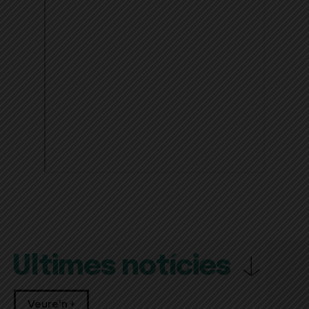
Últimes notícies
Veure'n +