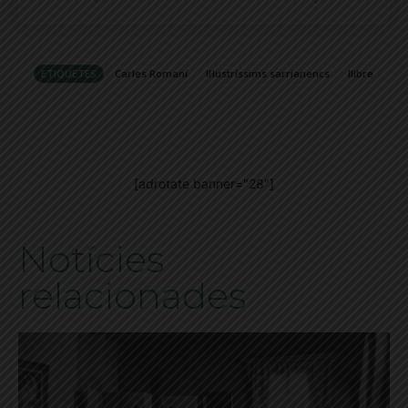
ETIQUETES
Carles Romaní
Il·lustríssims sarrianencs
llibre
[adrotate banner="28"]
Notícies
relacionades