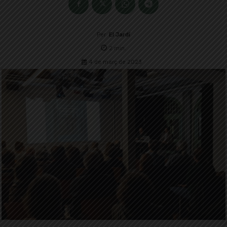
Per
El Jardí
2
min.
4 de març de 2023