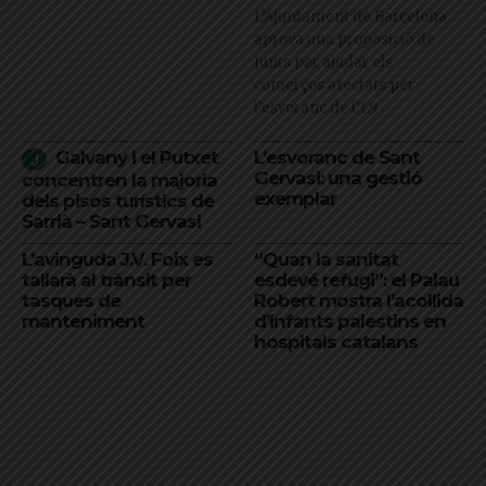
L’Ajuntament de Barcelona
aprova una proposició de
Junts per ajudar els
comerços afectats per
l'esvoranc de l'L9
Galvany i el Putxet
L’esvoranc de Sant
Gervasi: una gestió
concentren la majoria
exemplar
dels pisos turístics de
Sarrià – Sant Gervasi
L’avinguda J.V. Foix es
“Quan la sanitat
tallarà al trànsit per
esdevé refugi”: el Palau
tasques de
Robert mostra l’acollida
manteniment
d’infants palestins en
hospitals catalans