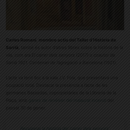
Carles Romaní
,
membre actiu del Taller d’Història de
Sarrià
, també és autor d’altres llibres sobre la història de la
vila, com ara
El carrer dels senyors
(2017) o coautor de
Sarrià 1921. Centenari de l’agregació a Barcelona
(1921).
L’acte va tenir lloc a la sala J.V. Foix, que presentava una
ocupació total. Destacar la presència a l’acte de les
germanes Bassedas, copropietàries de la Llibreria de la
Plaça, amb
ganes de renéixer del malaurat incendi
del
passat 30 de gener.
Recuperar la història del ‘carrer dels senyors’