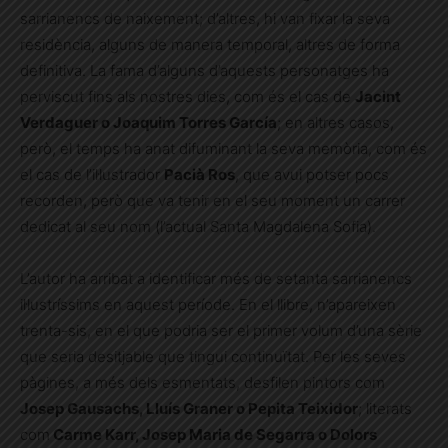
sarrianencs de naixement; d’altres, hi van fixar la seva
residència, alguns de manera temporal, altres de forma
definitiva. La fama d’alguns d’aquests personatges ha
perviscut fins als nostres dies, com és el cas de
Jacint
Verdaguer o Joaquim Torres García
; en altres casos,
però, el temps ha anat difuminant la seva memòria, com és
el cas de l’il·lustrador
Pacià Ros
, que avui potser pocs
recorden, però que va tenir en el seu moment un carrer
dedicat al seu nom (l’actual Santa Magdalena Sofia).
L’autor ha arribat a identificar més de setanta sarrianencs
il·lustríssims en aquest període. En el llibre, n’apareixen
trenta-sis, en el que podria ser el primer volum d’una sèrie
que seria desitjable que tingui continuïtat. Per les seves
pàgines, a més dels esmentats, desfilen pintors com
Josep Gausachs, Lluís Graner o Pepita Teixidor
; literats
com
Carme Karr, Josep Maria de Segarra o Dolors