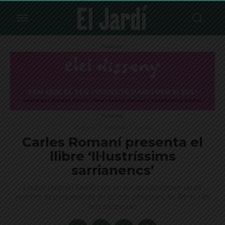
Publicitat
Publicitat
Cultura
Destacat
Sarrià
Carles Romaní presenta el
llibre ‘Il·lustríssims
sarrianencs’
L'autor recorda Sarrià com un lloc on s’aplegaven un alt
nombre de personalitats de les arts plàstiques, les lletres i les
arts escèniques