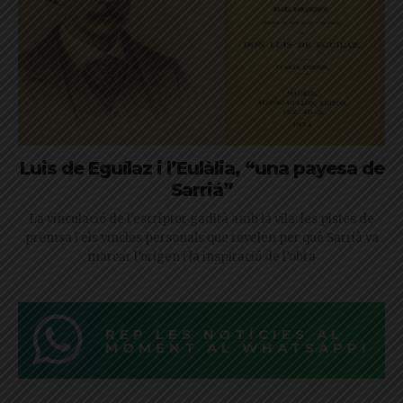
Luis de Eguílaz i l’Eulàlia, “una payesa de
Sarriá”
La vinculació de l'escriptor gadità amb la vila: les pistes de
premsa i els vincles personals que revelen per què Sarrià va
marcar l’origen i la inspiració de l’obra
REP LES NOTÍCIES AL
MOMENT AL WHATSAPP!