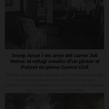
Josep Amat i els anys del carrer Juli
Verne: el refugi creatiu d’un pintor al
Putxet en plena Guerra Civil
El pintor, que va arribar a Sant Gervasi l’any 1936, va convertir
les cases i jardins del carrer Juli Verne en espai de
convivència i refugi durant la Guerra Civil i escenari d’algunes
de les seves obres més significatives