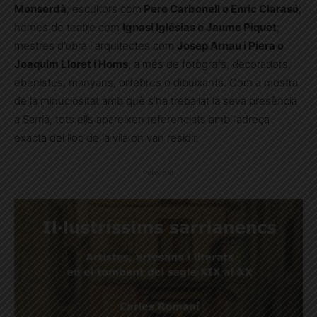
Monserdà
; escultors com
Pere Carbonell o Enric Clarasó
;
homes de teatre com
Ignasi Iglésias o Jaume Piquet
;
mestres d’obra i arquitectes com
Josep Arnau i Piera o
Joaquim Lloret i Homs
, a més de fotògrafs, decoradors,
ebenistes, manyans, orfebres o dibuixants. Com a mostra
de la minuciositat amb què s’ha treballat la seva presència
a Sarrià, tots ells apareixen referenciats amb l’adreça
exacta del lloc de la vila on van residir.
Publicitat