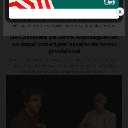
Quan l’usuari crea un compte al Diari el Jardí, dona el
seu consentiment explícit per rebre comunicacions
informatives relacionades amb el servei. Aquest
consentiment pot ser revocat en qualsevol moment
mitjançant l’enllaç de baixa present a tots els correus.
Els Castellers de Sarrià aconsegueixen
un espai cobert per assajar de forma
provisional
Després d'anys obligats a practicar al carrer -fins i tot amb
pluja- han tancat un acord de dos anys, però continuen
reclamant un local definitiu on poder créixer