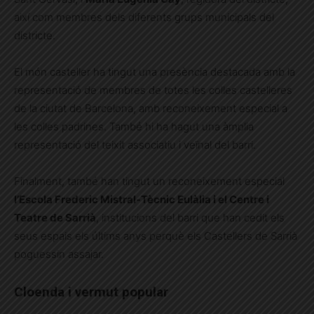
així com membres dels diferents grups municipals del
districte.
El món casteller ha tingut una presència destacada amb la
representació de membres de totes les colles castelleres
de la ciutat de Barcelona, amb reconeixement especial a
les colles padrines. També hi ha hagut una àmplia
representació del teixit associatiu i veïnal del barri.
Finalment, també han tingut un reconeixement especial
l’Escola Frederic Mistral-Tècnic Eulàlia i el Centre i
Teatre de Sarrià
, institucions del barri que han cedit els
seus espais els últims anys perquè els Castellers de Sarrià
poguessin assajar.
Cloenda i vermut popular