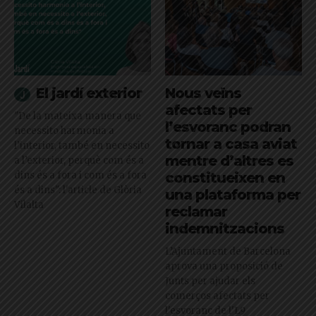
El jardí exterior
Nous veïns
afectats per
"De la mateixa manera que
l’esvoranc podran
necessito harmonia a
tornar a casa aviat
l’interior, també en necessito
mentre d’altres es
a l’exterior, perquè com és a
dins és a fora i com és a fora
constitueixen en
és a dins": l'article de Glòria
una plataforma per
Vilalta
reclamar
indemnitzacions
L’Ajuntament de Barcelona
aprova una proposició de
Junts per ajudar els
comerços afectats per
l'esvoranc de l'L9