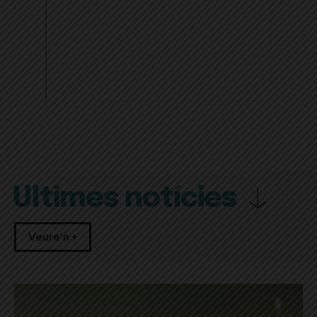
Últimes notícies
Veure'n +