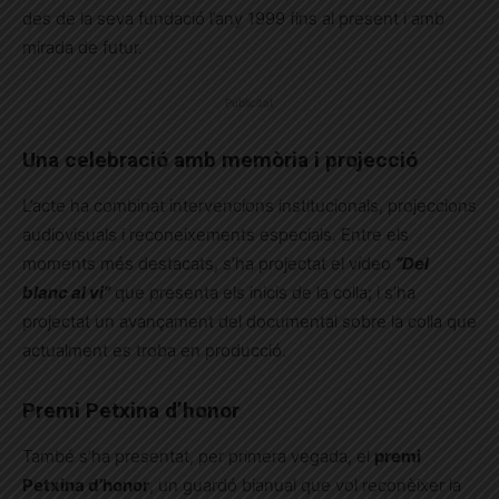
des de la seva fundació l’any 1999 fins al present i amb
mirada de futur.
Publicitat
Una celebració amb memòria i projecció
L’acte ha combinat intervencions institucionals, projeccions
audiovisuals i reconeixements especials. Entre els
moments més destacats, s’ha projectat el vídeo
“Del
blanc al vi”
que presenta els inicis de la colla; i s’ha
projectat un avançament del documental sobre la colla que
actualment es troba en producció.
Premi Petxina d’honor
També s’ha presentat, per primera vegada, el
premi
Petxina d’honor
, un guardó bianual que vol reconèixer la