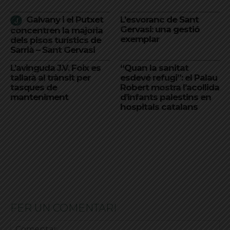
Galvany i el Putxet
L’esvoranc de Sant
Gervasi: una gestió
concentren la majoria
exemplar
dels pisos turístics de
Sarrià – Sant Gervasi
L’avinguda J.V. Foix es
“Quan la sanitat
tallarà al trànsit per
esdevé refugi”: el Palau
tasques de
Robert mostra l’acollida
manteniment
d’infants palestins en
hospitals catalans
FER UN COMENTARI