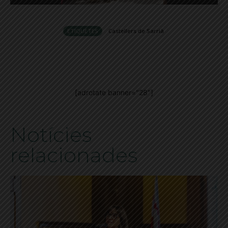
ETIQUETES
Castellers de Sarrià
[adrotate banner="28"]
Notícies
relacionades