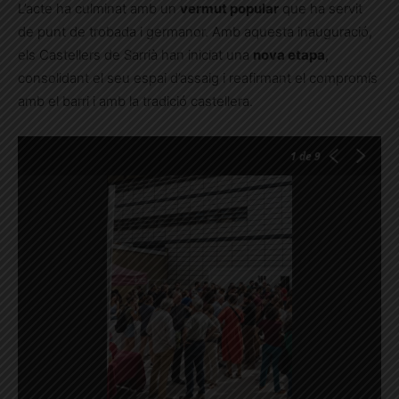
L’acte ha culminat amb un
vermut popular
que ha servit
de punt de trobada i germanor. Amb aquesta inauguració,
els Castellers de Sarrià han iniciat una
nova etapa
,
consolidant el seu espai d’assaig i reafirmant el compromís
amb el barri i amb la tradició castellera.
1
de 9