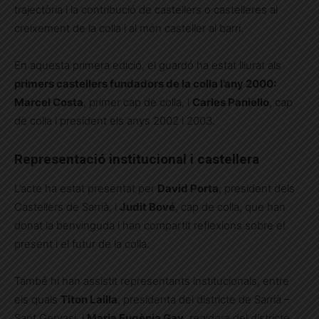
trajectòria i la contribució de castellers o castelleres al
creixement de la colla i al món casteller al barri.
En aquesta primera edició, el guardó ha estat lliurat als
primers castellers fundadors de la colla l’any 2000:
Marcel Costa
, primer cap de colla, i
Carles Paniello
, cap
de colla i president els anys 2002 i 2003.
Representació institucional i castellera
L’acte ha estat presentat per
David Porta
, president dels
Castellers de Sarrià, i
Judit Bové
, cap de colla, que han
donat la benvinguda i han compartit reflexions sobre el
present i el futur de la colla.
També hi han assistit representants institucionals, entre
els quals
Titon Lailla
, presidenta del districte de Sarrià –
Sant Gervasi, i
Maria Eugènia Gay
, regidora del districte,