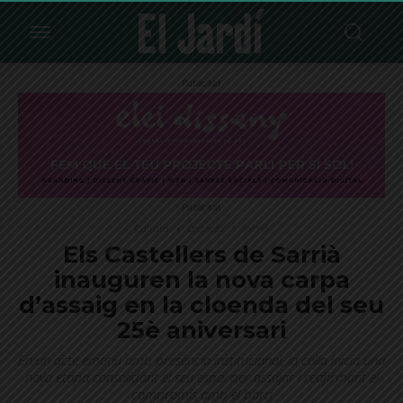
Publicitat
Publicitat
Cultura
Destacat
Sarrià
Els Castellers de Sarrià
inauguren la nova carpa
d’assaig en la cloenda del seu
25è aniversari
En un acte emotiu amb presència institucional, la colla inicia una
nova etapa consolidant el seu espai per assajar i reafirmant el
compromís amb el barri