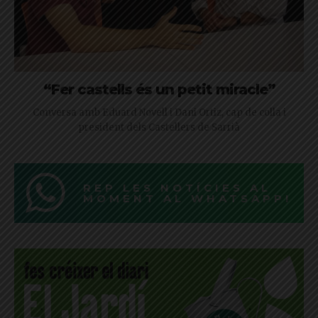
“Fer castells és un petit miracle”
Conversa amb Eduard Novell i Dani Ortiz, cap de colla i
president dels Castellers de Sarrià
REP LES NOTÍCIES AL
MOMENT AL WHATSAPP!