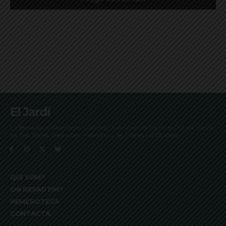
El Jardí
La Bonanova, Monterols, Galvany, Turó Parc, el Farró, el Putxet, Sarrià,
les Tres Torres, Pedralbes, Vallvidrera, les Planes i el Tibidabo
QUI SOM?
ON REPARTIM?
HEMEROTECA
CONTACTA