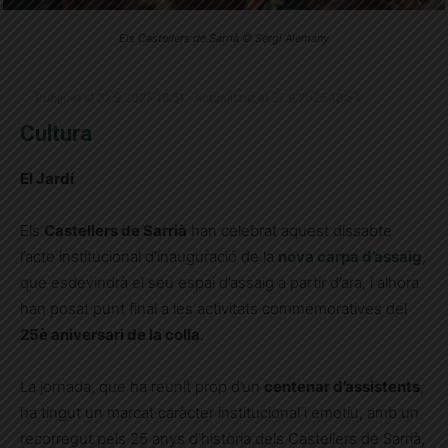
Els Castellers de Sarrià © Sergi Alemany
Publicat el 22.9.2025 18:51 · Actualitzat el 22.9.2025 18:54
Cultura
El Jardí
Els
Castellers de Sarrià
han celebrat aquest dissabte
l’acte institucional d’inauguració de la
nova carpa d’assaig
,
que esdevindrà el seu espai d’assaig a partir d’ara, i alhora
han posat punt final a les activitats commemoratives del
25è aniversari de la colla
.
La jornada, que ha reunit prop d’un
centenar d’assistents
,
ha tingut un marcat caràcter institucional i emotiu, amb un
recorregut pels 25 anys d’història dels Castellers de Sarrià,