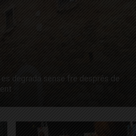
a es degrada sense fre després de
ent