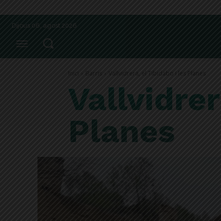
Dijous 06, agost 2026
Inici
Barris
Vallvidrera, el Tibidabo i les Planes
Vallvidrer
Planes