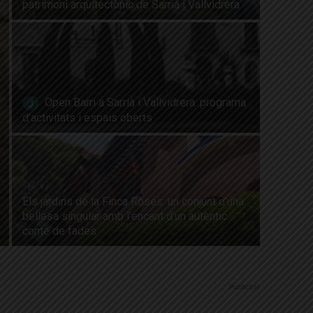
patrimoni arquitectònic de Sarrià i Vallvidrera
Open Barri a Sarrià i Vallvidrera: programa
d’activitats i espais oberts
Els jardins de la Finca Rosés: un conjunt d’una
bellesa singular amb l’encant d’un autèntic
conte de fades
Publicitat