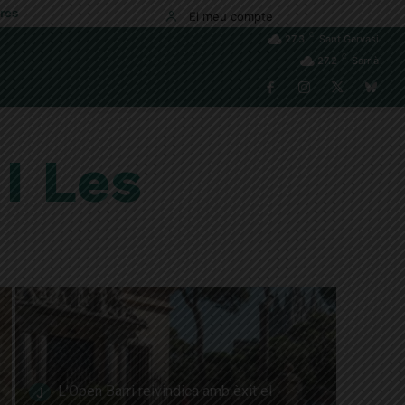
res
El meu compte
C
27.3
Sant Gervasi
C
27.2
Sarrià
 I Les
L’Open Barri reivindica amb èxit el