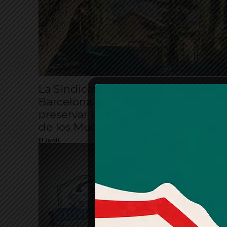
La Sindicatura de Greuges de
Barcelona insta l’Ajuntament a
preservar la memòria de la «Ciuda
de los Muchachos»
El Jardí