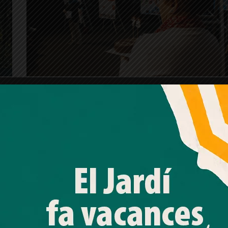
L’Associació de Veïns de Vallvidrera
celebra 75 anys amb una exposició
d
El Jardí
Amb el seu acord, nosaltres fem servir galetes o
tecnologies similars per emmagatzemar, accedir i
processar dades personals com la seva visita a aquest lloc
web. Pot retirar el seu consentiment o oposar-se al
processament de dades basat en interessos legítims en
qualsevol moment fent clic a "Ajustos de cookies" o a la
nostra Política de privacitat en aquest lloc web. Si cliques
"acceptar" dones el teu consentiment
Més informació
Acceptar
Rebutjar tot