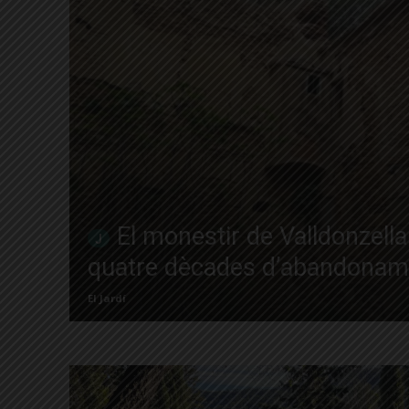
El monestir de Valldonzell
quatre dècades d’abandonam
El Jardí