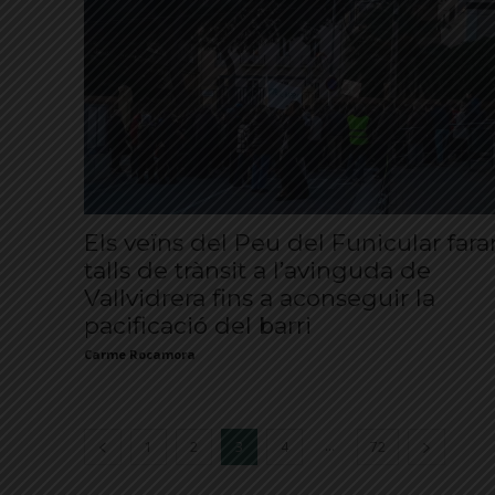
Els veïns del Peu del Funicular fara
talls de trànsit a l’avinguda de
Vallvidrera fins a aconseguir la
pacificació del barri
Carme Rocamora
...
1
2
3
4
72