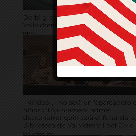
Derbi gros de cúrling entre Sarrià i
Vallvidrera
El Jardí
«Ni idea», «No serà un ‘aparcadero 
niños'»: l’Ajuntament admet
desconèixer quin serà el futur de la
Biblioteca de Vallvidrera i del Cívic
Carme Rocamora