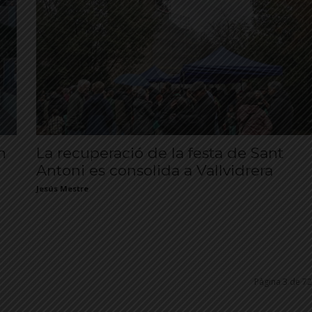
n
La recuperació de la festa de Sant
Antoni es consolida a Vallvidrera
Jesús Mestre
Pàgina 3 de 72