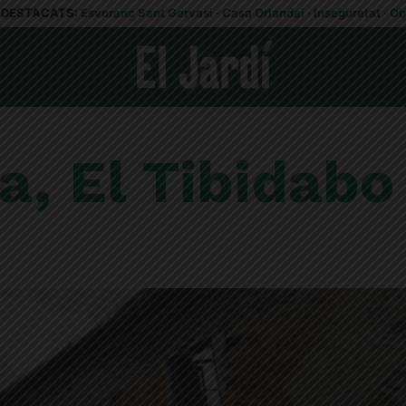
DESTACATS:
Esvoranc Sant Gervasi
·
Casa Orlandai
·
Inseguretat
·
Ob
a, El Tibidabo