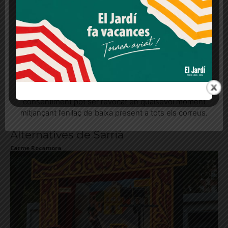
Carme Rocamora
lloc web. Si cliques "acceptar" dones el teu
consentiment
Més informació
Acceptar
Rebutjar tot
Quan l’usuari crea un compte al Diari el Jardí, dona el
seu consentiment explícit per rebre comunicacions
informatives relacionades amb el servei. Aquest
consentiment pot ser revocat en qualsevol moment
mitjançant l’enllaç de baixa present a tots els correus.
Les activitats de la Comissió de Festes
Alternatives de Sarrià
Carme Rocamora