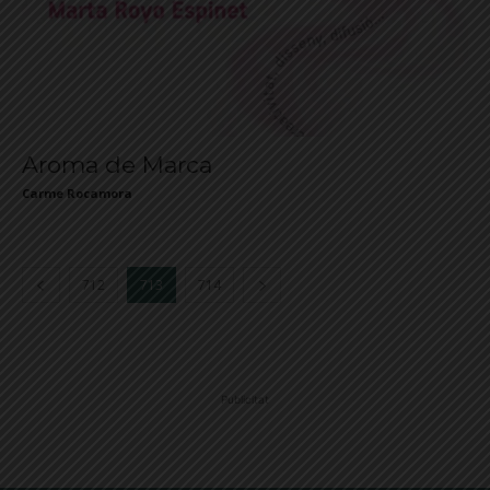
Aroma de Marca
Carme Rocamora
712
713
714
Publicitat