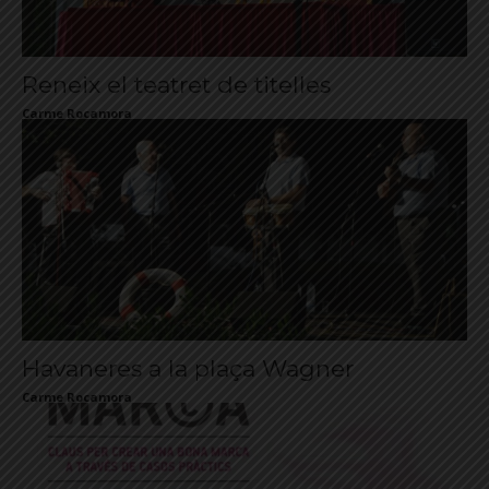
Reneix el teatret de titelles
Carme Rocamora
Havaneres a la plaça Wagner
Carme Rocamora