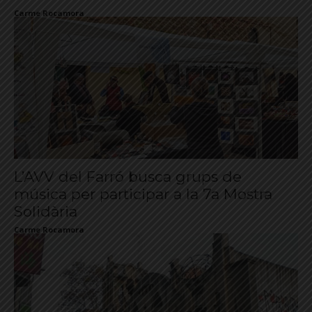
Carme Rocamora
L’AVV del Farró busca grups de
música per participar a la 7a Mostra
Solidària
Carme Rocamora