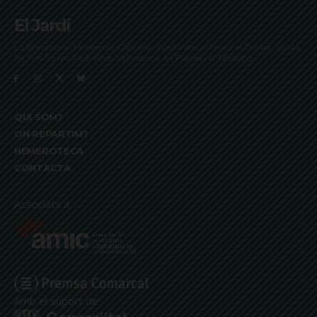
El Jardí
La Bonanova, Monterols, Galvany, Turó Parc, el Farró, el Putxet, Sarrià,
les Tres Torres, Pedralbes, Vallvidrera, les Planes i el Tibidabo
QUI SOM?
ON REPARTIM?
HEMEROTECA
CONTACTA
Associats a:
Amb el suport de: