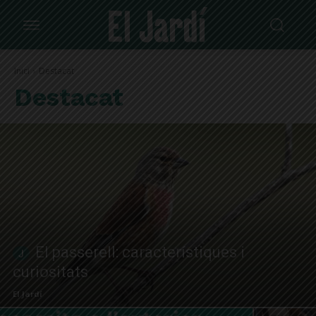
Inici
Destacat
Destacat
El passerell: característiques i
curiositats
El Jardí