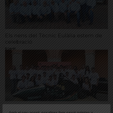
Els nens del Tècnic Eulàlia estem de
celebració
El Jardí
Estudiants de l’EUSS presenten un
Amb el seu acord, nosaltres fem servir galetes o