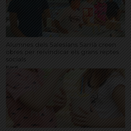
Alumnes dels Salesians Sarrià creen
obres per reivindicar els grans reptes
socials
El Jardí