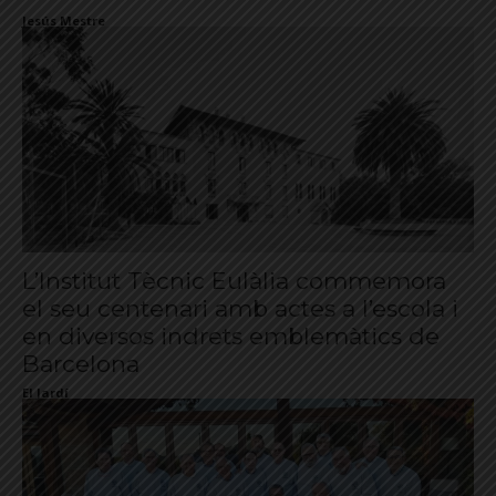
Jesús Mestre
L’Institut Tècnic Eulàlia commemora
el seu centenari amb actes a l’escola i
en diversos indrets emblemàtics de
Barcelona
El Jardí