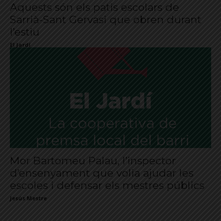
Aquests són els patis escolars de
Sarrià-Sant Gervasi que obren durant
l’estiu
El Jardí
Mor Bartomeu Palau, l’inspector
d’ensenyament que volia ajudar les
escoles i defensar els mestres públics
Jesús Mestre