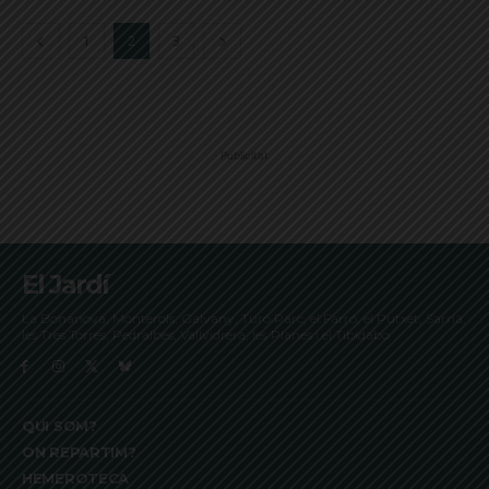
1
2
3
Publicitat
El Jardí
La Bonanova, Monterols, Galvany, Turó Parc, el Farró, el Putxet, Sarrià,
les Tres Torres, Pedralbes, Vallvidrera, les Planes i el Tibidabo
QUI SOM?
ON REPARTIM?
HEMEROTECA