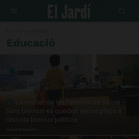
Inici
Temes
Educació
Educació
La meitat de les famílies de Sarrià –
Sant Gervasi es queden sense plaça a
l’escola bressol pública
Carme Rocamora