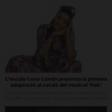
L’escola Coco Comin presenta la primera
adaptació al català del musical ‘Hair’
Es fa en dues úniques funcions per posar els alumnes davant
d'un públic real i en un teatre de grans dimensions, el Paral·lel
62