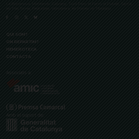
La Bonanova, Monterols, Galvany, Turó Parc, el Farró, el Putxet, Sarrià,
les Tres Torres, Pedralbes, Vallvidrera, les Planes i el Tibidabo
QUI SOM?
ON REPARTIM?
HEMEROTECA
CONTACTA
Associats a:
Amb el suport de: