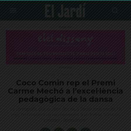
Publicitat
Publicitat
Cultura
Destacat
Sarrià
Coco Comin rep el Premi
Carme Mechó a l’excel·lència
pedagògica de la dansa
La coreògrafa, que va obrir l'escola a Sarrià amb només 19
anys, ho considera un reconeixement a un treball "silenciós,
constant i apassionant"