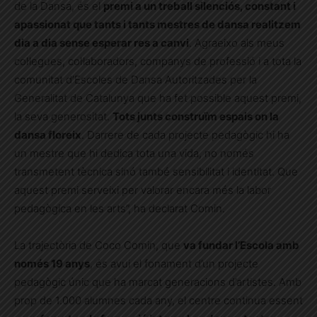
de la Dansa, és el
premi a un treball silenciós, constant i
apassionat que tants i tants mestres de dansa realitzem
dia a dia sense esperar res a canvi
. Agraeixo als meus
col·legues, col·laboradors, companys de professió i a tota la
comunitat d’Escoles de Dansa Autoritzades per la
Generalitat de Catalunya que ha fet possible aquest premi,
la seva generositat.
Tots junts construïm espais on la
dansa floreix
. Darrere de cada projecte pedagògic hi ha
un mestre que hi dedica tota una vida, no només
transmetent tècnica sinó també sensibilitat i identitat. Que
aquest premi serveixi per valorar encara més la labor
pedagògica en les arts”, ha declarat Comin.
La trajectòria de Coco Comin, que
va fundar l’Escola amb
només 19 anys
, és avui el fonament d’un projecte
pedagògic únic que ha marcat generacions d’artistes. Amb
prop de 1.000 alumnes cada any, el centre continua essent