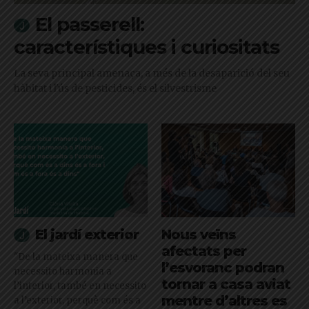
El passerell:
característiques i curiositats
La seva principal amenaça, a més de la desaparició del seu
hàbitat i l'ús de pesticides, és el silvestrisme
El jardí exterior
Nous veïns
afectats per
"De la mateixa manera que
l’esvoranc podran
necessito harmonia a
tornar a casa aviat
l’interior, també en necessito
mentre d’altres es
a l’exterior, perquè com és a