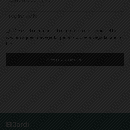
ele
Pà
we
Deseu el meu nom, el meu correu electrònic i el lloc
web en aquest navegador per a la propera vegada que ho
faci.
El Jardí