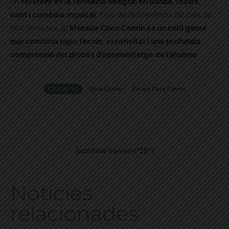
un
referent en la formació integral en dansa, teatre,
cant i comèdia musical
. Fruit de l’experiència de més de
cinc dècades, el
Mètode Coco Comin és un estil genuí
que combina rigor tècnic, creativitat i una profunda
comprensió del procés d’aprenentatge de l’alumne
.
ETIQUETES
Coco Comin
Escola Coco Comin
[adrotate banner="28"]
Notícies
relacionades