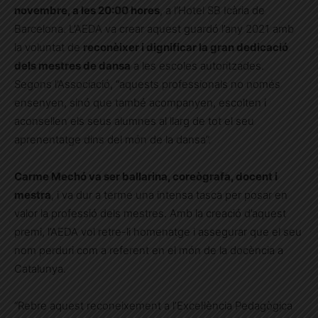
novembre, a les 20:00 hores
, a l’Hotel SB Icària de
Barcelona. L’AEDA va crear aquest guardó l’any 2021 amb
la voluntat de
reconèixer i dignificar la gran dedicació
dels mestres de dansa
a les escoles autoritzades.
Segons l’Associació, “aquests professionals no només
ensenyen, sinó que també acompanyen, escolten i
aconsellen els seus alumnes al llarg de tot el seu
aprenentatge dins del món de la dansa”.
Carme Mechó va ser ballarina, coreògrafa, docent i
mestra
, i va dur a terme una intensa tasca per posar en
valor la professió dels mestres. Amb la creació d’aquest
premi, l’AEDA vol retre-li homenatge i assegurar que el seu
nom perduri com a referent en el món de la docència a
Catalunya.
“Rebre aquest reconeixement a l’Excel·lència Pedagògica