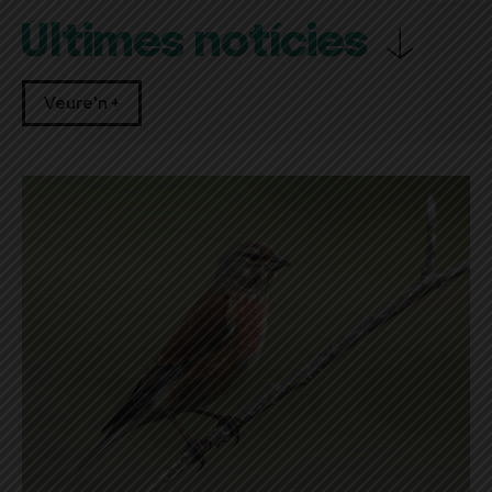
Últimes notícies
Veure'n +