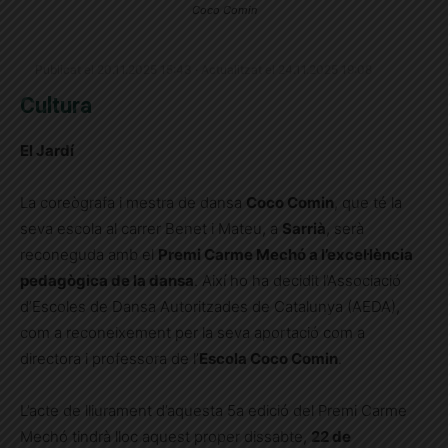
Coco Comin
Publicat el 20.11.2025 15:43 · Actualitzat el 24.11.2025 19:08
Cultura
El Jardí
La coreògrafa i mestra de dansa
Coco Comin
, que té la
seva escola al carrer Benet i Mateu, a
Sarrià
, serà
reconeguda amb el
P
remi Carme Mechó a l’excel·lència
pedagògica de la dansa
. Així ho ha decidit l’Associació
d’Escoles de Dansa Autoritzades de Catalunya (AEDA),
com a reconeixement per la seva aportació com a
directora i professora de l’
Escola Coco Comin
.
L’acte de lliurament d’aquesta 5a edició del Premi Carme
Mechó tindrà lloc aquest proper dissabte,
22 de