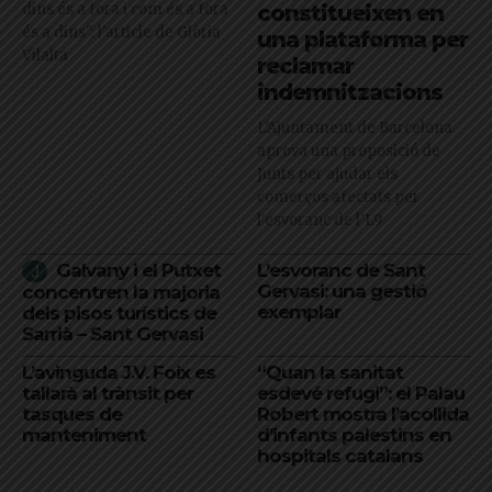
dins és a fora i com és a fora
constitueixen en
és a dins": l'article de Glòria
una plataforma per
Vilalta
reclamar
indemnitzacions
L’Ajuntament de Barcelona
aprova una proposició de
Junts per ajudar els
comerços afectats per
l'esvoranc de l'L9
Galvany i el Putxet
L’esvoranc de Sant
Gervasi: una gestió
concentren la majoria
exemplar
dels pisos turístics de
Sarrià – Sant Gervasi
L’avinguda J.V. Foix es
“Quan la sanitat
tallarà al trànsit per
esdevé refugi”: el Palau
tasques de
Robert mostra l’acollida
manteniment
d’infants palestins en
hospitals catalans