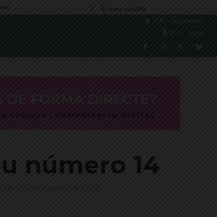
res
El meu compte
C
27.5
Sant Gervasi
C
27.4
Sarrià
seu número 14
per fer una superilla al Farró