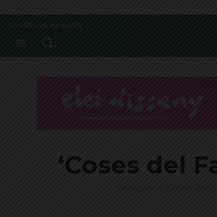
Dissabte 08, agost 2026
‘Coses del F
Destaquem el complet dossier 