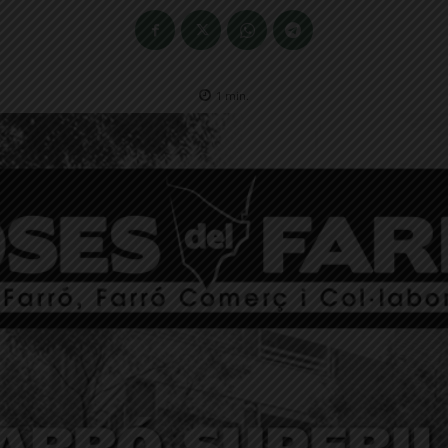
1
min.