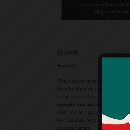
Publicat el 8.12.2020 6:42
El Jardí
Societat
S’ha publicat la revista
Coses del
les dificultats de treballar una r
redacció del
Coses
se n’ha sort
complet dossier amb una propost
molt interès i gran actualitat
, i l
barri fa unes propostes molt acur
nostres carrers.