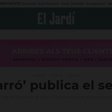
DESTACATS:
Esvoranc Sant Gervasi
·
Casa Orlandai
·
Inseguretat
·
Ob
Destacat
El Farró
Societat
arró’ publica el 
que fa l'Associació de Veïns i Comissió de Festes d'una proposta 