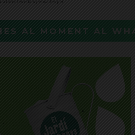
er a totes les edats pensades per
t
CIES AL MOMENT AL WH