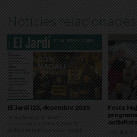
Notícies relacionades
El Jardí 123, desembre 2025
Festa Maj
programa
https://diarieljardi.cat/wp-
activitat
content/uploads/2026/01/1626-El-
Jardi123_Desembre25_0212-_ok.pdf
Del 6 al 14 de