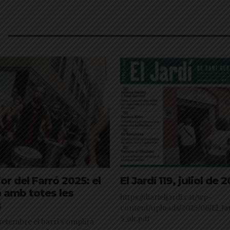
or del Farró 2025: el
El Jardí 119, juliol de 
 amb totes les
https://diarieljardi.cat/wp-
s
content/uploads/2025/06/El_Jar
5_ok.pdf
 setembre el barri s'omplirà