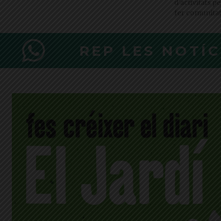
d'activitats p
fer comunita
REP LES NOTÍ