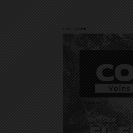
Per
El Jardí