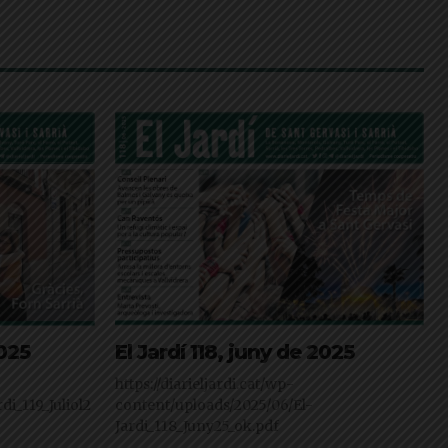
2025
El Jardí 118, juny de 2025
https://diarieljardi.cat/wp-
di_119_Juliol2
content/uploads/2025/06/El-
Jardi_118_Juny25_ok.pdf