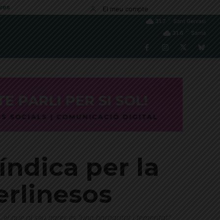
res
El meu compte
C
31.7
Sant Gervasi
C
31.6
Sarrià
índica per la
berlinesos
, el que al seu parer és "una barbaritat i temeritat"