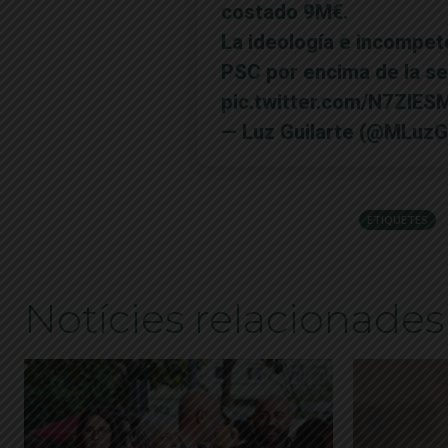
costado 9M€.
La ideología e incompet
PSC por encima de la seg
pic.twitter.com/N7ZIES
— Luz Guilarte (@MLuzG
ETIQUETES
Notícies relacionades