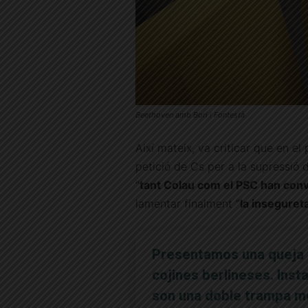
Beethoven amb Bori i Fontestà
Així mateix, va criticar que en el
petició de Cs per a la supressió d
“
tant Colau com el PSC han conve
lamentar finalment “
la insegureta
Presentamos una queja 
cojines berlineses. Ins
son una doble trampa mo