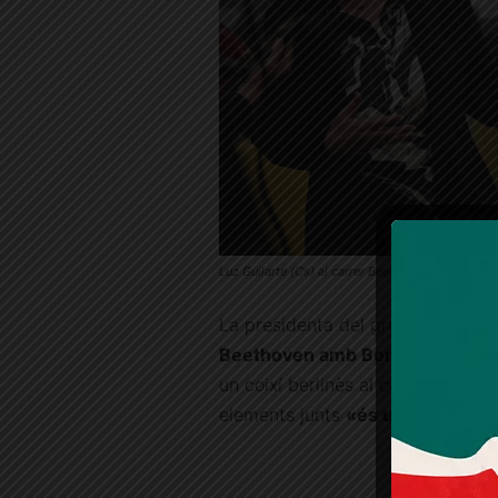
Luz Guilarte (Cs) al carrer Beethoven
La presidenta del grup taronja va
Beethoven amb Bori i Fontestà
,
un coixí berlinès al costat d’un b
elements junts
«és una barbaritat