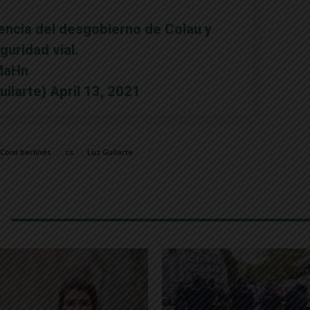
encia del desgobierno de Colau y
uridad vial.
MaHn
uilarte)
April 13, 2021
Coixí berlinés
cs
Luz Guilarte