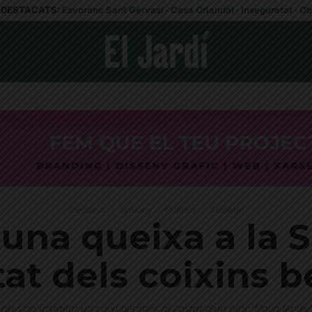
DESTACATS:
Esvoranc Sant Gervasi
·
Casa Orlandai
·
Inseguretat
·
Ob
Destacat
Galvany
Política
Societat
una queixa a la S
tat dels coixins 
 s'ha instal·lat un coixí berlinés al costat d'un bloc 'Nova Jersey'