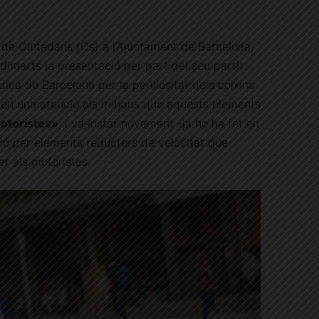
 de Ciutadans (Cs) a l’Ajuntament de Barcelona,
dimarts la presentació per part del seu partit
ica de Barcelona per la perillositat dels coixins
r en una atenció als mitjans que aquests elements
motoristes»
, i va instar novament -ja ho ha fet en
ció per elements reductors de velocitat que
er als motoristes.