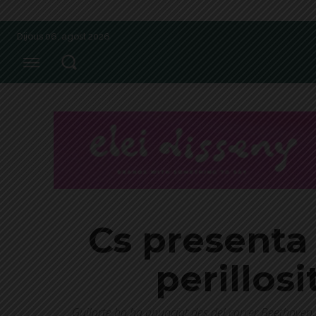
Dijous 06, agost 2026
Cs presenta 
perillosi
Guilarte ho ha anunciat des del carrer Beethoven, on