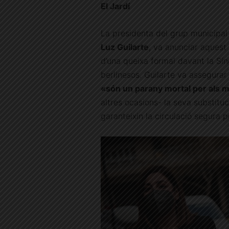
El Jardí
La presidenta del grup municipal
Luz Guilarte
, va anunciar aquest 
d’una queixa formal davant la Sínd
berlinesos. Guilarte va assegura
«són un parany mortal per als 
altres ocasions- la seva substitu
garanteixin la circulació segura p