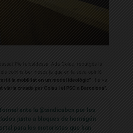
 passat Ple l’alcaldessa, Ada Colau, rebutgés la
els coixins berlinesos ja que en la seva opinió
rtit la mobilitat en un model ideològic”
i ha va
t viària creada per Colau i el PSC a Barcelona”.
formal ante la
@sindicabcn
por los
talados junto a bloques de hormigón
rtal para los motoristas que han