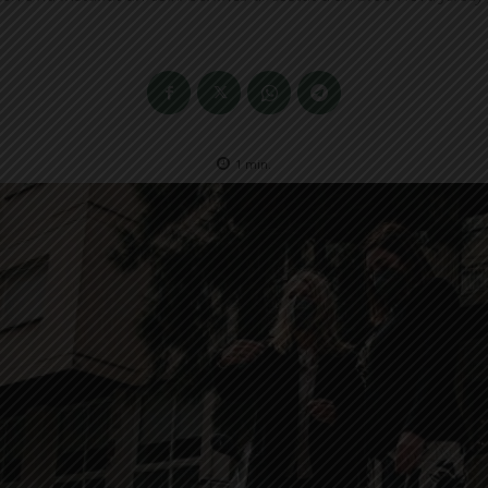
1
min.