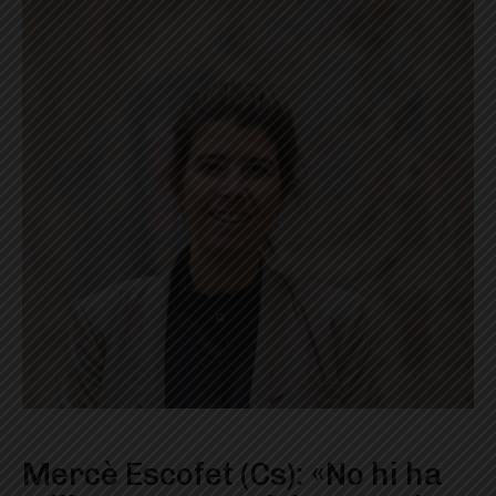
Mercè Escofet (Cs): «No hi ha