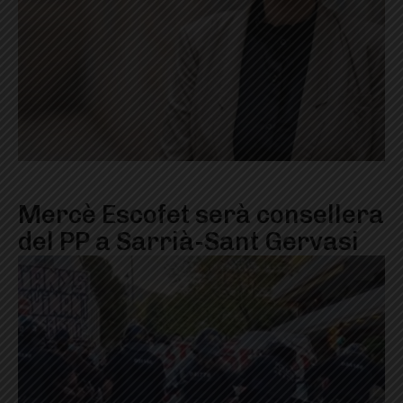
Mercè Escofet serà consellera
del PP a Sarrià-Sant Gervasi