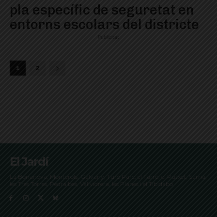
pla específic de seguretat en
entorns escolars del districte
Publicitat
1
2
El Jardí
La Bonanova, Monterols, Galvany, Turó Parc, el Farró, el Putxet, Sarrià,
les Tres Torres, Pedralbes, Vallvidrera, les Planes i el Tibidabo