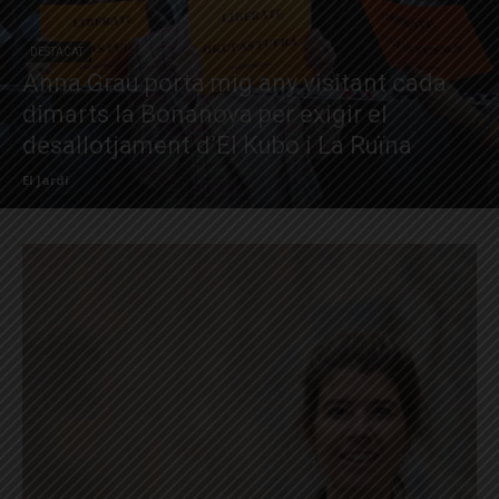
DESTACAT
Anna Grau porta mig any visitant cada
dimarts la Bonanova per exigir el
desallotjament d’El Kubo i La Ruïna
El Jardí