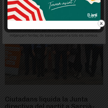
Més informació
Acceptar
Rebutjar tot
Quan l’usuari crea un compte al Diari el Jardí, dona el
seu consentiment explícit per rebre comunicacions
informatives relacionades amb el servei. Aquest
consentiment pot ser revocat en qualsevol moment
mitjançant l’enllaç de baixa present a tots els correus.
Ciutadans liquida la Junta
directiva del partit a Sarrià-