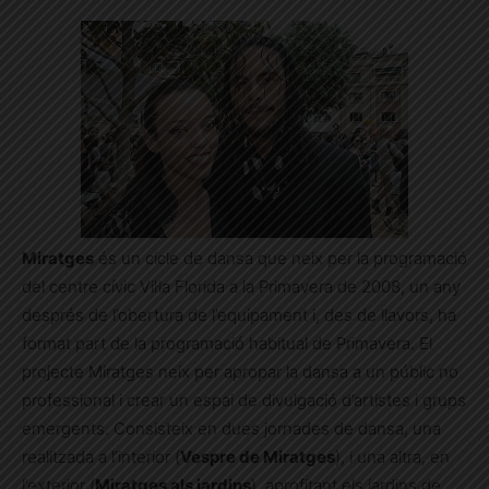
Miratges
és un cicle de dansa que neix per la programació
del centre cívic Vil·la Florida a la Primavera de 2008, un any
després de l’obertura de l’equipament i, des de llavors, ha
format part de la programació habitual de Primavera. El
projecte Miratges neix per apropar la dansa a un públic no
professional i crear un espai de divulgació d’artistes i grups
emergents. Consisteix en dues jornades de dansa, una
realitzada a l’interior (
Vespre de Miratges
), i una altra, en
l’exterior (
Miratges als jardins
), aprofitant els jardins de