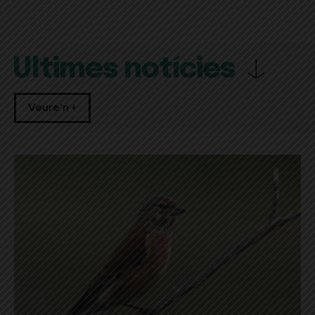
Últimes notícies
Veure'n +