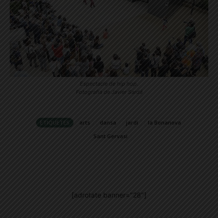
Espectacle de hip hop.
Fotografia de Javier Sardá
ETIQUETES
arts
dansa
jardí
la Bonanova
Sant Gervasi
[adrotate banner="28"]