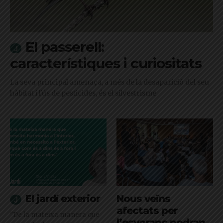
El passerell:
característiques i curiositats
La seva principal amenaça, a més de la desaparició del seu
hàbitat i l'ús de pesticides, és el silvestrisme
El jardí exterior
Nous veïns
afectats per
"De la mateixa manera que
l’esvoranc podran