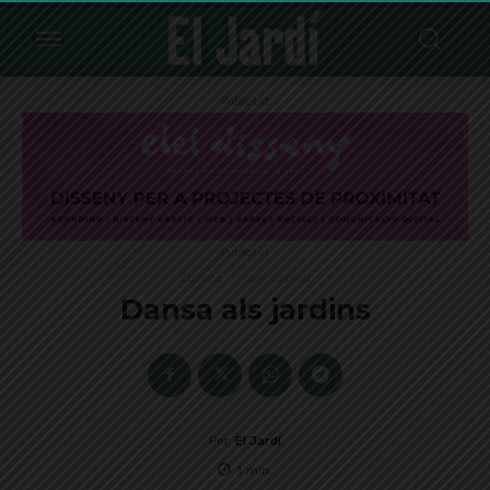
Publicitat
Publicitat
Cultura
Sant Gervasi
Dansa als jardins
Per
El Jardí
1
min.