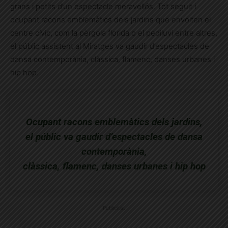
grans i petits d’un espectacle meravellós. Tot seguit i
ocupant racons emblemàtics dels jardins que envolten el
centre cívic, com la pèrgola florida o el pediluvi entre altres,
el públic assistent al Miratges va gaudir d’espectacles de
dansa contemporània, clàssica, flamenc, danses urbanes i
hip hop.
Ocupant racons emblemàtics dels jardins,
el públic va gaudir d’espectacles de dansa
contemporània,
clàssica, flamenc, danses urbanes i hip hop
Publicitat