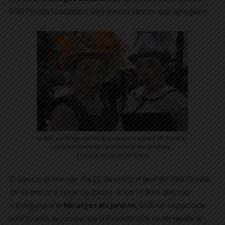
Vil·la Florida i cadascun dels bonics racons que amaguen.
A dalt, els integrants de la companyia Impact Of. A sobre,
les presentadores i animadores del Miratges.
Fotografies de Javier Sardá
El passat diumenge dia 22 de maig, el jardí de Vil·la Florida
es va tornar a vestir de dansa. A les 11:30 h del matí
s’inaugurava el
Miratges als jardins
, amb un espectacle
infantil amb la companyia la Favorita que va fer gaudir a