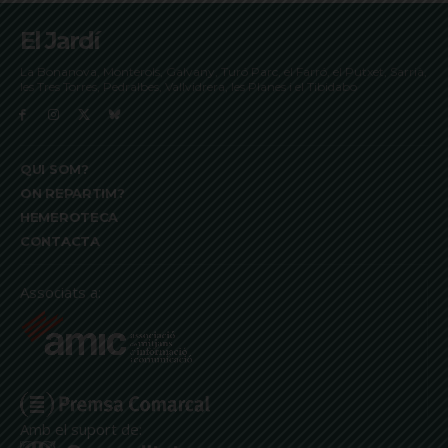
El Jardí
La Bonanova, Monterols, Galvany, Turó Parc, el Farró, el Putxet, Sarrià,
les Tres Torres, Pedralbes, Vallvidrera, les Planes i el Tibidabo
QUI SOM?
ON REPARTIM?
HEMEROTECA
CONTACTA
Associats a:
Amb el suport de: