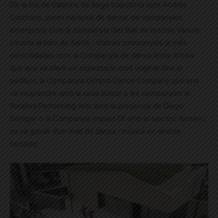
De la mà de ballarins de llarga trajectòria com Andrés
Corchero, premi nacional de dansa, de companyies
emergents com la companyia Get Bak de l’escola Vàrium,
situada al barri de Sarrià, i d’altres companyies ja més
consolidades com la Companyia de dansa Anna Arboix
que ens va oferir un espectacle molt original dins el
pediluvi, la Companyia Dimpro Dance Company que ens
va sorprendre amb la seva dolçor o les companyies la
Rotativa Performing Arts amb la presència de Diego
Sinniger o la Companyia Impact Of amb el seu toc flamenc,
es va gaudir d’un matí de dansa i música en directe
fantàstic.