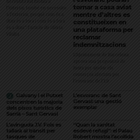
necessito harmonia a
tornar a casa aviat
l’interior, també en necessito
mentre d’altres es
a l’exterior, perquè com és a
dins és a fora i com és a fora
constitueixen en
és a dins": l'article de Glòria
una plataforma per
Vilalta
reclamar
indemnitzacions
L’Ajuntament de Barcelona
aprova una proposició de
Junts per ajudar els
comerços afectats per
l'esvoranc de l'L9
Galvany i el Putxet
L’esvoranc de Sant
Gervasi: una gestió
concentren la majoria
exemplar
dels pisos turístics de
Sarrià – Sant Gervasi
L’avinguda J.V. Foix es
“Quan la sanitat
tallarà al trànsit per
esdevé refugi”: el Palau
tasques de
Robert mostra l’acollida