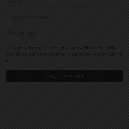
Co
ele
Pà
we
Deseu el meu nom, el meu correu electrònic i el lloc
web en aquest navegador per a la propera vegada que ho
faci.