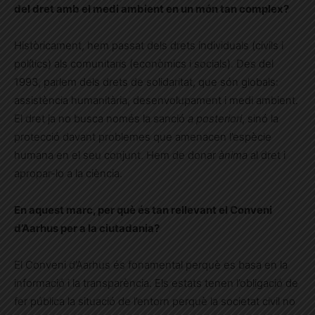
del dret amb el medi ambient en un món tan complex?
Històricament, hem passat dels drets individuals (civils i
polítics) als comunitaris (econòmics i socials). Des del
1993, parlem dels drets de solidaritat, que són globals:
assistència humanitària, desenvolupament i medi ambient.
El dret ja no busca només la sanció
a posteriori
, sinó la
protecció davant problemes que amenacen l’espècie
humana en el seu conjunt. Hem de donar
ànima
al dret i
apropar-lo a la ciència.
En aquest marc, per què és tan rellevant el Conveni
d’Aarhus per a la ciutadania?
El Conveni d’Aarhus és fonamental perquè es basa en la
informació i la transparència. Els estats tenen l’obligació de
fer pública la situació de l’entorn perquè la societat civil no