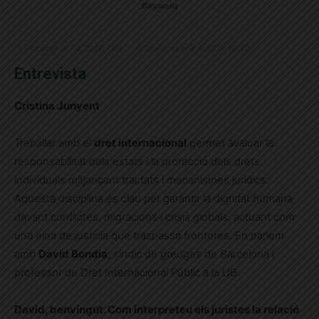
Barcelona
Publicat el 7.4.2026 12:40 · Actualitzat el 8.4.2026 10:12
Entrevista
Cristina Junyent
Treballar amb el
dret internacional
permet avaluar la
responsabilitat dels estats i la protecció dels drets
individuals mitjançant tractats i mecanismes jurídics.
Aquesta disciplina és clau per garantir la dignitat humana
davant conflictes, migracions i crisis globals, actuant com
una eina de justícia que traspassa fronteres. En parlem
amb
David Bondia
, síndic de greuges de Barcelona i
professor de Dret Internacional Públic a la UB.
David, benvingut. Com interpreteu els juristes la relació