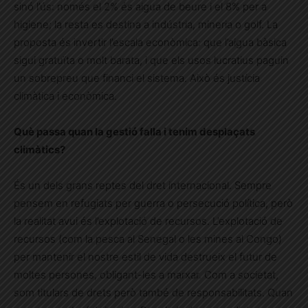
sinó l’ús: només el 2% és aigua de beure i el 8% per a
higiene; la resta es destina a indústria, mineria o golf. La
proposta és invertir l’escala econòmica: que l’aigua bàsica
sigui gratuïta o molt barata, i que els usos lucratius paguin
un sobrepreu que financi el sistema. Això és justícia
climàtica i econòmica.
Què passa quan la gestió falla i tenim desplaçats
climàtics?
És un dels grans reptes del dret internacional. Sempre
pensem en refugiats per guerra o persecució política, però
la realitat avui és l’explotació de recursos. L’explotació de
recursos (com la pesca al Senegal o les mines al Congo)
per mantenir el nostre estil de vida destrueix el futur de
moltes persones, obligant-les a marxar. Com a societat,
som titulars de drets però també de responsabilitats. Quan