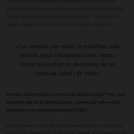
comprem roba fabricada a Bangladesh en condicions
d’explotació o generem residus tòxics que enviem al Sud
Global, estem participant en aquest cicle. Cal avaluar la
responsabilitat de les nostres empreses a l’exterior.
«Cal valentia per reduir la mobilitat amb
vehicle propi i fomentar eixos verds.
Cuidar el verd no és decoratiu, és un
tema de salut i de vida»
Tornem a Barcelona. Com veu la situació aquí? Tot i que
complim els de la Unió Europea, estem per sobre dels
indicadors de contaminació de l’OMS.
Barcelona és una ciutat meravellosa que té un problema
històric de priorització. Què va ser abans: els vianants o els