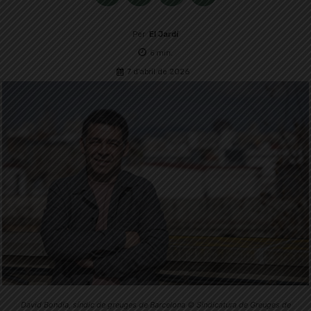
Per
El Jardí
6
min.
7 d'abril de 2026
David Bondia, síndic de greuges de Barcelona © Sindicatura de Greuges de