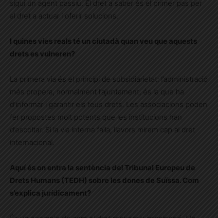
sigui un agent passiu. El dret a saber és el primer pas per
al dret a actuar i oferir solucions.
I quines vies reals té un ciutadà quan veu que aquests
drets es vulneren?
La primera via és el principi de subsidiarietat: l’administració
més propera, normalment l’ajuntament, és la que ha
d’informar i garantir els teus drets. Les associacions poden
fer propostes molt potents que les institucions han
d’escoltar. Si la via interna falla, llavors mirem cap al dret
internacional.
Aquí és on entra la sentència del Tribunal Europeu de
Drets Humans (TEDH) sobre les dones de Suïssa. Com
s’explica jurídicament?