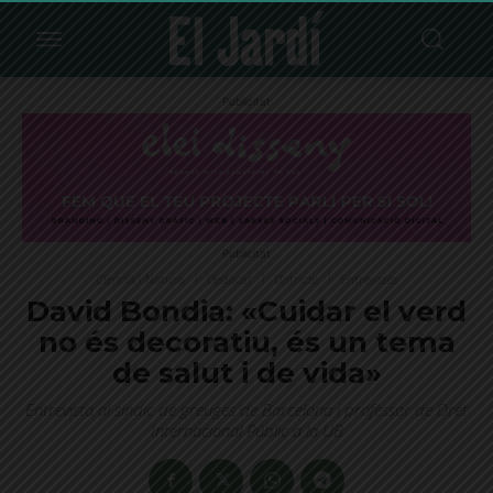
Publicitat
Publicitat
Ciència i Natura
Destacat
Districte
Entrevistes
David Bondia: «Cuidar el verd
no és decoratiu, és un tema
de salut i de vida»
Entrevista al síndic de greuges de Barcelona i professor de Dret
Internacional Públic a la UB