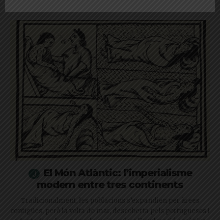
relacionades
El Món Atlàntic: l’imperialisme
modern entre tres continents
Tradicionalment, les poblacions s’expandien per àrees
contigües, però la volta do mar, descoberta pels portuguesos i