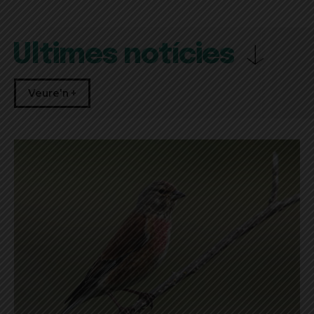
Últimes notícies
Veure'n +