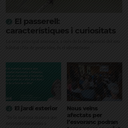
El passerell:
característiques i curiositats
La seva principal amenaça, a més de la desaparició del seu
hàbitat i l'ús de pesticides, és el silvestrisme
El jardí exterior
Nous veïns
afectats per
"De la mateixa manera que
l’esvoranc podran
necessito harmonia a