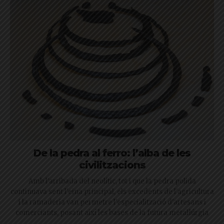
De la pedra al ferro: l’alba de les
civilitzacions
Amb l'arribada del neolític, tot i que la pedra polida
continuava sent l'eina principal, els excedents de l'agricultura
i la ramaderia van permetre l'especialització d'artesans i
comerciants, posant així les bases de la futura metal·lúrgia