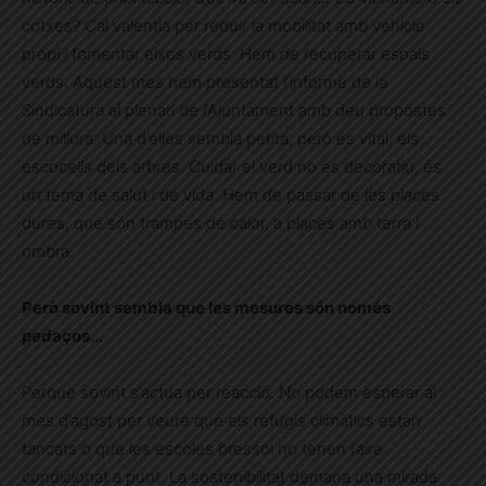
cotxes? Cal valentia per reduir la mobilitat amb vehicle
propi i fomentar eixos verds. Hem de recuperar espais
verds. Aquest mes hem presentat l’informe de la
Sindicatura al plenari de l’Ajuntament amb deu propostes
de millora. Una d’elles sembla petita, però és vital: els
escocells dels arbres. Cuidar el verd no és decoratiu, és
un tema de salut i de vida. Hem de passar de les places
dures, que són trampes de calor, a places amb terra i
ombra.
Però sovint sembla que les mesures són només
pedaços…
Perquè sovint s’actua per reacció. No podem esperar al
mes d’agost per veure que els refugis climàtics estan
tancats o que les escoles bressol no tenen l’aire
condicionat a punt. La sostenibilitat demana una mirada