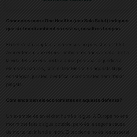
Conceptes com «One Health» (una Sola Salut) indiquen
que si el medi ambient no està sa, nosaltres tampoc.
El dret s’està adaptant a interessos no previstos el 1950.
Avui entenem que el medi ambient és transversal al dret a
la vida, fet que ens porta a donar personalitat jurídica a
elements naturals, com el Mar Menor. En aquests litigis
estratègics, juristes, científics i economistes hem d’anar
plegats.
Com encaixen els economistes en aquesta defensa?
Un exemple és en el dret humà a l’aigua. A Europa no ens
morim per falta d’aigua potable, però és la segona causa
de mortalitat infantil al món. El problema no és l’escassetat,