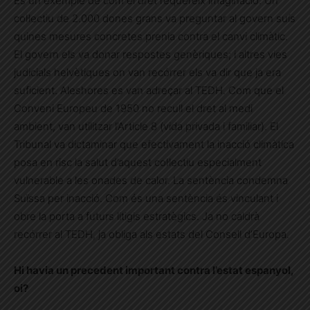
És un exemple de com el dret requereix imaginació. Un
col·lectiu de 2.000 dones grans va preguntar al govern suís
quines mesures concretes prenia contra el canvi climàtic.
El govern els va donar respostes genèriques; i altres vies
judicials helvètiques on van recórrer els va dir que ja era
suficient. Aleshores es van adreçar al TEDH. Com que el
Conveni Europeu de 1950 no recull el dret al medi
ambient, van utilitzar l’Article 8 (vida privada i familiar). El
Tribunal va dictaminar que efectivament la inacció climàtica
posa en risc la salut d’aquest col·lectiu especialment
vulnerable a les onades de calor. La sentència condemna
Suïssa per inacció. Com és una sentència és vinculant i
obre la porta a futurs litigis estratègics. Ja no caldrà
recórrer al TEDH, ja obliga als estats del Consell d’Europa.
Hi havia un precedent important contra l’estat espanyol,
oi?