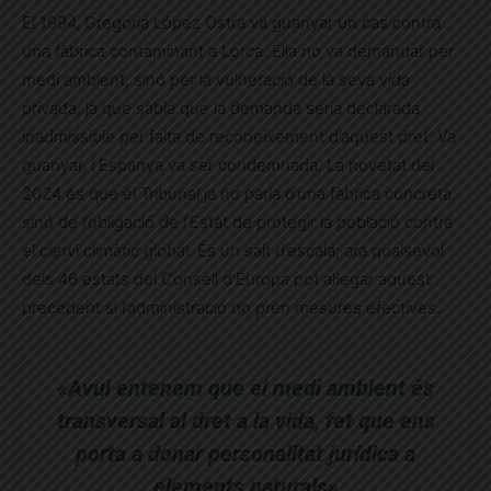
El 1994, Gregoria López Ostra va guanyar un cas contra
una fàbrica contaminant a Lorca. Ella no va demandar per
medi ambient, sinó per la vulneració de la seva vida
privada, ja que sabia que la demanda seria declarada
inadmissible per falta de reconeixement d’aquest dret. Va
guanyar, i Espanya va ser condemnada. La novetat del
2024 és que el Tribunal ja no parla d’una fàbrica concreta,
sinó de l’obligació de l’Estat de protegir la població contra
el canvi climàtic global. És un salt d’escala; ara qualsevol
dels 46 estats del Consell d’Europa pot al·legar aquest
precedent si l’administració no pren mesures efectives.
«Avui entenem que el medi ambient és
transversal al dret a la vida, fet que ens
porta a donar personalitat jurídica a
elements naturals»