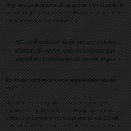
llarga: ara que la sequera afluixa és quan hem de planificar
la següent per no dependre de talls d’aigua. La prevenció
ha de prevaldre sobre l’emergència.
«El medi ambient ha de ser una política
d’estat i de ciutat, amb un consens que
superi les legislatures de quatre anys»
Per acabar, com es combat el negacionisme des del
dret?
No ens ha de fer por parlar amb qui no pensa com
nosaltres. Cal aportar dades científiques i sentències
judicials que demostrin que el problema és real. El medi
ambient ha de ser una política d’estat i de ciutat, amb un