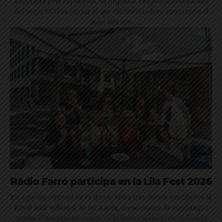
adoptada pels espanyols, va impulsar l’exploració oceànica
del segle XVI i va iniciar el que els historiadors anomenen el
món atlàntic
Ràdio Farró participa en la Lila Fest 2026
En aquesta emissió es va donar veu a tres dones vinculades al
Raval amb voluntat de fer xarxa, crear espais de confiança i
també d’acompanyament en la lluita en casos de violència