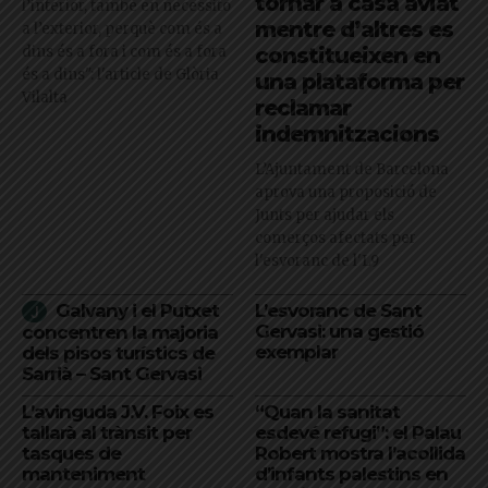
tornar a casa aviat
l’interior, també en necessito
mentre d’altres es
a l’exterior, perquè com és a
dins és a fora i com és a fora
constitueixen en
és a dins": l'article de Glòria
una plataforma per
Vilalta
reclamar
indemnitzacions
L’Ajuntament de Barcelona
aprova una proposició de
Junts per ajudar els
comerços afectats per
l'esvoranc de l'L9
Galvany i el Putxet
L’esvoranc de Sant
Gervasi: una gestió
concentren la majoria
exemplar
dels pisos turístics de
Sarrià – Sant Gervasi
L’avinguda J.V. Foix es
“Quan la sanitat
tallarà al trànsit per
esdevé refugi”: el Palau
tasques de
Robert mostra l’acollida
manteniment
d’infants palestins en