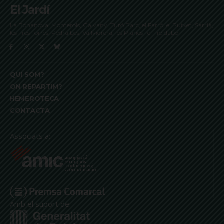
El Jardí
La Bonanova, Monterols, Galvany, Turó Parc, el Farró, el Putxet, Sarrià,
les Tres Torres, Pedralbes, Vallvidrera, les Planes i el Tibidabo
QUI SOM?
ON REPARTIM?
HEMEROTECA
CONTACTA
Associats a:
Amb el suport de: