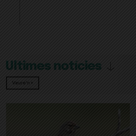
Últimes notícies
Veure'n +