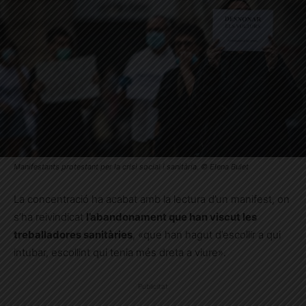
Manifestants protestant per la crisi social i sanitària. © Elena Bulet
La concentració ha acabat amb la lectura d’un manifest, on
s’ha reivindicat
l’abandonament que han viscut les
treballadores sanitàries
, «que han hagut d’escollir a qui
intubar, escollint qui tenia més dreta a viure».
Publicitat