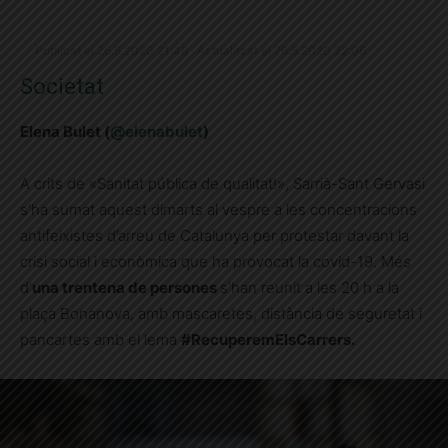
Publicat el 26.5.2020 21:48 · Actualitzat el 26.5.2020 22:06
Societat
Elena Bulet (
@elenabulet
)
A crits de «Sanitat pública de qualitat!», Sarrià-Sant Gervasi
s’ha sumat aquest dimarts al vespre a les concentracions
antifeixistes d’arreu de Catalunya per protestar davant la
crisi social i econòmica que ha provocat la covid-19. Més
d’
una trentena de persones
s’han reunit a les 20 h a la
plaça Bonanova, amb mascaretes, distància de seguretat i
pancartes amb el lema
#RecuperemElsCarrers.