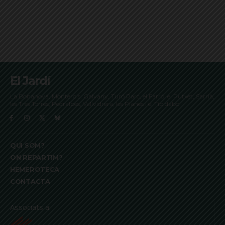
El Jardí
La Bonanova, Monterols, Galvany, Turó Parc, el Farró, el Putxet, Sarrià,
les Tres Torres, Pedralbes, Vallvidrera, les Planes i el Tibidabo
QUI SOM?
ON REPARTIM?
HEMEROTECA
CONTACTA
Associats a: