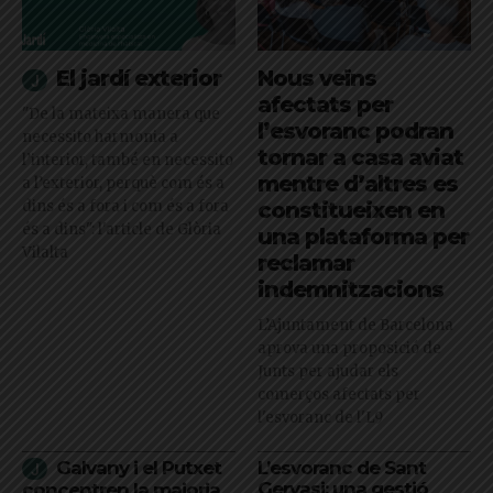
El jardí exterior
Nous veïns
afectats per
"De la mateixa manera que
l’esvoranc podran
necessito harmonia a
tornar a casa aviat
l’interior, també en necessito
mentre d’altres es
a l’exterior, perquè com és a
dins és a fora i com és a fora
constitueixen en
és a dins": l'article de Glòria
una plataforma per
Vilalta
reclamar
indemnitzacions
L’Ajuntament de Barcelona
aprova una proposició de
Junts per ajudar els
comerços afectats per
l'esvoranc de l'L9
Galvany i el Putxet
L’esvoranc de Sant
Gervasi: una gestió
concentren la majoria