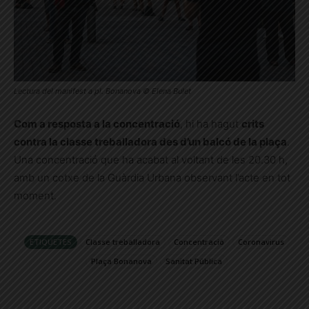
Lectura del manifest a pl. Bonanova © Elena Bulet
Com a resposta a la concentració
, hi ha hagut
crits
contra la classe treballadora des d’un balcó de la plaça
.
Una concentració que ha acabat al voltant de les 20.30 h,
amb un cotxe de la Guàrdia Urbana observant l’acte en tot
moment.
ETIQUETES
Classe treballadora
Concentració
Coronavirus
Plaça Bonanova
Sanitat Pública