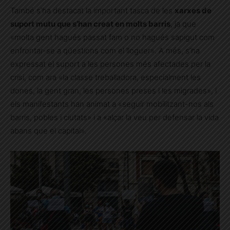
També s’ha destacat la important tasca de les
xarxes de
suport mutu que s’han creat en molts barris
, ja que
«molta gent hagués passat fam o no hagués sapigut com
enfrontar-se a qüestions com el lloguer». A més, s’ha
expressat el suport a les persones més afectades per la
crisi, com ara «la classe treballadora, especialment les
dones, la gent gran, les persones preses i les migrades», i
els manifestants han animat a «seguir mobilitzant-nos als
barris, pobles i ciutats» i a «alçar la veu per defensar la vida
abans que el capital».