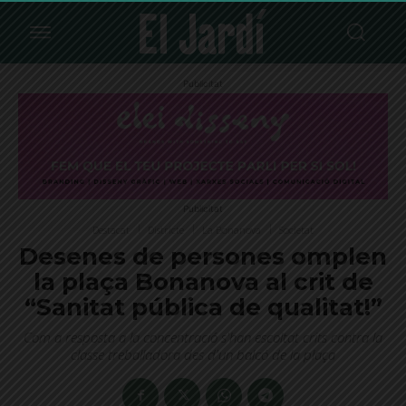
Publicitat
Publicitat
Destacat
Districte
La Bonanova
Societat
Desenes de persones omplen
la plaça Bonanova al crit de
“Sanitat pública de qualitat!”
Com a resposta a la concentració s'han escoltat crits contra la
classe treballadora des d'un balcó de la plaça