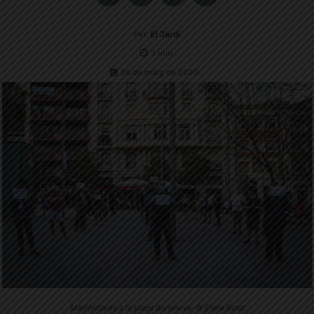
Per
El Jardí
1
min.
26 de maig de 2020
Manifestants a la plaça Bonanova. © Elena Bulet