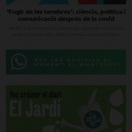
‘Fugir de les tenebres’: ciència, política i
comunicació després de la covid
Un llibre de lectura fàcil i amena que interpel·la el lector, fa
posar la guàrdia alta i obliga a revisar creences pròpies
REP LES NOTÍCIES AL
MOMENT AL WHATSAPP!