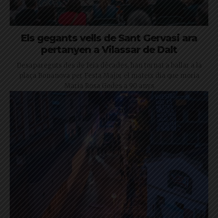
Els gegants vells de Sant Gervasi ara
pertanyen a Vilassar de Dalt
Desapareguts des de feia dècades, han tornat a ballar a la
plaça Bonanova per Festa Major el mateix dia que moria
Maria Rosa Godes a 90 anys