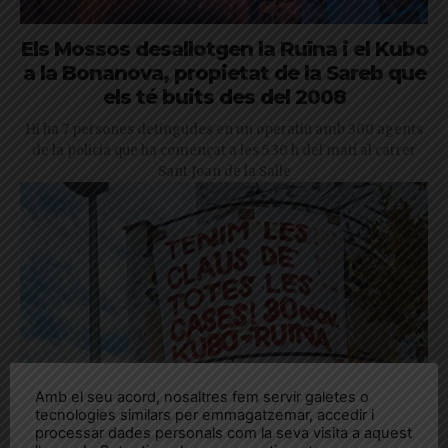
Els Mossos desallotgen la Ruïna i el Kubo
a la Bonanova, propietat de la Sareb que
els té buits des del 2008
Hi ha 7 persones detingudes en un operatiu amb 300 agents
de la policia que ha començat a les 5.30 h del matí al carrer
Sant Joan de la Salle
Amb el seu acord, nosaltres fem servir galetes o
tecnologies similars per emmagatzemar, accedir i
processar dades personals com la seva visita a aquest