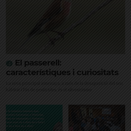
El passerell:
característiques i curiositats
La seva principal amenaça, a més de la desaparició del seu
hàbitat i l'ús de pesticides, és el silvestrisme