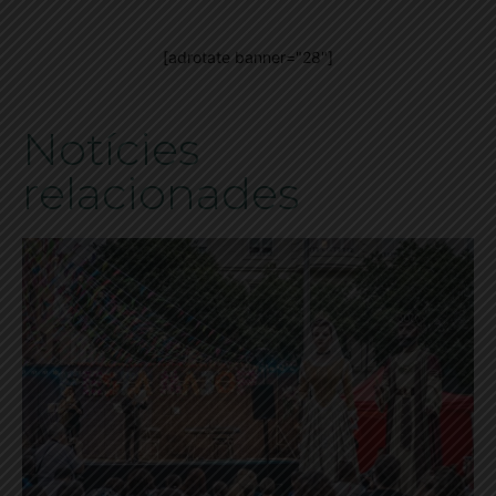
[adrotate banner="28"]
Notícies
relacionades