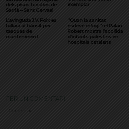
exemplar
dels pisos turístics de
Sarrià – Sant Gervasi
L’avinguda J.V. Foix es
“Quan la sanitat
tallarà al trànsit per
esdevé refugi”: el Palau
tasques de
Robert mostra l’acollida
manteniment
d’infants palestins en
hospitals catalans
FER UN COMENTARI