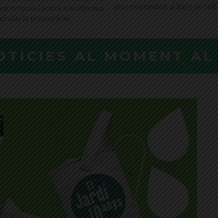
procés impulsat al llarg de vuit
restriccions i activa 400 efectius
ntrolar la propagació
OTÍCIES AL MOMENT A