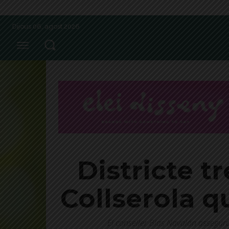
Dijous 06, agost 2026
Districte t
Collserola q
El conseller Blas Navalón assegura