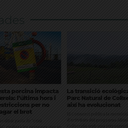
nades
esta porcina impacta
La transició ecològica
erola: l’última hora i
Parc Natural de Collse
estriccions per no
així ha evolucionat
agar el brot
El Consorci publica la memòri
d'activitats del programa Ali
ralitat parla de "crisi
Collserola amb una retrospecti
ia", multarà les persones que se