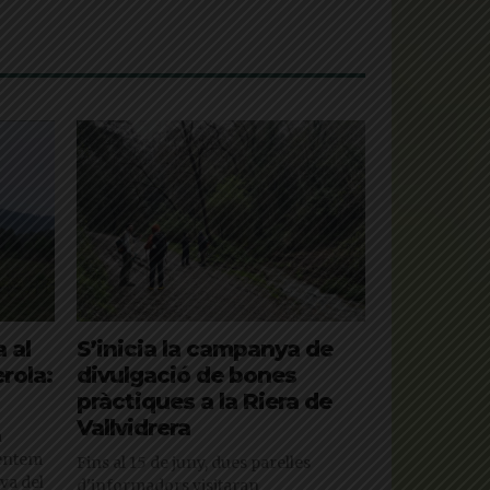
 al
S’inicia la campanya de
rola:
divulgació de bones
pràctiques a la Riera de
Vallvidrera
a
mentem
Fins al 15 de juny, dues parelles
va del
d'informadors visitaran