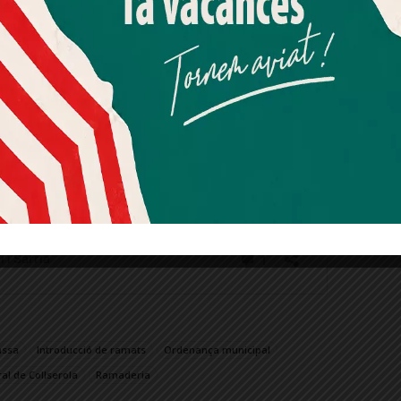
Més informació
Acceptar
Rebutjar tot
Quan l’usuari crea un compte al Diari el Jardí, dona el seu
consentiment explícit per rebre comunicacions
informatives relacionades amb el servei. Aquest
consentiment pot ser revocat en qualsevol moment
mitjançant l’enllaç de baixa present a tots els correus.
assa
Introducció de ramats
Ordenança municipal
al de Collserola
Ramaderia