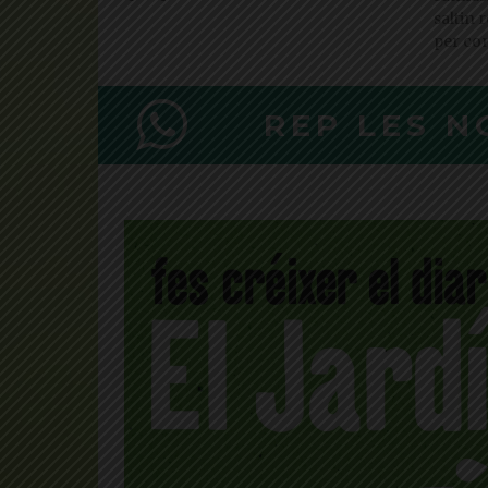
saltin 
per co
REP LES N