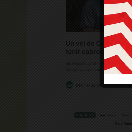
ETIQUETES
barcelona
Biom
Parc Natur