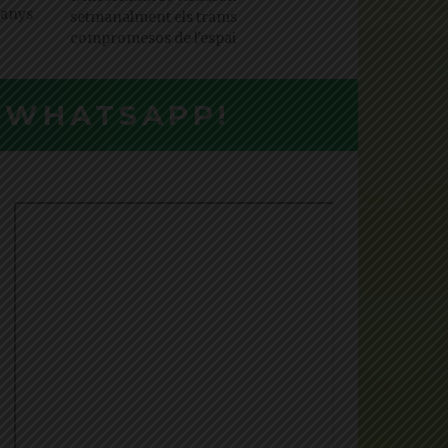
 anys
setmanalment els trams
compromesos de l'espai
L WHATSAPP!