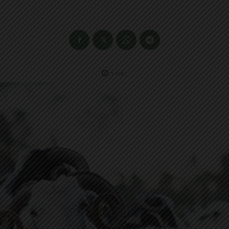
1
min.