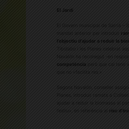
El Jardí
El Govern municipal de Sarrià – 
mandat anterior per introduir
ram
l’objectiu d’ajudar a reduir la bi
Tibidabo i les Planes celebrat aqu
Navalón ha reconegut -en respost
competència
però que cal tenir 
que no «facilita res.»
Segons Navalón, conseller assignat
Planes, introduir ramats a Collse
ajudar a reduir la biomassa al par
l’estiu», en referència al
risc d’in