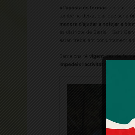
«L’aposta és ferma»
per part d’a
també ha deixat clar que seria
ún
manera d’ajudar a netejar a bi
és districte de Sarrià – Sant Gerv
estan treballant conjuntament amb
Barcelona té
vigent
des de fa mé
impedeix l’activitat ramadera
a l