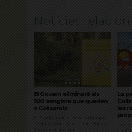
Notícies relacio
El Govern eliminarà els
La p
500 senglars que queden
Colls
a Collserola
les r
prop
El Parc Natural no reobrirà fins que
s'hagin capturat i matat tots els porcs
La Gene
que queden a la zona
sanitàr