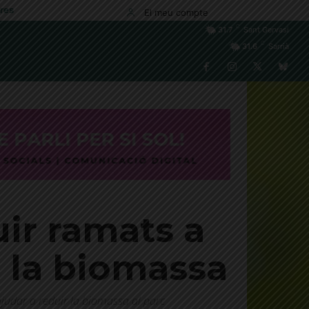
res
El meu compte
C
31.7
Sant Gervasi
C
31.6
Sarrià
uir ramats a
r la biomassa
ajudar a reduir la biomassa al parc