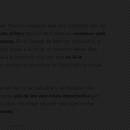
Sant Gervasi assegura que està treballant des del
ats al Parc
Natural de Collserola
«només»
amb
omassa.
En el Consell de Barri de Vallvidrera, el
est dijous a la tarda, el conseller tècnic Blas
a a la pregunta d’un veí- que
es té la
en compte la normativa de Salut Pública actual
 als barris de Vallvidrera, el Tibidabo i les
rola és
una de les vies «més importants»
per
c i que «no s’hagi de patir tant quan arriba
cendis.
Publicitat