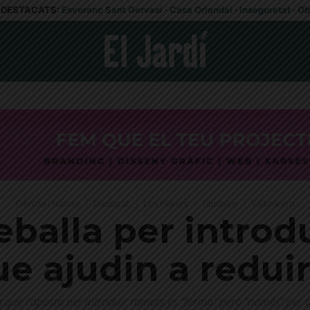
DESTACATS:
Esvoranc Sant Gervasi
·
Casa Orlandai
·
Inseguretat
·
Ob
Ciència i Natura
Destacat
Les Planes
Tibidabo
Vallvidrera
reballa per introd
ue ajudin a redui
 que l'aposta per introduir ramats és "ferma" però "només" per 