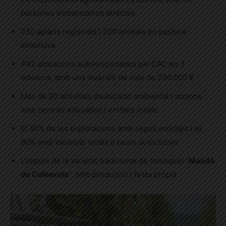
persones treballadores directes
230 apiaris registrats i 700 animals en pastura
extensiva
442 actuacions subvencionades pel CAC en 3
edicions, amb una inversió de més de 230.000 €
Més de 20 activitats d’educació ambiental i accions
amb centres educatius i entitats locals
El 50% de les explotacions amb segell ecològic i el
90% amb varietats locals o races autòctones
L’impuls de la varietat tradicional de tomàquet “
Mandó
de Collserola
”, amb producció i festa pròpia