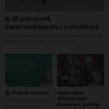
El passerell:
característiques i curiositats
La seva principal amenaça, a més de la desaparició del seu
hàbitat i l'ús de pesticides, és el silvestrisme
El jardí exterior
Nous veïns
afectats per
"De la mateixa manera que
l’esvoranc podran
necessito harmonia a