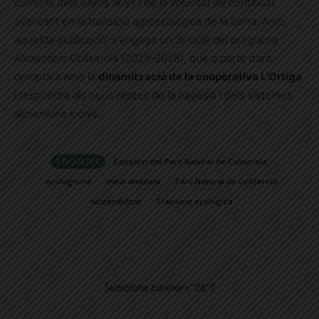
comuns dels últims anys i de la voluntat de continuar
avançant en la transició agroecològica de la Serra. Amb
aquesta publicació, s’engega un 3r cicle del programa
Alimentem Collserola (2025-2028), que a partir d’ara
comptarà amb la
dinamització de la cooperativa L’Ortiga
i respondrà als nous reptes de la pagesia i dels sistemes
alimentaris locals.
ETIQUETES
Consorci del Parc Natural de Collserola
ecologisme
medi ambient
Parc Natural de Collserola
sostenibilitat
Transició ecològica
[adrotate banner="28"]