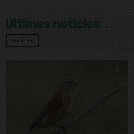
Últimes notícies
Veure'n +