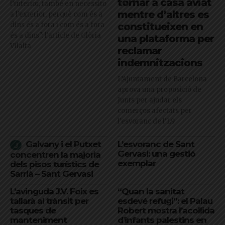
tornar a casa aviat
l’interior, també en necessito
mentre d’altres es
a l’exterior, perquè com és a
dins és a fora i com és a fora
constitueixen en
és a dins": l'article de Glòria
una plataforma per
Vilalta
reclamar
indemnitzacions
L’Ajuntament de Barcelona
aprova una proposició de
Junts per ajudar els
comerços afectats per
l'esvoranc de l'L9
Galvany i el Putxet
L’esvoranc de Sant
Gervasi: una gestió
concentren la majoria
exemplar
dels pisos turístics de
Sarrià – Sant Gervasi
L’avinguda J.V. Foix es
“Quan la sanitat
tallarà al trànsit per
esdevé refugi”: el Palau
tasques de
Robert mostra l’acollida
manteniment
d’infants palestins en