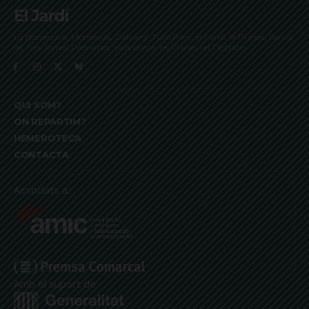
El Jardí
La Bonanova, Monterols, Galvany, Turó Parc, el Farró, el Putxet, Sarrià,
les Tres Torres, Pedralbes, Vallvidrera, les Planes i el Tibidabo
QUI SOM?
ON REPARTIM?
HEMEROTECA
CONTACTA
Associats a:
Amb el suport de: