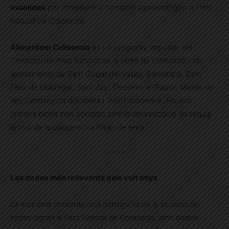
assolides
per promoure la transició agroecològica al Parc
Natural de Collserola.
Alimentem Collserola
és un programa impulsat pel
Consorci del Parc Natural de la Serra de Collserola i els
ajuntaments de Sant Cugat del Vallès, Barcelona, Sant
Feliu de Llobregat, Sant Just Desvern, el Papiol, Molins de
Rei, Cerdanyola del Vallès i l’EMD Valldoreix. Els dos
primers cicles han comptat amb la dinamització de l’equip
tècnic de la cooperativa Arran de terra.
Publicitat
Les dades més rellevants dels vuit anys
La memòria presenta una radiografia de la situació del
sector agrari al Parc Natural de Collserola, amb dades