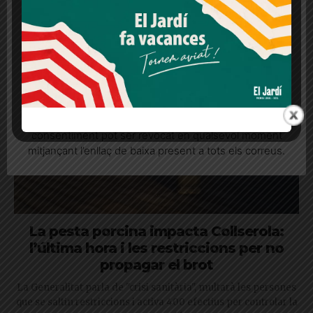
lloc web. Si cliques "acceptar" dones el teu
tots els porcs que queden a la zona
consentiment
Més informació
Acceptar
Rebutjar tot
Quan l’usuari crea un compte al Diari el Jardí, dona el
seu consentiment explícit per rebre comunicacions
informatives relacionades amb el servei. Aquest
consentiment pot ser revocat en qualsevol moment
mitjançant l’enllaç de baixa present a tots els correus.
La pesta porcina impacta Collserola:
l’última hora i les restriccions per no
propagar el brot
La Generalitat parla de "crisi sanitària", multarà les persones
que se saltin restriccions i activa 400 efectius per controlar la