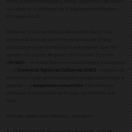
sobre la dimensió ecològica, social i econòmica del sector,
i un recull de la percepció de la pagesia sobre els seus
principals esculls.
També es fa una panoràmica les accions tractor i els
serveis estructurals que s’han desenvolupat al llarg
d’aquests anys per donar suport a la pagesia i que han
quedat com a eines de gestió del Consorci. És el cas
d
’Arrela’t
—el servei d’assessorament integral a la pagesia
—, el
Contracte Agrari de Collserola (CAC)
—sistema de
remuneració pels serveis ecosistèmics que proporciona la
pagesia—, la
maquinària compartida
o les eines per
promoure la recuperació de finques agroforestals a la
Serra.
Entre les dades més rellevants, destaquen:
24 explotacions agroramaderes actives, amb 58