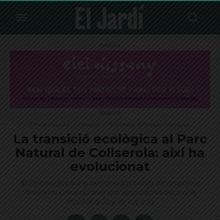
Publicitat
Publicitat
Ciència i Natura
Destacat
Vallvidrera, el Tibidabo i les Planes
La transició ecològica al Parc
Natural de Collserola: així ha
evolucionat
El Consorci publica la memòria d'activitats del programa
Alimentem Collserola amb una retrospectiva del procés
impulsat al llarg de vuit anys