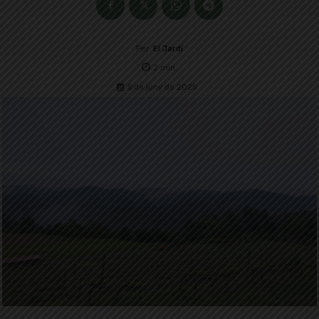
Per
El Jardí
2
min.
5 de juny de 2025