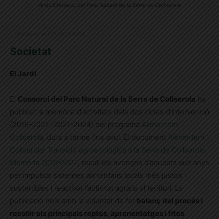
Arxiu Consorci del Parc Natural de la Serra de Collserola
Publicat el 5.6.2025 6:00
Societat
El Jardí
El
Consorci del Parc Natural de la Serra de Collserola
ha
publicat la memòria d’activitats dels dos cicles d’intervenció
(2016-2021 i 2021-2024) del programa
Alimentem
Collserola
, duts a terme fins avui. El document
Alimentem
Collserola! Transició agroecològica a la Serra de Collserola.
Memòria 2016-2024
, recull els avenços d’aquests vuit anys
per impulsar sistemes alimentaris locals més justos i
sostenibles i reactivar l’activitat agrària al territori. La
publicació neix amb la voluntat de fer
balanç del procés i
recollir els principals reptes, aprenentatges i fites