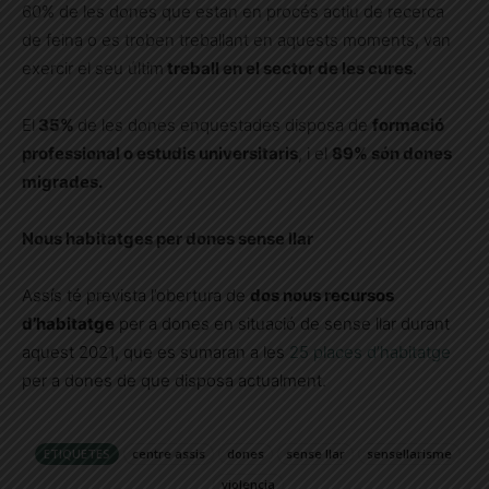
60% de les dones que estan en procés actiu de recerca
de feina o es troben treballant en aquests moments, van
exercir el seu últim
treball en el sector de les cures
.
El
35%
de les dones enquestades disposa de
formació
professional o estudis universitaris
, i el
89% són dones
migrades.
Nous habitatges per dones sense llar
Assís té prevista l’obertura de
dos nous recursos
d’habitatge
per a dones en situació de sense llar durant
aquest 2021, que es sumaran a les
25 places d’habitatge
per a dones de que disposa actualment.
ETIQUETES
centre assis
dones
sense llar
sensellarisme
violencia