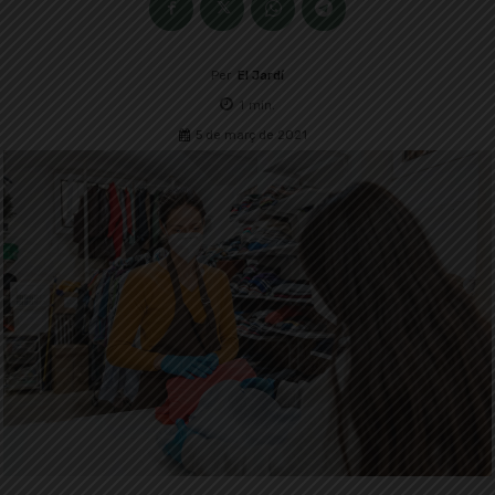
Per
El Jardí
1
min.
5 de març de 2021