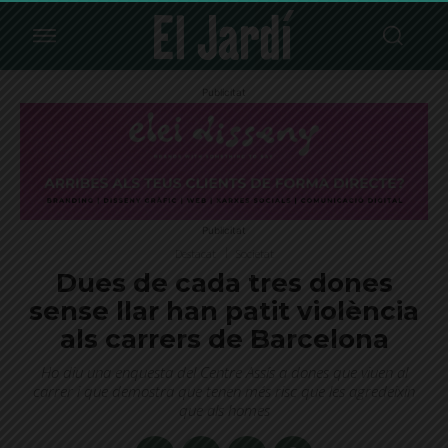
Publicitat
Publicitat
Destacat
Societat
Dues de cada tres dones
sense llar han patit violència
als carrers de Barcelona
Ho diu una enquesta del Centre Assís a dones que viuen al
carrer i que demostra que tenen més risc que les agredeixin
que als homes