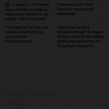
Galvany i el Putxet
L’esvoranc de Sant
Gervasi: una gestió
concentren la majoria
exemplar
dels pisos turístics de
Sarrià – Sant Gervasi
L’avinguda J.V. Foix es
“Quan la sanitat
tallarà al trànsit per
esdevé refugi”: el Palau
tasques de
Robert mostra l’acollida
manteniment
d’infants palestins en
hospitals catalans
FER UN COMENTARI