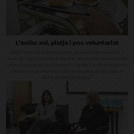
L’estiu: sol, platja i poc voluntariat
Amb l’arribada de les vacances, el nombre de voluntaris a
Assís, que atén persones sense llar, disminueix dràsticament:
calen mans per servir esmorzars, regular l’accés a les dutxes
o proporcionar roba neta. Com és una jornada al centre de
dia? Com pots participar?