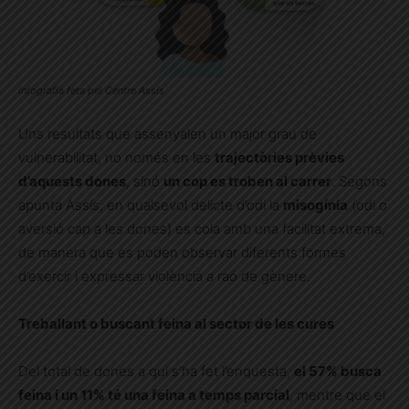
Infografia feta pel Centre Assís
Uns resultats que assenyalen un major grau de
vulnerabilitat, no només en les
trajectòries prèvies
d’aquests dones
, sinó
un cop es troben al carrer
. Segons
apunta Assís, en qualsevol delicte d’odi la
misogínia
(odi o
aversió cap a les dones) es cola amb una facilitat extrema,
de manera que es poden observar diferents formes
d’exercir i expressar violència a raó de gènere.
Treballant o buscant feina al sector de les cures
Del total de dones a qui s’ha fet l’enquesta,
el 57% busca
feina i un 11% té una feina a temps parcial
, mentre que el