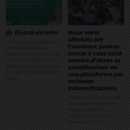
El jardí exterior
Nous veïns
afectats per
"De la mateixa manera que
l’esvoranc podran
necessito harmonia a
tornar a casa aviat
l’interior, també en necessito
mentre d’altres es
a l’exterior, perquè com és a
dins és a fora i com és a fora
constitueixen en
és a dins": l'article de Glòria
una plataforma per
Vilalta
reclamar
indemnitzacions
L’Ajuntament de Barcelona
aprova una proposició de
Junts per ajudar els
comerços afectats per
l'esvoranc de l'L9