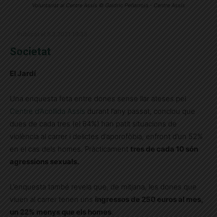
Voluntariat al Centre Assís © Galdric Peñarroja - Centre Assís
Publicat el 5.3.2021 19:35
Societat
El Jardí
Una enquesta feta entre dones sense llar ateses pel
Centre d’Acollida Assís
durant l’any passat,
conclou que
dues de cada tres (
el 64%) han patit situacions de
violència al carrer i delictes d’aporofòbia, enfront d’un 52%
en el cas dels homes. Pràcticament
tres de cada 10 són
agressions sexuals.
L’enquesta també revela que, de mitjana, les dones que
viuen al carrer tenen uns
ingressos de 250 euros al mes,
un 22% menys que els homes
.