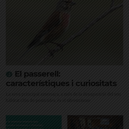
El passerell:
característiques i curiositats
La seva principal amenaça, a més de la desaparició del seu
hàbitat i l'ús de pesticides, és el silvestrisme