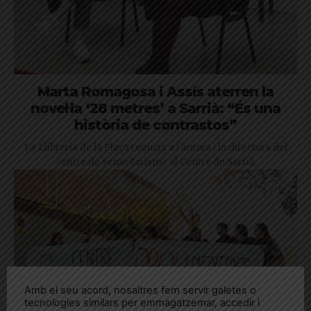
Marta Romagosa i Assís aterren la
novel·la ‘28 metres’ a Sarrià: “És una
història de contrastos”
La Llibreria de la Plaça reuneix a l'autora i la directora del
centre de sensellarisme al Centre de Sarrià
Amb el seu acord, nosaltres fem servir galetes o
tecnologies similars per emmagatzemar, accedir i