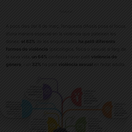
Publicitat
A pocs dies del 8 de març, l’enquesta d’Assís posa el focus
d’una manera especial en la violència que pateixen les
dones:
el 82%
de les enquestades
ha patit diferents
formes de violència
(psicològica, física o sexual) al llarg de
la seva vida,
un 64%
confessa haver patit
violència de
gènere
, i un
32%
ha patit
violència sexual
en l’edat adulta.