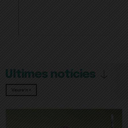
Últimes notícies
Veure'n +