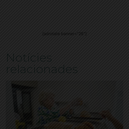
[adrotate banner="28"]
Notícies
relacionades