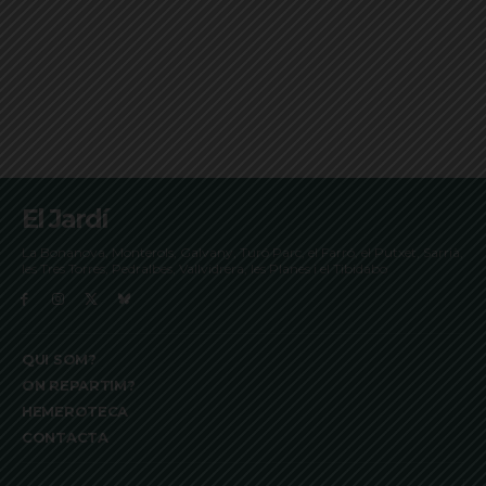
El Jardí
La Bonanova, Monterols, Galvany, Turó Parc, el Farró, el Putxet, Sarrià,
les Tres Torres, Pedralbes, Vallvidrera, les Planes i el Tibidabo
QUI SOM?
ON REPARTIM?
HEMEROTECA
CONTACTA