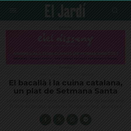
Publicitat
Publicitat
Cuina i Nutrició
Opinió
Destacat
El bacallà i la cuina catalana,
un plat de Setmana Santa
La sarrianenca Fina Comas s'aproxima al món del bacallà amb
'El llibre del bacallà', que inclou 36 receptes amb aquest peix