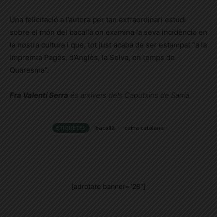
Una felicitació a l’autora per tan extraordinari estudi
sobre el món del bacallà on examina la seva incidència en
la nostra cultura i que, tot just acaba de ser estampat “a la
impremta Pagès, d’Anglès, la Selva, en temps de
Quaresma”.
Fra Valentí Serra
és arxivers dels Caputxins de Sarrià
ETIQUETES
bacallà
cuina catalana
[adrotate banner="28"]