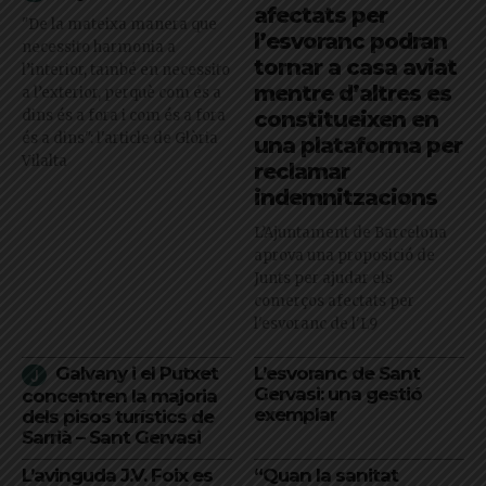
afectats per
"De la mateixa manera que
l’esvoranc podran
necessito harmonia a
tornar a casa aviat
l’interior, també en necessito
mentre d’altres es
a l’exterior, perquè com és a
dins és a fora i com és a fora
constitueixen en
és a dins": l'article de Glòria
una plataforma per
Vilalta
reclamar
indemnitzacions
L’Ajuntament de Barcelona
aprova una proposició de
Junts per ajudar els
comerços afectats per
l'esvoranc de l'L9
Galvany i el Putxet
L’esvoranc de Sant
Gervasi: una gestió
concentren la majoria
exemplar
dels pisos turístics de
Sarrià – Sant Gervasi
L’avinguda J.V. Foix es
“Quan la sanitat