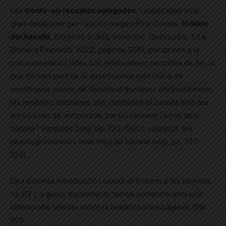
Les
trenta-sis receptes aplegades
, i explicades amb
gran detallisme per l’autora (vegeu Fina Comas,
El llibre
del bacallà
, Edicions Sidillà, col·lecció: QuèViures, 7, La
Bisbal d’Empordà, 2022, pàgines 206), pertanyen a la
cuina casolana i totes són relativament senzilles de fer, ja
que formen part de la gastronomia identitària de
nombrosos països de l’occident europeu, particularment
les receptes catalanes que combinen el bacallà amb les
hortalisses de temporada, particularment l’arròs amb
bacallà i verdures (veg. pp. 123-126) i, sobretot, els
pèsols primerencs amb tripa de bacallà (veg. pp. 137-
139).
Una extensa introducció i estudi el trobem a les pàgines
13-83 i, a guisa d’orientació, també comptem amb una
bibliografia selecta sobre la temàtica a les pàgines 199-
203.