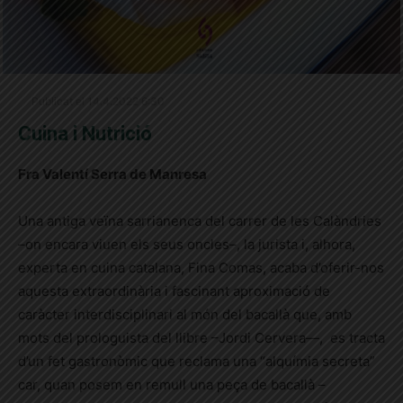
Publicat el 14.4.2022 6:30
Cuina i Nutrició
Fra Valentí Serra de Manresa
Una antiga veïna sarrianenca del carrer de les Calàndries
–on encara viuen els seus oncles–, la jurista i, alhora,
experta en cuina catalana, Fina Comas, acaba d’oferir-nos
aquesta extraordinària i fascinant aproximació de
caràcter interdisciplinari al món del bacallà que, amb
mots del prologuista del llibre –Jordi Cervera—, es tracta
d’un fet gastronòmic que reclama una “alquímia secreta”
car, quan posem en remull una peça de bacallà –