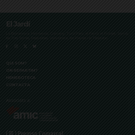
El Jardí
La Bonanova, Monterols, Galvany, Turó Parc, el Farró, el Putxet, Sarrià,
les Tres Torres, Pedralbes, Vallvidrera, les Planes i el Tibidabo
QUI SOM?
ON REPARTIM?
HEMEROTECA
CONTACTA
Associats a: