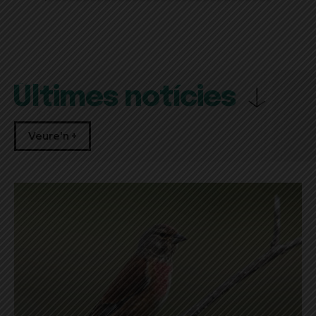
Últimes notícies
Veure'n +