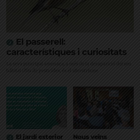
El passerell:
característiques i curiositats
La seva principal amenaça, a més de la desaparició del seu
hàbitat i l'ús de pesticides, és el silvestrisme
El jardí exterior
Nous veïns