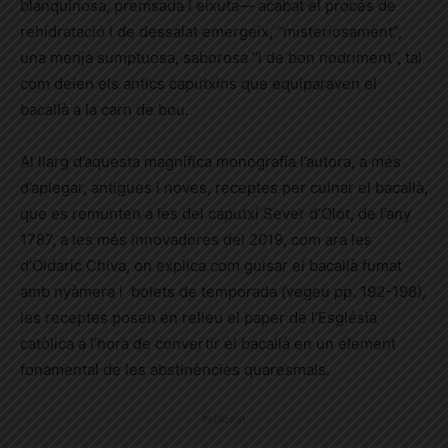
blanquinosa, premsada i eixuta— acabat el procés de
rehidratació i de dessalat emergeix, “misteriosament”,
una menja sumptuosa, saborosa “i de bon nodriment”, tal
com deien els antics caputxins que equiparaven el
bacallà a la carn de bou.
Al llarg d’aquesta magnífica monografia l’autora, a més
d’aplegar, antigues i noves, receptes per cuinar el bacallà,
que es remunten a les del caputxí Sever d’Olot, de l’any
1787, a les més innovadores del 2019, com ara les
d’Oldaric Chiva, on explica com guisar el bacallà fumat
amb nyàmera i bolets de temporada (vegeu pp. 192-198),
les receptes posen en relleu el paper de l’Església
catòlica a l’hora de convertir el bacallà en un element
fonamental de les abstinències quaresmals.
Publicitat