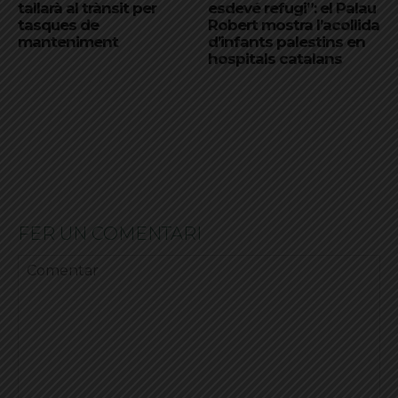
tallarà al trànsit per
esdevé refugi”: el Palau
tasques de
Robert mostra l’acollida
manteniment
d’infants palestins en
hospitals catalans
FER UN COMENTARI