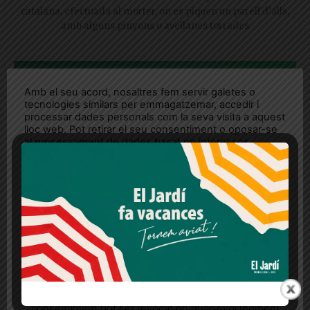
catalana, efectuada al morter, on es piquen un parell d’alls,
amb alguns pinyons o avellanes torrades
REP LES NOTÍCIES AL
Amb el seu acord, nosaltres fem servir galetes o
MOMENT AL WHATSAPP!
tecnologies similars per emmagatzemar, accedir i
processar dades personals com la seva visita a aquest
lloc web. Pot retirar el seu consentiment o oposar-se
al processament de dades basat en interessos
legítims en qualsevol moment fent clic a "Ajustos de
cookies" o a la nostra Política de privacitat en aquest
lloc web. Si cliques "acceptar" dones el teu
consentiment
Més informació
Acceptar
Rebutjar tot
Quan l’usuari crea un compte al Diari el Jardí, dona el
seu consentiment explícit per rebre comunicacions
informatives relacionades amb el servei. Aquest
consentiment pot ser revocat en qualsevol moment