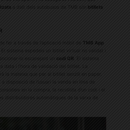
itzats
a dalt dels autobusos de TMB són
bitllets
R
 de fer a través de l’aplicació mòbil de
TMB App
El sistema expedeix un bitllet virtual no validat i
 sancionar-lo escanejant un
codi QR
. El sistema
a data i l’hora de validació del bitllet. La
à la mateixa que per al bitllet senzill en paper.
a disposició de l’usuari la venda en línia de
onsisteix en la compra, la recollida d’un codi i el
les distribuïdores automàtiques de la xarxa de