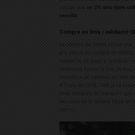
calcula que
un 2% dels títols util
senzills
.
Compra en línia i validació Q
La compra del bitllet virtual s’ha
a la secció de compra de bitllets. 
l’usuari ha de pujar a l’autobús i
determina llavors la línia de bus, l
normativa de validesa del títol ser
A finals de 2018, TMB ja va posar 
títols integrats de transport que c
bescanvi de la targeta física en 
metro.