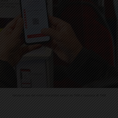
Validació des del mòbil d'un bitllet senzill de TMB a l'autobús © TMB