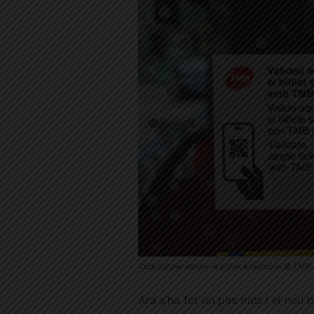
Codi QR per validar el bitllet a l’autobús © TMB
Ara s’ha fet un pas més i el nou b