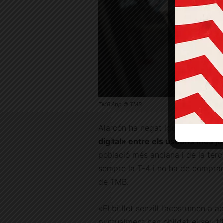
TMB App © TMB
Alarcón ha negat igualment
que e
digital» entre els usuaris més j
població més anciana i de la ter
sempre la T-4 i no ha de comprar 
de TMB.
«El bitllet senzill l’acostumen a a
puntualment han oblidat el seu tí