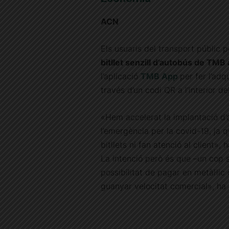
ACN
Els usuaris del transport públic
bitllet senzill d’autobús de TMB 
l’aplicació
TMB App
per fer l’adqu
través d’un codi QR a l’interior del
«Hem accelerat la implantació d’aq
l’emergència per la covid-19, ja 
bitllets ni fan atenció al client»,
La intenció però és que –un cop
possibilitat de pagar en metàl·lic
guanyar velocitat comercial», ha 