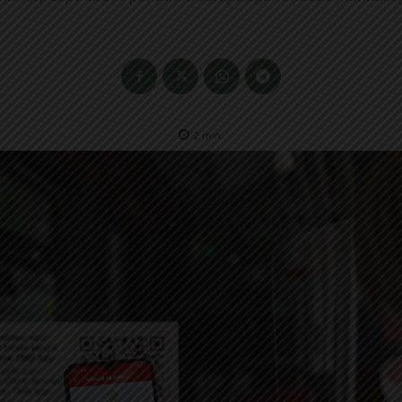
2
min.