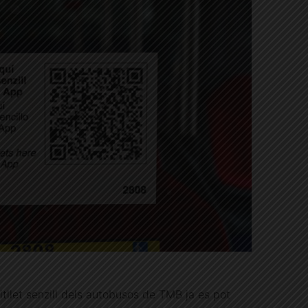
itllet senzill dels autobusos de TMB ja es pot