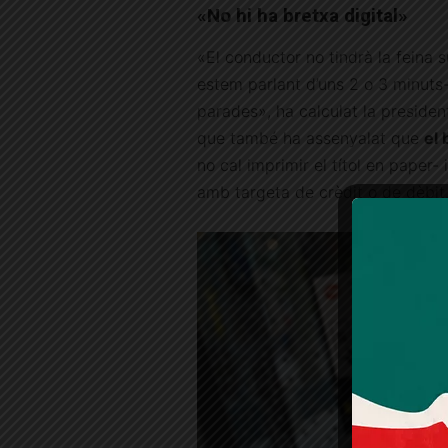
«No hi ha bretxa digital»
«El conductor no tindrà la feina 
estem parlant d’uns 2 o 3 minuts-
parades», ha calculat la presiden
que també ha assenyalat que
el 
no cal imprimir el títol en paper
amb targeta de crèdit o de dèbit