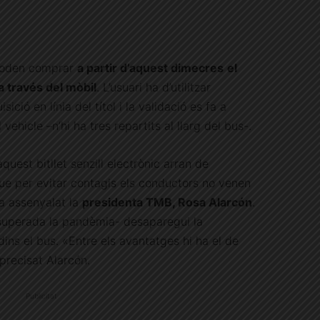
 poden comprar
a partir d’aquest dimecres
el
a través del mòbil
. L’usuari ha d’utilitzar
isició en línia del títol i la validació es fa a
 vehicle –n’hi ha tres repartits al llarg del bus-.
uest bitllet senzill electrònic arran de
que per evitar contagis els conductors no venen
 ha assenyalat la
presidenta TMB, Rosa Alarcón
.
 superada la pandèmia- desaparegui la
 dins el bus. «Entre els avantatges hi ha el de
precisat Alarcón.
Publicitat