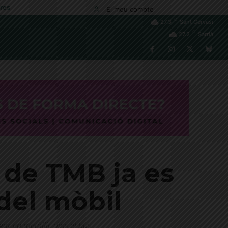
res
El meu compte
C
27.3
Sant Gervasi
C
27.2
Sarrià
s de TMB ja es
 del mòbil
r en metàl·lic dins el bus