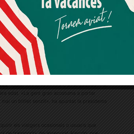
Més informació
Acceptar
Rebutjar tot
Quan l’usuari crea un compte al Diari el Jardí, dona el seu
consentiment explícit per rebre comunicacions
informatives relacionades amb el servei. Aquest
consentiment pot ser revocat en qualsevol moment
mitjançant l’enllaç de baixa present a tots els correus.
l bitllet senzill electrònic fomenti la «bretxa
oves
–quasi tots amb mòbils o smartphones- i la
cera edat. «La gent gran acostuma a portar
mai un bitllet senzill», ha apuntat la presidenta
dquirir els viatgers ocasionals o usuaris que
tol de transport», ha assegurat Alarcón, que