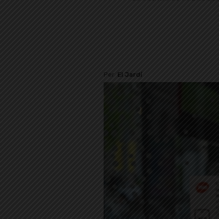
Per
El Jardí