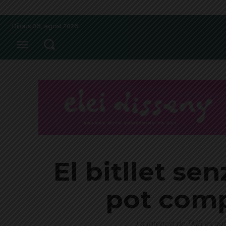
Dijous 06, agost 2026
El bitllet se
pot compr
La intenció de TMB és que