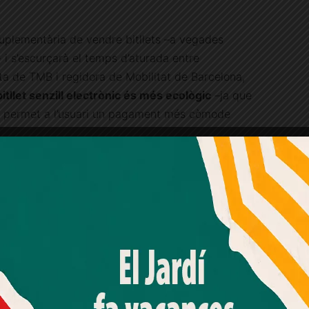
suplementària de vendre bitllets –a vegades
 i s’escurçarà el temps d’aturada entre
ta de TMB i regidora de Mobilitat de Barcelona,
bitllet senzill electrònic és més ecològic
–ja que
- i permet a l’usuari un pagament més còmode
.
Amb el seu acord, nosaltres fem servir galetes o
tecnologies similars per emmagatzemar, accedir i
processar dades personals com la seva visita a aquest lloc
web. Pot retirar el seu consentiment o oposar-se al
processament de dades basat en interessos legítims en
qualsevol moment fent clic a "Ajustos de cookies" o a la
nostra Política de privacitat en aquest lloc web. Si cliques
"acceptar" dones el teu consentiment