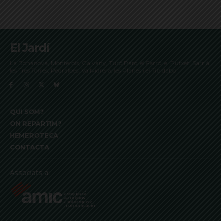
El Jardí
La Bonanova, Monterols, Galvany, Turó Parc, el Farró, el Putxet, Sarrià,
les Tres Torres, Pedralbes, Vallvidrera, les Planes i el Tibidabo
QUI SOM?
ON REPARTIM?
HEMEROTECA
CONTACTA
Associats a: