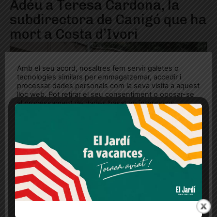
Adéu a Teresa Cardona, la
subdirectora de Canigó que ha
mort a Costa d’Ivori
Amb el seu acord, nosaltres fem servir galetes o
tecnologies similars per emmagatzemar, accedir i
processar dades personals com la seva visita a aquest
lloc web. Pot retirar el seu consentiment o oposar-se
al processament de dades basat en interessos
legítims en qualsevol moment fent clic a "Ajustos de
cookies" o a la nostra Política de privacitat en aquest
lloc web. Si cliques "acceptar" dones el teu
consentiment
Més informació
Acceptar
Rebutjar tot
Quan l’usuari crea un compte al Diari el Jardí, dona el
seu consentiment explícit per rebre comunicacions
informatives relacionades amb el servei. Aquest