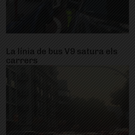
La línia de bus V9 satura els
carrers