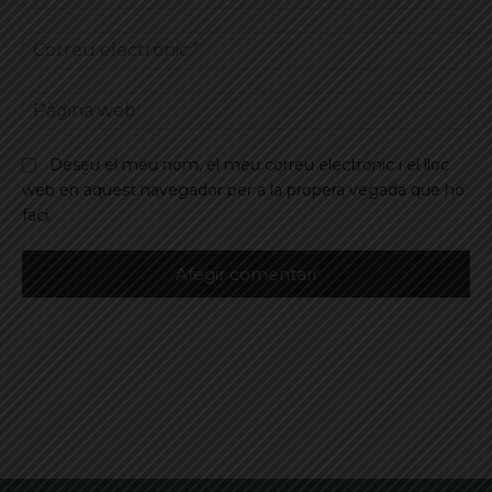
Co
ele
Pà
we
Deseu el meu nom, el meu correu electrònic i el lloc
web en aquest navegador per a la propera vegada que ho
faci.