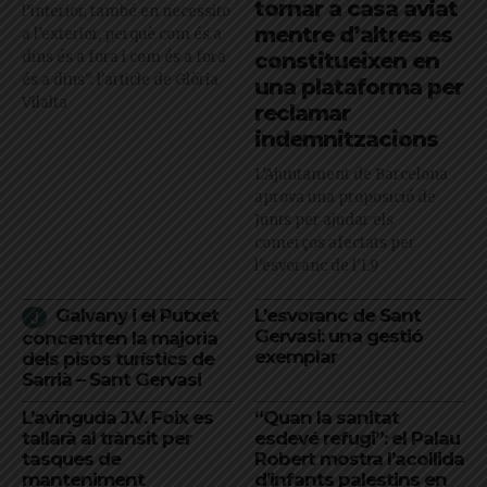
tornar a casa aviat
l’interior, també en necessito
mentre d’altres es
a l’exterior, perquè com és a
dins és a fora i com és a fora
constitueixen en
és a dins": l'article de Glòria
una plataforma per
Vilalta
reclamar
indemnitzacions
L’Ajuntament de Barcelona
aprova una proposició de
Junts per ajudar els
comerços afectats per
l'esvoranc de l'L9
Galvany i el Putxet
L’esvoranc de Sant
Gervasi: una gestió
concentren la majoria
exemplar
dels pisos turístics de
Sarrià – Sant Gervasi
L’avinguda J.V. Foix es
“Quan la sanitat
tallarà al trànsit per
esdevé refugi”: el Palau
tasques de
Robert mostra l’acollida
manteniment
d’infants palestins en