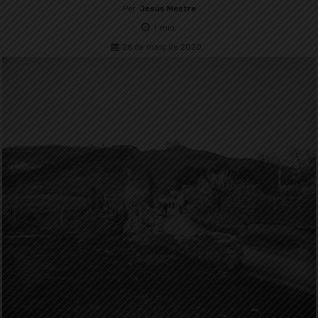
Per
Jesús Mestre
1
min.
26 de març de 2020