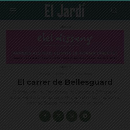
Publicitat
Publicitat
Destacat
Història
La Bonanova
El carrer de Bellesguard
És l’antic camí de Sant Gervasi de Cassoles a Bellesguard,
documentat a finals del segle XV, quan el rei Martí adquirí la
torre de Bellesguard per fer-s’hi un palau