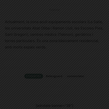
Publicitat
Actualment, la zona acull equipaments escolars (La Salle,
les universitats Abat Oliba i Ramon Llull, les Escoles Pies,
Sant Gregori), centres mèdics (Teknon), geriàtrics i
torres particulars. És una zona bàsicament residencial,
amb molts espais verds.
ETIQUETES
Bellesguard
nomenclator
[adrotate banner="28"]