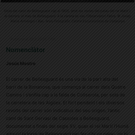
Vista del camí de Bellesguard cap al 1905, amb les restes del palau del rei Martí i,
al darrere, el mas de Bellesguard. A la carena es veu l’Observatori Fabra. © Josep
Maria Armengol i Bas. Arxiu Fotogràfic Centre Excursionista de Catalunya
Publicat el 26.3.2020 7:00
Nomenclàtor
Jesús Mestre
El carrer de Bellesguard és una via de la part alta del
barri de la Bonanova, que comença al carrer dels Quatre
Camins i s’enfila cap a la falda de Collserola, per sota de
la carretera de les Aigües. El fort pendent i els diversos
revolts del carrer són indicatius del seu origen, l’antic
camí de Sant Gervasi de Cassoles a Bellesguard,
documentat a finals del segle XV, quan el rei Martí l’Humà
adquirí la torre de Bellesguard per fer-s’hi un palau, on hi