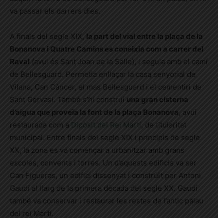
va passar els darrers dies.
A finals del segle XIX,
la part del vial entre la plaça de la
Bonanova i Quatre Camins es coneixia com a carrer del
Raval
(avui és Sant Joan de la Salle), i seguia amb el camí
de Bellesguard. Permetia enllaçar la casa senyorial de
Vilana, Can Càncer, el mas Bellesguard i el cementiri de
Sant Gervasi. També s’hi construí
una gran cisterna
d’aigua que proveïa la font de la plaça Bonanova
, avui
restaurada com a
Dipòsit del Rei Martí
, de titularitat
municipal. Entre finals del segle XIX i principis de segle
XX, la zona es va començar a urbanitzar amb grans
escoles, convents i torres. Un d’aquests edificis va ser
Can Figueras, un edifici dissenyat i construït per Antoni
Gaudí al llarg de la primera dècada del segle XX. Gaudí
també va conservar i restaurar les restes de l’antic palau
del rei Martí.