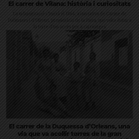
El carrer de Vilana: història i curiositats
La urbanització s’inicià el 1864, a iniciativa de Carme de
Dalmases i d’Olivart, propietària de la finca, que volia dotar a
la torre d’un accés per a carruatges
El carrer de la Duquessa d’Orleans, una
via que va acollir torres de la gran