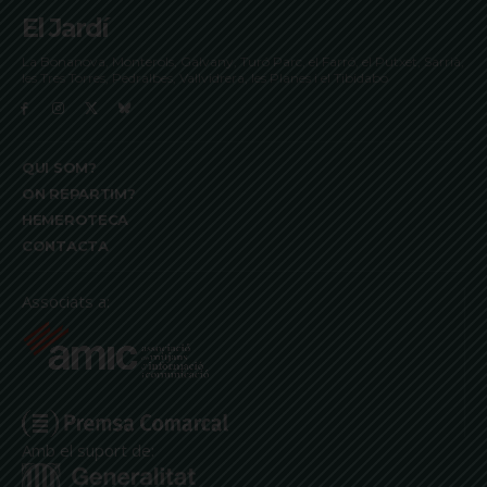
El Jardí
La Bonanova, Monterols, Galvany, Turó Parc, el Farró, el Putxet, Sarrià,
les Tres Torres, Pedralbes, Vallvidrera, les Planes i el Tibidabo
QUI SOM?
ON REPARTIM?
HEMEROTECA
CONTACTA
Associats a:
Amb el suport de: