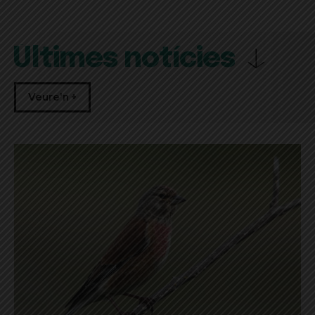
Últimes notícies
Veure'n +