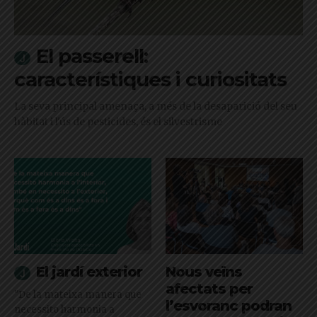
El passerell:
característiques i curiositats
La seva principal amenaça, a més de la desaparició del seu
hàbitat i l'ús de pesticides, és el silvestrisme
El jardí exterior
Nous veïns
afectats per
"De la mateixa manera que
l’esvoranc podran
necessito harmonia a