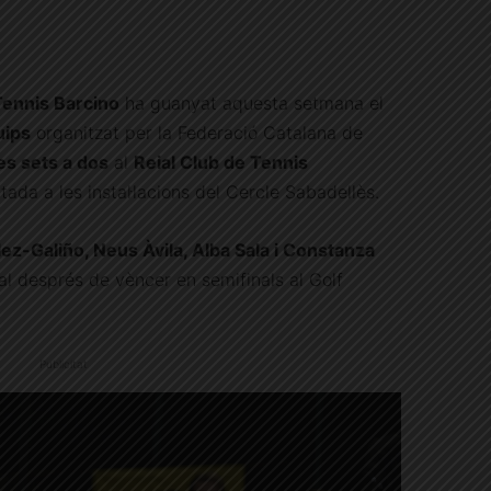
Tennis Barcino
ha guanyat aquesta setmana el
uips
organitzat per la Federació Catalana de
es sets a dos
al
Reial Club de Tennis
tada a les instal·lacions del Cercle Sabadellès.
ez-Galiño, Neus Àvila, Alba Sala i Constanza
inal després de vèncer en semifinals al Golf
Publicitat