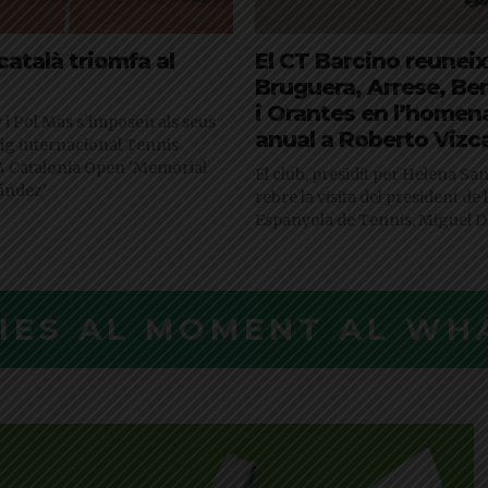
català triomfa al
El CT Barcino reuneix
Bruguera, Arrese, Be
i Orantes en l’homen
y i Pol Mas s'imposen als seus
anual a Roberto Vizc
neig internacional Tennis
4 Catalonia Open 'Memorial
El club, presidit per Helena Sa
ández'
rebre la visita del president de
Espanyola de Tennis, Miguel D
CIES AL MOMENT AL WH