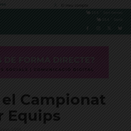
res
El meu compte
C
23.5
Sant Gervasi
C
23.4
Sarrià
 el Campionat
r Equips
celona-1899