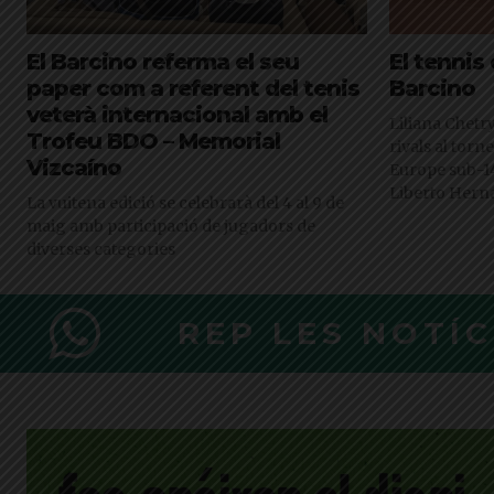
El Barcino referma el seu
El tennis 
paper com a referent del tenis
Barcino
veterà internacional amb el
Liliana Chetr
Trofeu BDO – Memorial
rivals al tor
Vizcaíno
Europe sub-1
Liberto Hern
La vuitena edició se celebrarà del 4 al 9 de
maig amb participació de jugadors de
diverses categories
REP LES NOTÍ