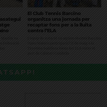
El Club Tennis Barcino
rasategui
organitza una jornada per
atge
recaptar fons per a la lluita
aíno
contra l’ELA
n Martín, va
L'equip de natació en aigües obertes Barcino
 la Federació
Open Waters participarà l'11 de maig a la
íaz
Travessa Solidària Swim for ELA entre el
port de Calafat i Cambrils
ATSAPP!