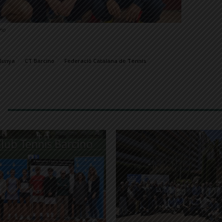
ino
lunya
CT Barcino
Federació Catalana de Tennis