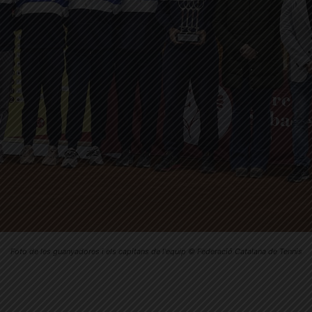
Foto de les guanyadores i els capitans de l'equip © Federació Catalana de Tennis