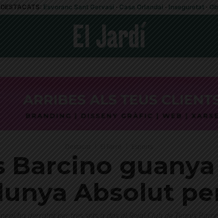
DESTACATS:
Esvoranc Sant Gervasi
·
Casa Orlandai
·
Inseguretat
·
Ob
Destacat
El Farró
Esports
is Barcino guanya
lunya Absolut pe
mení ha derrotat per tres sets a dos al Reial Club de Tennis Bar