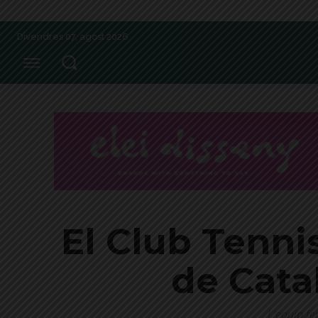
Divendres 07, agost 2026
El Club Tenn
de Cata
L'equip fe