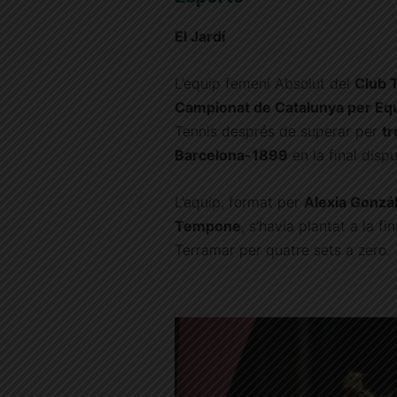
El Jardí
L’equip femení Absolut del
Club 
Campionat de Catalunya per Eq
Tennis després de superar per
tr
Barcelona-1899
en la final dispu
L’equip, format per
Alexia Gonzál
Tempone
, s’havia plantat a la f
Terramar per quatre sets a zero.