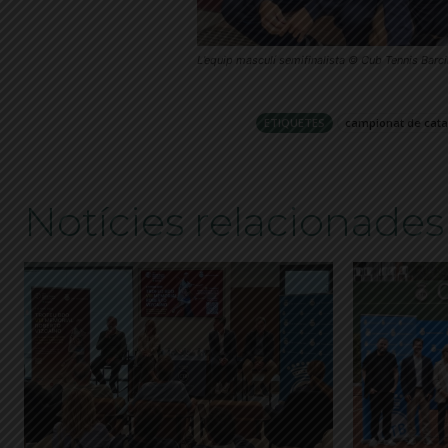
L’equip masculí semifinalista © Cub Tennis Barc
ETIQUETES
campionat de cata
Notícies relacionades