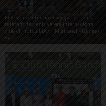
DESTACAT
El Barcino referma el seu paper com a
referent del tenis veterà internacional
amb el Trofeu BDO – Memorial Vizcaíno
El Jardí