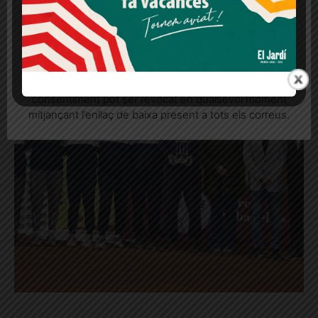
Més informació
Acceptar
Rebutjar tot
Quan l’usuari crea un compte al Diari el Jardí, dona el
seu consentiment explícit per rebre comunicacions
informatives relacionades amb el servei. Aquest
consentiment pot ser revocat en qualsevol moment
mitjançant l’enllaç de baixa present a tots els correus.