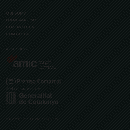
QUI SOM?
ON REPARTIM?
HEMEROTECA
CONTACTA
Associats a:
Amb el suport de:
© Premsa Local El Jardí SCCL 2025