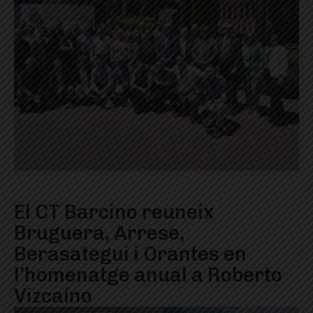
El CT Barcino reuneix
Bruguera, Arrese,
Berasategui i Orantes en
l’homenatge anual a Roberto
Vizcaíno