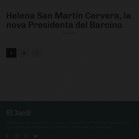
Helena San Martín Cervera, la
nova Presidenta del Barcino
Publicitat
1
2
El Jardí
La Bonanova, Monterols, Galvany, Turó Parc, el Farró, el Putxet, Sarrià,
les Tres Torres, Pedralbes, Vallvidrera, les Planes i el Tibidabo