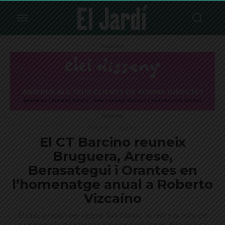
Publicitat
Publicitat
El Putxet
Esports
El CT Barcino reuneix
Bruguera, Arrese,
Berasategui i Orantes en
l’homenatge anual a Roberto
Vizcaíno
El club, presidit per Helena San Martín, va rebre la visita del
president de la Federació Espanyola de Tennis, Miguel Díaz