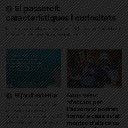
El passerell:
característiques i curiositats
La seva principal amenaça, a més de la desaparició del seu
hàbitat i l'ús de pesticides, és el silvestrisme
El jardí exterior
Nous veïns
afectats per
"De la mateixa manera que
l’esvoranc podran
necessito harmonia a
tornar a casa aviat
l’interior, també en necessito
mentre d’altres es
a l’exterior, perquè com és a