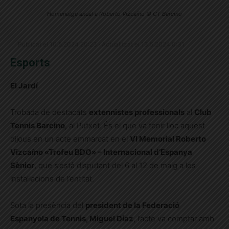
Homenatge anual a Roberto Vizcaíno © CT Barcino
Publicat el 10.5.2024 20:23 · Actualitzat el 13.5.2024 0:31
Esports
El Jardí
Trobada de destacats
extennistes professionals
al
Club
Tennis Barcino
, al Putxet. És el que va tenir lloc aquest
dijous en un acte emmarcat en el
VI Memorial Roberto
Vizcaíno «Trofeu BDO» – Internacional d’Espanya
Sènior
, que s’està disputant del 6 al 12 de maig a les
instal·lacions de l’entitat.
Sota la presència del
president de la Federació
Espanyola de Tennis, Miguel Díaz
, l’acte va comptar amb