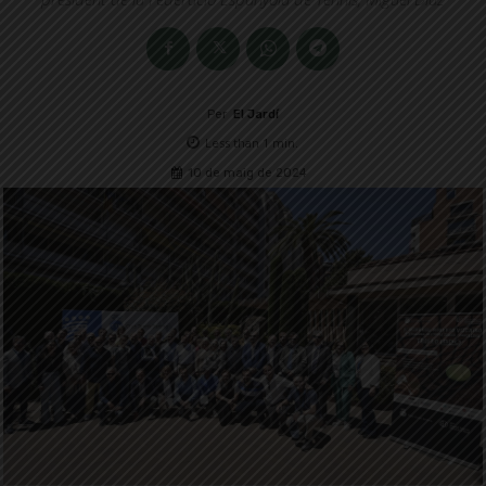
Per
El Jardí
Less than 1
min.
10 de maig de 2024