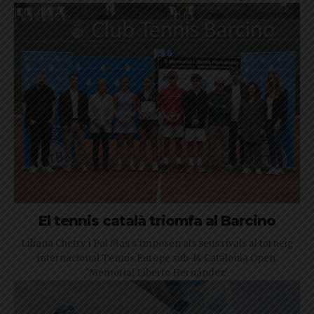
El tennis català triomfa al Barcino
Liliana Chetry i Pol Mas s'imposen als seus rivals al torneig
internacional Tennis Europe sub-14 Catalonia Open
'Memorial Liberto Hernández'