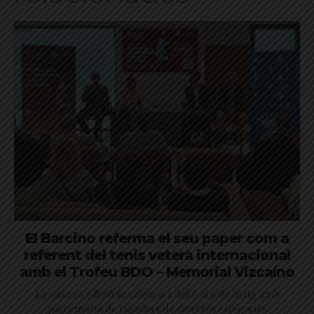
El Barcino referma el seu paper com a
referent del tenis veterà internacional
amb el Trofeu BDO – Memorial Vizcaíno
La vuitena edició se celebrarà del 4 al 9 de maig amb
participació de jugadors de diverses categories