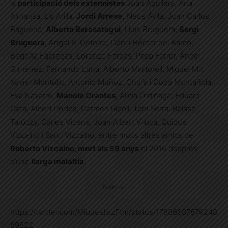
la
participació dels extennistes
Joan Aguilera, Ana
Almansa, Lis Arilla,
Jordi Arrese,
Neus Ávila, Juan Carlos
Báguena,
Alberto Berasategui
, Lluís Bruguera,
Sergi
Bruguera
, Ángel R. Cotorro, Dani i Héctor del Barco,
Begoña Fábregas, Lorenzo Fargas, Paco Ferrer, Ángel
Giménez, Fernando Luna, Alberto Martorell, Miguel Mir,
Xavier Montoliu, Antonio Muñoz, Chufa i Coco Muntañola,
Eva Navarro,
Manolo Orantes
, Alicia Ordiñaga, Eduard
Osta, Albert Portas, Carmen Ripoll, Toni Serra, Balász
Taróczy, Carles Vicens, Joan Albert Viloca, Quique
Vizcaíno i Santi Vizcaíno, entre molts altres amics de
Roberto Vizcaíno, mort als 59 anys
el 2016 després
d’una
llarga malaltia
.
Publicitat
https://twitter.com/MigueldiazFtm/status/17886687879248
89822