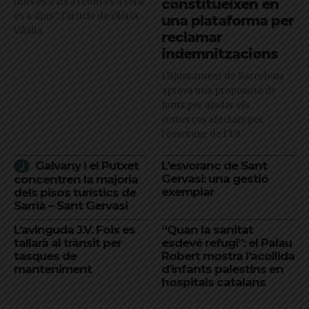
dins és a fora i com és a fora
constitueixen en
és a dins": l'article de Glòria
una plataforma per
Vilalta
reclamar
indemnitzacions
L’Ajuntament de Barcelona
aprova una proposició de
Junts per ajudar els
comerços afectats per
l'esvoranc de l'L9
Galvany i el Putxet
L’esvoranc de Sant
Gervasi: una gestió
concentren la majoria
exemplar
dels pisos turístics de
Sarrià – Sant Gervasi
L’avinguda J.V. Foix es
“Quan la sanitat
tallarà al trànsit per
esdevé refugi”: el Palau
tasques de
Robert mostra l’acollida
manteniment
d’infants palestins en
hospitals catalans