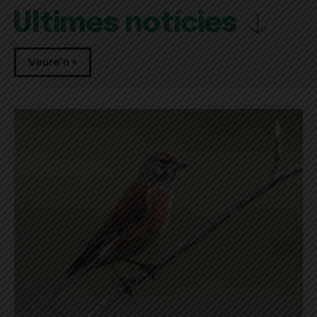
Últimes notícies
Veure'n +