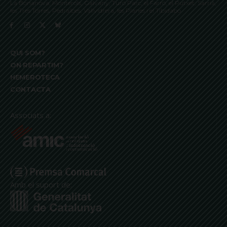
La Bonanova, Monterols, Galvany, Turó Parc, el Farró, el Putxet, Sarrià,
les Tres Torres, Pedralbes, Vallvidrera, les Planes i el Tibidabo
QUI SOM?
ON REPARTIM?
HEMEROTECA
CONTACTA
Associats a:
Amb el suport de: