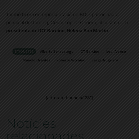
També hi era en representació de BDO, patrocinador
principal del torneig, César López-Cepero, al costat de la
presidenta del CT Barcino, Helena San Martín
.
ETIQUETES
Alberto Berasategui
CT Barcino
Jordi Arrese
Manolo Orantes
Roberto Vizcaíno
Sergi Bruguera
[adrotate banner="28"]
Notícies
relacionades